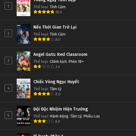
1
Thể loại
:
Tình Cảm
10.0
Nếu Thời Gian Trở Lại
2
Thể loại
:
Tình Cảm
8.0
Angel Guts: Red Classroom
3
Thể loại
:
Chính kịch
,
Phim 18+
3.4
Chiếc Vòng Ngọc Huyết
4
Thể loại
:
Tâm Lý
8.0
Đội Đặc Nhiệm Hiện Trường
5
Thể loại
:
Hành Động
,
Tâm Lý
,
Phiêu Lưu
6.0