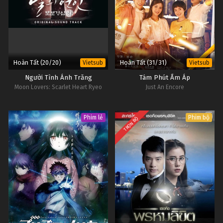
Hoàn Tất (20/20)
Hoàn Tất (31/31)
Vietsub
Vietsub
Người Tình Ánh Trăng
Tám Phút Ấm Áp
Moon Lovers: Scarlet Heart Ryeo
Just An Encore
Phim lẻ
Phim bộ
TRỌN BỘ