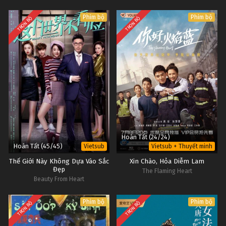
Phim bộ
Phim bộ
TRỌN BỘ
TRỌN BỘ
Hoàn Tất (24/24)
Hoàn Tất (45/45)
Vietsub
Vietsub + Thuyết minh
Thế Giới Này Không Dựa Vào Sắc
Xin Chào, Hỏa Diễm Lam
Đẹp
The Flaming Heart
Beauty From Heart
Phim bộ
Phim bộ
TRỌN BỘ
TRỌN BỘ