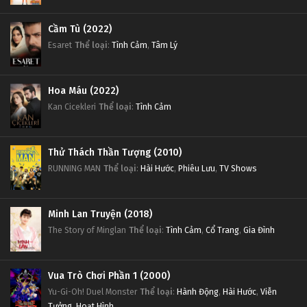
Cầm Tù (2022)
Esaret
Thể loại
:
Tình Cảm
,
Tâm Lý
Hoa Máu (2022)
Kan Cicekleri
Thể loại
:
Tình Cảm
Thử Thách Thần Tượng (2010)
RUNNING MAN
Thể loại
:
Hài Hước
,
Phiêu Lưu
,
TV Shows
Minh Lan Truyện (2018)
The Story of Minglan
Thể loại
:
Tình Cảm
,
Cổ Trang
,
Gia Đình
Vua Trò Chơi Phần 1 (2000)
Yu-Gi-Oh! Duel Monster
Thể loại
:
Hành Động
,
Hài Hước
,
Viễn
Tưởng
,
Hoạt Hình