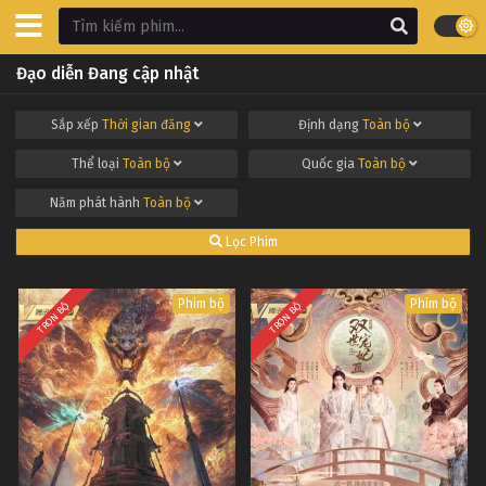
Đạo diễn Đang cập nhật
Sắp xếp
Thời gian đăng
Định dạng
Toàn bộ
Thể loại
Toàn bộ
Quốc gia
Toàn bộ
Năm phát hành
Toàn bộ
Lọc Phim
Phim bộ
Phim bộ
TRỌN BỘ
TRỌN BỘ