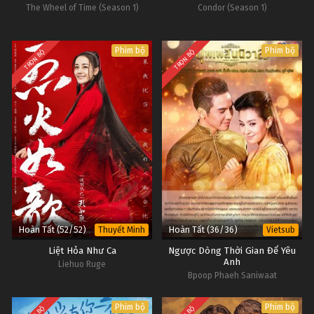
The Wheel of Time (Season 1)
Condor (Season 1)
Phim bộ
Phim bộ
TRỌN BỘ
TRỌN BỘ
Hoàn Tất (52/52)
Hoàn Tất (36/36)
Thuyết Minh
Vietsub
Liệt Hỏa Như Ca
Ngược Dòng Thời Gian Để Yêu
Anh
Liehuo Ruge
Bpoop Phaeh Saniwaat
Phim bộ
Phim bộ