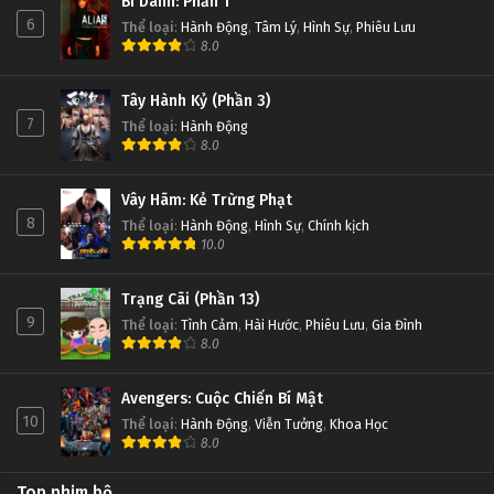
Bí Danh: Phần 1
6
Thể loại
:
Hành Động
,
Tâm Lý
,
Hình Sự
,
Phiêu Lưu
8.0
Tây Hành Kỷ (Phần 3)
7
Thể loại
:
Hành Động
8.0
Vây Hãm: Kẻ Trừng Phạt
8
Thể loại
:
Hành Động
,
Hình Sự
,
Chính kịch
10.0
Trạng Cãi (Phần 13)
9
Thể loại
:
Tình Cảm
,
Hài Hước
,
Phiêu Lưu
,
Gia Đình
8.0
Avengers: Cuộc Chiến Bí Mật
10
Thể loại
:
Hành Động
,
Viễn Tưởng
,
Khoa Học
8.0
Top phim bộ