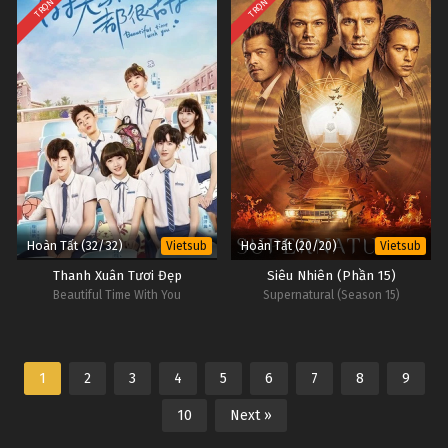
TRỌN BỘ
TRỌN BỘ
Hoàn Tất (32/32)
Hoàn Tất (20/20)
Vietsub
Vietsub
Thanh Xuân Tươi Đẹp
Siêu Nhiên (Phần 15)
Beautiful Time With You
Supernatural (Season 15)
1
2
3
4
5
6
7
8
9
10
Next »