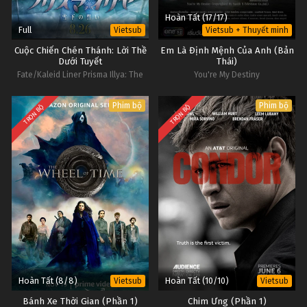
Hoàn Tất (17/17)
Full
Vietsub
Vietsub + Thuyết minh
Cuộc Chiến Chén Thánh: Lời Thề
Em Là Định Mệnh Của Anh (Bản
Dưới Tuyết
Thái)
Fate/Kaleid Liner Prisma Illya: The
You're My Destiny
Movie - Oath Under Snow
Phim bộ
Phim bộ
TRỌN BỘ
TRỌN BỘ
Hoàn Tất (8/8)
Hoàn Tất (10/10)
Vietsub
Vietsub
Bánh Xe Thời Gian (Phần 1)
Chim Ưng (Phần 1)