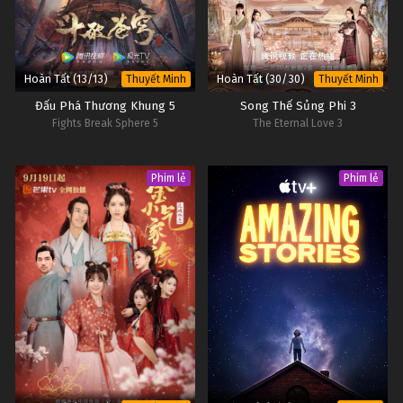
Hoàn Tất (13/13)
Hoàn Tất (30/30)
Thuyết Minh
Thuyết Minh
Đấu Phá Thương Khung 5
Song Thế Sủng Phi 3
Fights Break Sphere 5
The Eternal Love 3
Phim lẻ
Phim lẻ