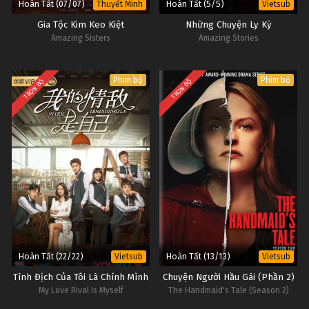
Hoàn Tất (07/07)
Hoàn Tất (5/5)
Thuyết Minh
Vietsub
Gia Tộc Kim Keo Kiệt
Những Chuyện Ly Kỳ
Amazing Sisters
Amazing Stories
Phim bộ
Phim bộ
TRỌN BỘ
TRỌN BỘ
Hoàn Tất (22/22)
Hoàn Tất (13/13)
Vietsub
Vietsub
Tình Địch Của Tôi Là Chính Mình
Chuyện Người Hầu Gái (Phần 2)
My Love Rival Is Myself
The Handmaid's Tale (Season 2)