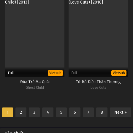
Full
Full
Vietsub
Vietsub
Đứa Trẻ Ma Quái
Từ Bỏ Điều Thân Thương
Ghost Child
Love Cuts
1
2
3
4
5
6
7
8
Next »