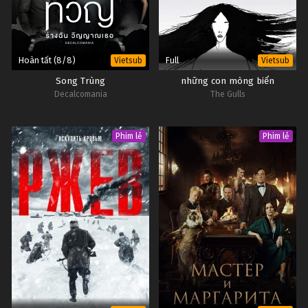
Hoàn tất (8/8)
Full
Vietsub
Vietsub
Song Trùng
những con mòng biển
Decalcomania
The Gulls
Phim lẻ
Phim lẻ