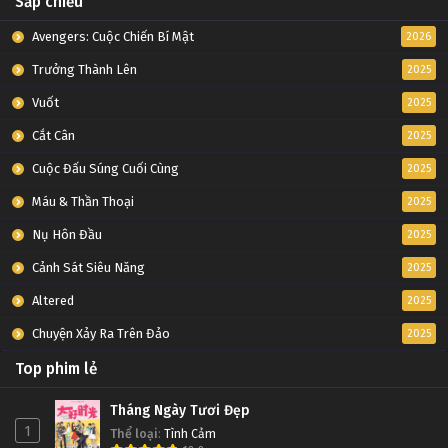
Sắp chiếu
Avengers: Cuộc Chiến Bí Mật
2026
Trưởng Thành Lên
2025
Vuốt
2025
Cắt Cân
2025
Cuộc Đấu Súng Cuối Cùng
2025
Máu & Thần Thoại
2025
Nụ Hôn Đầu
2025
Cảnh Sát Siêu Năng
2025
Altered
2025
Chuyện Xảy Ra Trên Đảo
2025
Top phim lẻ
Tháng Ngày Tươi Đẹp
1
Thể loại
:
Tình Cảm