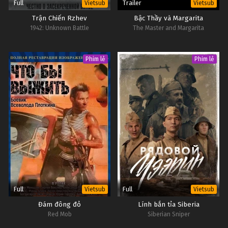
Full
Trailer
Vietsub
Vietsub
Trận Chiến Rzhev
Bậc Thầy và Margarita
1942: Unknown Battle
The Master and Margarita
Phim lẻ
Phim lẻ
Full
Full
Vietsub
Vietsub
Đám đông đỏ
Lính bắn tỉa Siberia
Red Mob
Siberian Sniper