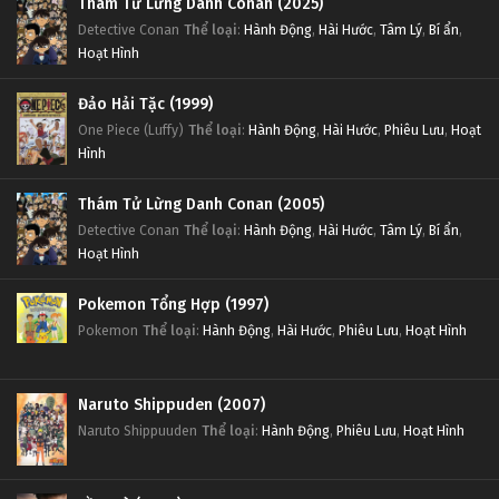
Thám Tử Lừng Danh Conan (2025)
Detective Conan
Thể loại
:
Hành Động
,
Hài Hước
,
Tâm Lý
,
Bí ẩn
,
Hoạt Hình
Đảo Hải Tặc (1999)
One Piece (Luffy)
Thể loại
:
Hành Động
,
Hài Hước
,
Phiêu Lưu
,
Hoạt
Hình
Thám Tử Lừng Danh Conan (2005)
Detective Conan
Thể loại
:
Hành Động
,
Hài Hước
,
Tâm Lý
,
Bí ẩn
,
Hoạt Hình
Pokemon Tổng Hợp (1997)
Pokemon
Thể loại
:
Hành Động
,
Hài Hước
,
Phiêu Lưu
,
Hoạt Hình
Naruto Shippuden (2007)
Naruto Shippuuden
Thể loại
:
Hành Động
,
Phiêu Lưu
,
Hoạt Hình