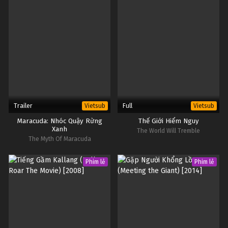
Trailer
Full
Vietsub
Vietsub
Maracuda: Nhóc Quậy Rừng
Thế Giới Hiểm Nguy
Xanh
The World Will Tremble
The Myth Of Maracuda
Phim lẻ
Phim lẻ