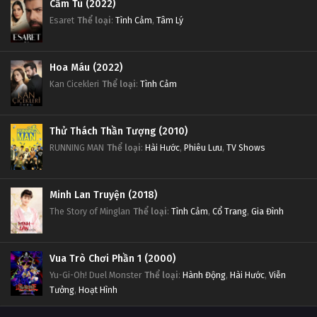
Cầm Tù (2022)
Esaret
Thể loại
:
Tình Cảm
,
Tâm Lý
Hoa Máu (2022)
Kan Cicekleri
Thể loại
:
Tình Cảm
Thử Thách Thần Tượng (2010)
RUNNING MAN
Thể loại
:
Hài Hước
,
Phiêu Lưu
,
TV Shows
Minh Lan Truyện (2018)
The Story of Minglan
Thể loại
:
Tình Cảm
,
Cổ Trang
,
Gia Đình
Vua Trò Chơi Phần 1 (2000)
Yu-Gi-Oh! Duel Monster
Thể loại
:
Hành Động
,
Hài Hước
,
Viễn
Tưởng
,
Hoạt Hình