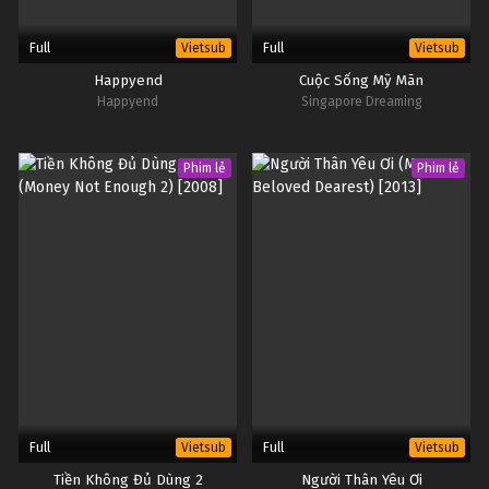
Full
Full
Vietsub
Vietsub
Happyend
Cuộc Sống Mỹ Mãn
Happyend
Singapore Dreaming
Phim lẻ
Phim lẻ
Full
Full
Vietsub
Vietsub
Tiền Không Đủ Dùng 2
Người Thân Yêu Ơi