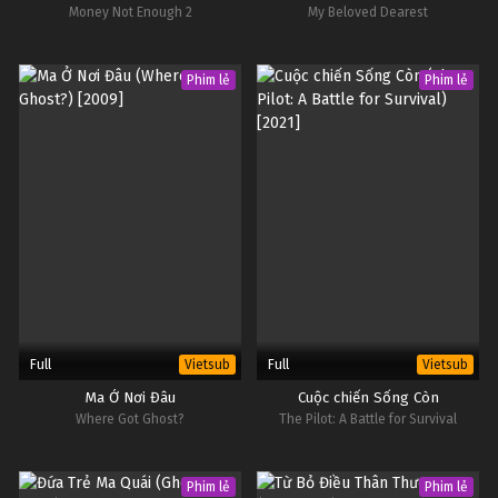
Money Not Enough 2
My Beloved Dearest
Phim lẻ
Phim lẻ
Full
Full
Vietsub
Vietsub
Ma Ở Nơi Đâu
Cuộc chiến Sống Còn
Where Got Ghost?
The Pilot: A Battle for Survival
Phim lẻ
Phim lẻ