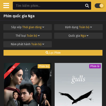
Phim quốc gia Nga
Sắp xếp
Thời gian đăng
Định dạng
Toàn bộ
Thể loại
Toàn bộ
Quốc gia
Nga
Năm phát hành
Toàn bộ
Lọc Phim
Phim bộ
Phim lẻ
TRỌN BỘ