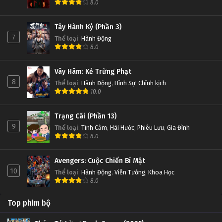
8.0
Tây Hành Kỷ (Phần 3)
7
Thể loại
:
Hành Động
8.0
Vây Hãm: Kẻ Trừng Phạt
8
Thể loại
:
Hành Động
,
Hình Sự
,
Chính kịch
10.0
Trạng Cãi (Phần 13)
9
Thể loại
:
Tình Cảm
,
Hài Hước
,
Phiêu Lưu
,
Gia Đình
8.0
Avengers: Cuộc Chiến Bí Mật
10
Thể loại
:
Hành Động
,
Viễn Tưởng
,
Khoa Học
8.0
Top phim bộ