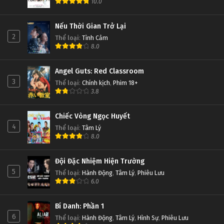
10.0
Nếu Thời Gian Trở Lại
2
Thể loại
:
Tình Cảm
8.0
Angel Guts: Red Classroom
3
Thể loại
:
Chính kịch
,
Phim 18+
3.8
Chiếc Vòng Ngọc Huyết
4
Thể loại
:
Tâm Lý
8.0
Đội Đặc Nhiệm Hiện Trường
5
Thể loại
:
Hành Động
,
Tâm Lý
,
Phiêu Lưu
6.0
Bí Danh: Phần 1
6
Thể loại
:
Hành Động
,
Tâm Lý
,
Hình Sự
,
Phiêu Lưu