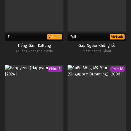
Full
Full
Vietsub
Vietsub
Tiếng Gầm Kallang
Gặp Người Khổng Lồ
Kallang Roar The Movie
Meeting the Giant
Phim lẻ
Phim lẻ