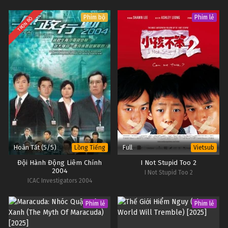
Phim bộ
Phim lẻ
TRỌN BỘ
Hoàn Tất (5/5)
Full
Lồng Tiếng
Vietsub
Đội Hành Động Liêm Chính
I Not Stupid Too 2
2004
I Not Stupid Too 2
ICAC Investigators 2004
Phim lẻ
Phim lẻ