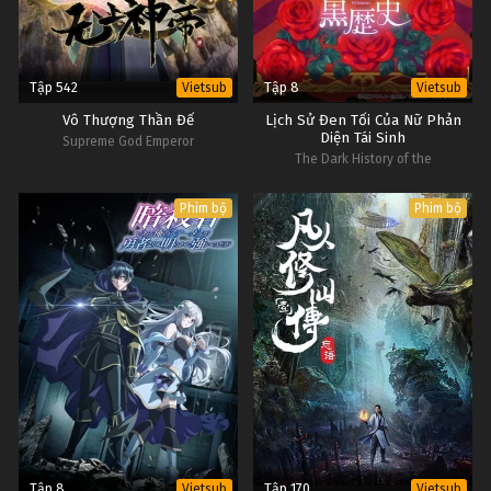
Tập 542
Tập 8
Vietsub
Vietsub
Vô Thượng Thần Đế
Lịch Sử Đen Tối Của Nữ Phản
Diện Tái Sinh
Supreme God Emperor
The Dark History of the
Reincarnated Villainess
Phim bộ
Phim bộ
Tập 8
Tập 170
Vietsub
Vietsub