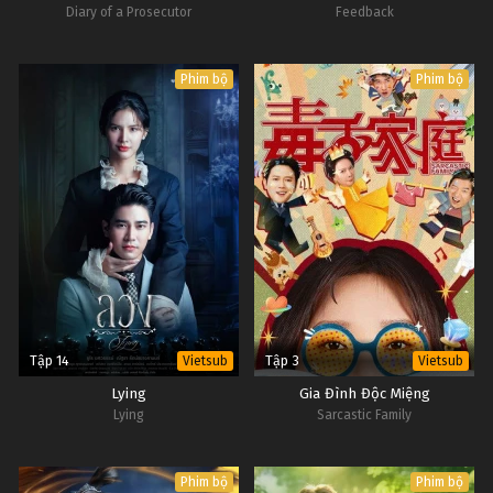
Diary of a Prosecutor
Feedback
Phim bộ
Phim bộ
Tập 14
Tập 3
Vietsub
Vietsub
Lying
Gia Đình Độc Miệng
Lying
Sarcastic Family
Phim bộ
Phim bộ