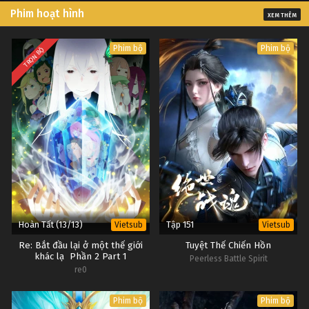
Phim hoạt hình
XEM THÊM
Phim bộ
Phim bộ
TRỌN BỘ
Hoàn Tất (13/13)
Tập 151
Vietsub
Vietsub
Re: Bắt đầu lại ở một thế giới
Tuyệt Thế Chiến Hồn
khác lạ Phần 2 Part 1
Peerless Battle Spirit
re0
Phim bộ
Phim bộ