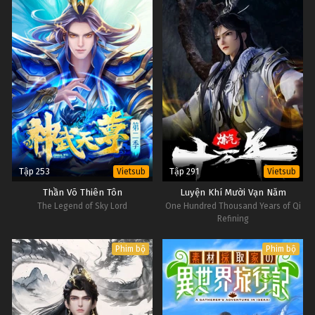
Tập 253
Tập 291
Vietsub
Vietsub
Thần Võ Thiên Tôn
Luyện Khí Mười Vạn Năm
The Legend of Sky Lord
One Hundred Thousand Years of Qi
Refining
Phim bộ
Phim bộ