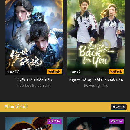
Tập 151
Tập 20
Vietsub
Vietsub
Tuyệt Thế Chiến Hồn
Ngược Dòng Thời Gian Mà Đến
Peerless Battle Spirit
Reversing Time
Phim lẻ mới
XEM THÊM
Phim lẻ
Phim lẻ