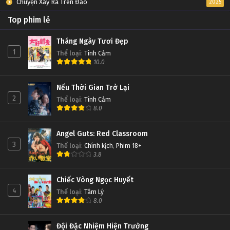
Chuyện Xảy Ra Trên Đảo
2025
Top phim lẻ
Tháng Ngày Tươi Đẹp
1
Thể loại
:
Tình Cảm
10.0
Nếu Thời Gian Trở Lại
2
Thể loại
:
Tình Cảm
8.0
Angel Guts: Red Classroom
3
Thể loại
:
Chính kịch
,
Phim 18+
3.8
Chiếc Vòng Ngọc Huyết
4
Thể loại
:
Tâm Lý
8.0
Đội Đặc Nhiệm Hiện Trường