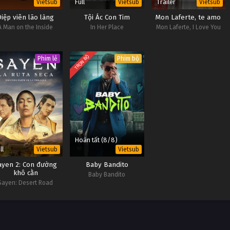
Full
Trailer
Vietsub
Vietsub
Vietsub
Điệp viên lão làng
Tội Ác Con Tim
Mon Laferte, te amo
A Man on the Inside
In Her Place
Mon Laferte, I Love You
TRỌN BỘ
Phim lẻ
Phim bộ
Hoàn tất (8/8)
ll
Vietsub
Vietsub
ayen 2: Con đường
Baby Bandito
khô cằn
Baby Bandito
Sayen: Desert Road