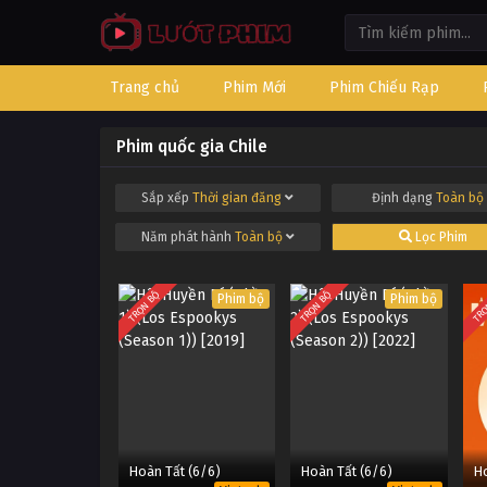
Trang chủ
Phim Mới
Phim Chiếu Rạp
Phim quốc gia Chile
Sắp xếp
Thời gian đăng
Định dạng
Toàn bộ
Năm phát hành
Toàn bộ
Lọc Phim
TRỌN BỘ
TRỌN BỘ
TRỌ
Phim bộ
Phim bộ
Hoàn Tất (6/6)
Hoàn Tất (6/6)
Ho