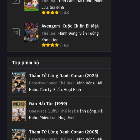
9
Thể loại
:
Tình Cảm
,
Hài Hước
,
Phiêu
Lưu
,
Gia Đình
8.0
Avengers: Cuộc Chiến Bí Mật
10
Thể loại
:
Hành Động
,
Viễn Tưởng
,
Khoa Học
8.0
Top phim bộ
Thám Tử Lừng Danh Conan (2025)
Detective Conan
Thể loại
:
Hành Động
,
Hài
Hước
,
Tâm Lý
,
Bí ẩn
,
Hoạt Hình
Đảo Hải Tặc (1999)
One Piece (Luffy)
Thể loại
:
Hành Động
,
Hài
Hước
,
Phiêu Lưu
,
Hoạt Hình
Thám Tử Lừng Danh Conan (2005)
Detective Conan
Thể loại
:
Hành Động
,
Hài