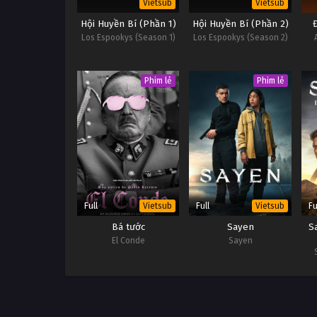
Vietsub
Vietsub
Hội Huyền Bí (Phần 1)
Hội Huyền Bí (Phần 2)
Los Espookys (Season 1)
Los Espookys (Season 2)
Phim lẻ
Phim lẻ
Full
Full
Fu
Vietsub
Vietsub
Bá tước
Sayen
S
El Conde
Sayen