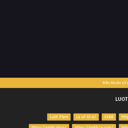
Điều khoản sử
LUOT
Lướt Phim
Lá số tử vi/
XX88
htt
https://gg88.shop/
https://gg88.cn.com/
htt