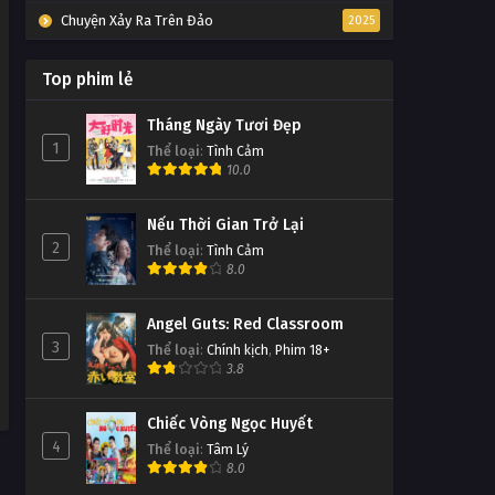
Chuyện Xảy Ra Trên Đảo
2025
Top phim lẻ
Tháng Ngày Tươi Đẹp
1
Thể loại
:
Tình Cảm
10.0
Nếu Thời Gian Trở Lại
2
Thể loại
:
Tình Cảm
8.0
Angel Guts: Red Classroom
3
Thể loại
:
Chính kịch
,
Phim 18+
3.8
Chiếc Vòng Ngọc Huyết
4
Thể loại
:
Tâm Lý
8.0