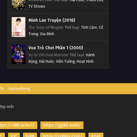
TV Shows
Minh Lan Truyện (2018)
The Story of Minglan
Thể loại
:
Tình Cảm
,
Cổ
Trang
,
Gia Đình
Vua Trò Chơi Phần 1 (2000)
Yu-Gi-Oh! Duel Monster
Thể loại
:
Hành
Động
,
Hài Hước
,
Viễn Tưởng
,
Hoạt Hình
afe
GiaSauRieng
 đẹp mắt
tps://rr88.select/
https://gg88.mobi/
C
KJC
tv88
https://rr88ss.club/
8DAY