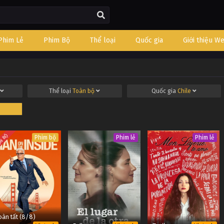
Phim Lẻ
Phim Bộ
Thể loại
Quốc gia
Giới thiệu W
Thể loại
Toàn bộ
Quốc gia
Chile
N BỘ
Phim bộ
Phim lẻ
Phim lẻ
àn tất (8/8)