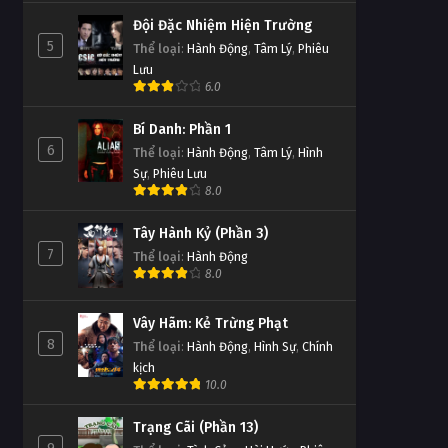
Đội Đặc Nhiệm Hiện Trường
5
Thể loại
:
Hành Động
,
Tâm Lý
,
Phiêu
Lưu
6.0
Bí Danh: Phần 1
6
Thể loại
:
Hành Động
,
Tâm Lý
,
Hình
Sự
,
Phiêu Lưu
8.0
Tây Hành Kỷ (Phần 3)
7
Thể loại
:
Hành Động
8.0
Vây Hãm: Kẻ Trừng Phạt
8
Thể loại
:
Hành Động
,
Hình Sự
,
Chính
kịch
10.0
Trạng Cãi (Phần 13)