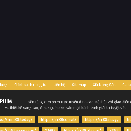
 dụng
Chính sách riêng tư
Liên hệ
Sitemap
Giá Nông Sản
Giac
PHIM
- Nền tảng xem phim trực tuyến đỉnh cao, nổi bật với giao diện
và thiết kế sáng tạo, đưa người xem vào một hành trình giải trí tuyệt vời.
ps://mm88.today/
https://rr88co.net/
https://rr88.navy/
ht
ps://rr88wang.com/
MM88
https://rr88rd.com/
XX88
KJ