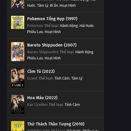
Hước
,
Tâm Lý
,
Bí ẩn
,
Hoạt Hình
Pokemon Tổng Hợp (1997)
Pokemon
Thể loại
:
Hành Động
,
Hài Hước
,
Phiêu Lưu
,
Hoạt Hình
Naruto Shippuden (2007)
Naruto Shippuuden
Thể loại
:
Hành Động
,
Phiêu Lưu
,
Hoạt Hình
Cầm Tù (2022)
Esaret
Thể loại
:
Tình Cảm
,
Tâm Lý
Hoa Máu (2022)
Kan Cicekleri
Thể loại
:
Tình Cảm
Thử Thách Thần Tượng (2010)
RUNNING MAN
Thể loại
:
Hài Hước
,
Phiêu Lưu
,