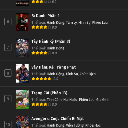
6.0
Bí Danh: Phần 1
6
Thể loại
:
Hành Động
,
Tâm Lý
,
Hình Sự
,
Phiêu Lưu
8.0
Tây Hành Kỷ (Phần 3)
7
Thể loại
:
Hành Động
8.0
Vây Hãm: Kẻ Trừng Phạt
8
Thể loại
:
Hành Động
,
Hình Sự
,
Chính kịch
10.0
Trạng Cãi (Phần 13)
9
Thể loại
:
Tình Cảm
,
Hài Hước
,
Phiêu Lưu
,
Gia Đình
8.0
Avengers: Cuộc Chiến Bí Mật
10
Thể loại
:
Hành Động
,
Viễn Tưởng
,
Khoa Học