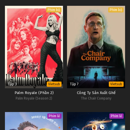
Phim bộ
Phim bộ
Tập 3
Tập 7
Vietsub
Vietsub
Palm Royale (Phần 2)
Công Ty Sản Xuất Ghế
Palm Royale (Season 2)
The Chair Company
Phim lẻ
Phim lẻ