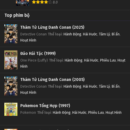
8.0
Top phim bộ
Thám Tử Lừng Danh Conan (2025)
Detective Conan
Thể loại
:
Hành Động
,
Hài Hước
,
Tâm Lý
,
Bí ẩn
,
Hoạt Hình
Đảo Hải Tặc (1999)
One Piece (Luffy)
Thể loại
:
Hành Động
,
Hài Hước
,
Phiêu Lưu
,
Hoạt
Hình
Thám Tử Lừng Danh Conan (2005)
Detective Conan
Thể loại
:
Hành Động
,
Hài Hước
,
Tâm Lý
,
Bí ẩn
,
Hoạt Hình
Pokemon Tổng Hợp (1997)
Pokemon
Thể loại
:
Hành Động
,
Hài Hước
,
Phiêu Lưu
,
Hoạt Hình