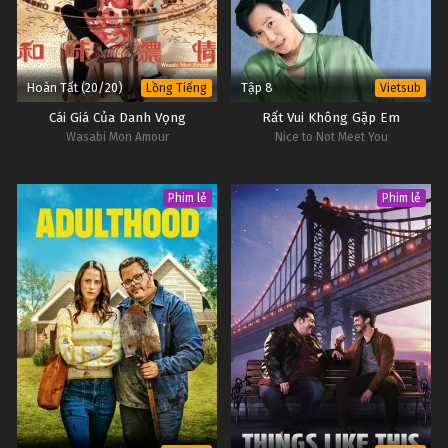
Hoàn Tất (20/20)
Tập 8
Lồng Tiếng
Vietsub
Cái Giá Của Danh Vọng
Rất Vui Không Gặp Em
Wasabi Mon Amour
Nice to Not Meet You
Phim lẻ
Phim lẻ