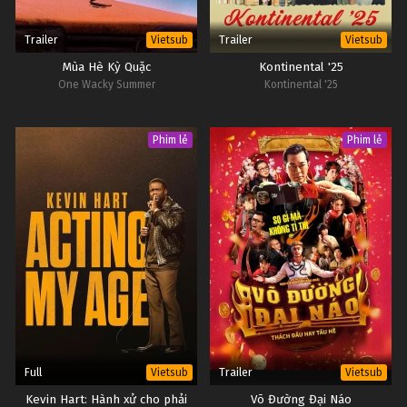
Trailer
Trailer
Vietsub
Vietsub
Mùa Hè Kỳ Quặc
Kontinental '25
One Wacky Summer
Kontinental '25
Phim lẻ
Phim lẻ
Full
Trailer
Vietsub
Vietsub
Kevin Hart: Hành xử cho phải
Võ Đường Đại Náo