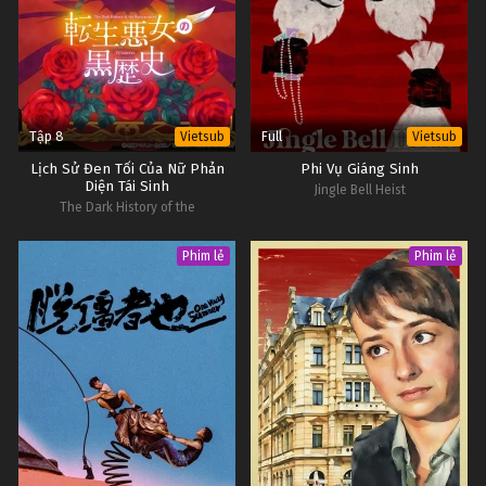
Tập 8
Full
Vietsub
Vietsub
Lịch Sử Đen Tối Của Nữ Phản
Phi Vụ Giáng Sinh
Diện Tái Sinh
Jingle Bell Heist
The Dark History of the
Reincarnated Villainess
Phim lẻ
Phim lẻ