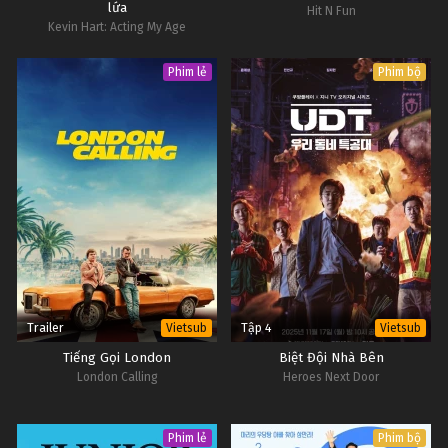
lứa
Hit N Fun
Kevin Hart: Acting My Age
Phim lẻ
Phim bộ
Trailer
Tập 4
Vietsub
Vietsub
Tiếng Gọi London
Biệt Đội Nhà Bên
London Calling
Heroes Next Door
Phim lẻ
Phim bộ