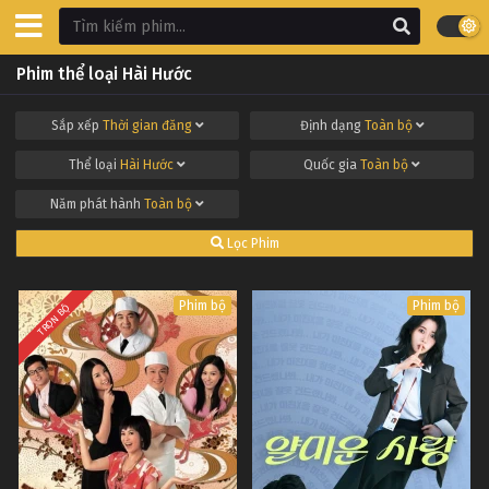
Phim thể loại Hài Hước
Sắp xếp
Thời gian đăng
Định dạng
Toàn bộ
Thể loại
Hài Hước
Quốc gia
Toàn bộ
Năm phát hành
Toàn bộ
Lọc Phim
Phim bộ
Phim bộ
TRỌN BỘ