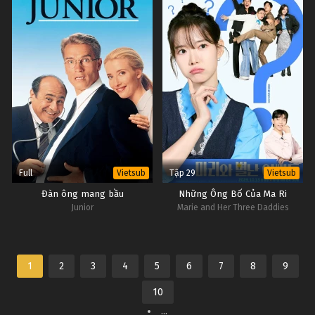
Full
Tập 29
Vietsub
Vietsub
Đàn ông mang bầu
Những Ông Bố Của Ma Ri
Junior
Marie and Her Three Daddies
1
2
3
4
5
6
7
8
9
10
...