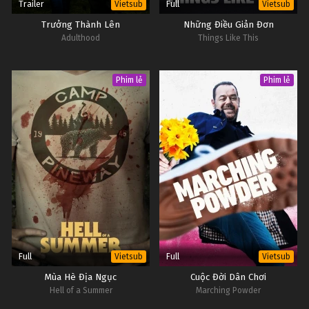
Trailer
Full
Vietsub
Vietsub
Trưởng Thành Lên
Những Điều Giản Đơn
Adulthood
Things Like This
Phim lẻ
Phim lẻ
Full
Full
Vietsub
Vietsub
Mùa Hè Địa Ngục
Cuộc Đời Dân Chơi
Hell of a Summer
Marching Powder