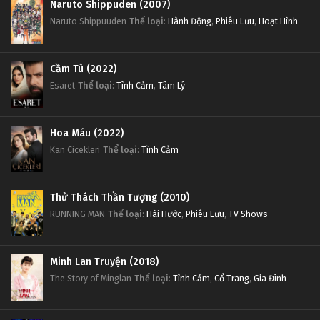
Naruto Shippuden (2007)
Naruto Shippuuden
Thể loại
:
Hành Động
,
Phiêu Lưu
,
Hoạt Hình
Cầm Tù (2022)
Esaret
Thể loại
:
Tình Cảm
,
Tâm Lý
Hoa Máu (2022)
Kan Cicekleri
Thể loại
:
Tình Cảm
Thử Thách Thần Tượng (2010)
RUNNING MAN
Thể loại
:
Hài Hước
,
Phiêu Lưu
,
TV Shows
Minh Lan Truyện (2018)
The Story of Minglan
Thể loại
:
Tình Cảm
,
Cổ Trang
,
Gia Đình