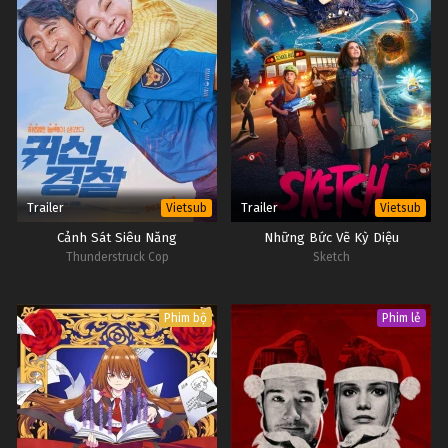
Trailer
Trailer
Vietsub
Vietsub
Cảnh Sát Siêu Năng
Những Bức Vẽ Kỳ Diệu
Thunderstruck Cop
Sketch
Phim bộ
Phim lẻ