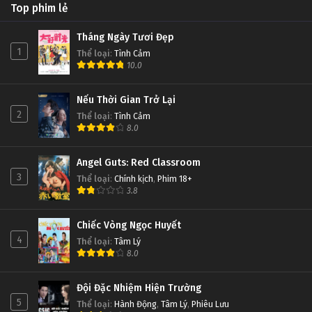
Top phim lẻ
Tháng Ngày Tươi Đẹp
1
Thể loại
:
Tình Cảm
10.0
Nếu Thời Gian Trở Lại
2
Thể loại
:
Tình Cảm
8.0
Angel Guts: Red Classroom
3
Thể loại
:
Chính kịch
,
Phim 18+
3.8
Chiếc Vòng Ngọc Huyết
4
Thể loại
:
Tâm Lý
8.0
Đội Đặc Nhiệm Hiện Trường
5
Thể loại
:
Hành Động
,
Tâm Lý
,
Phiêu Lưu