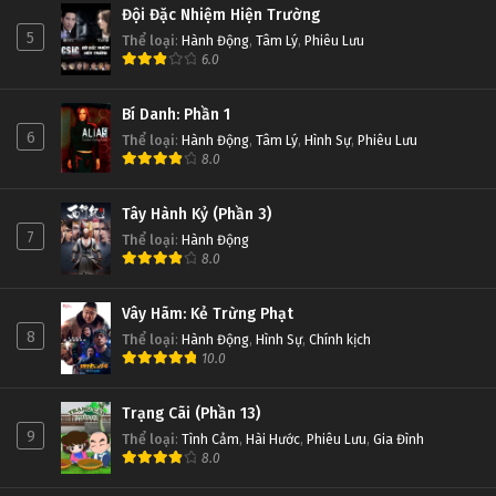
Đội Đặc Nhiệm Hiện Trường
5
Thể loại
:
Hành Động
,
Tâm Lý
,
Phiêu Lưu
6.0
Bí Danh: Phần 1
6
Thể loại
:
Hành Động
,
Tâm Lý
,
Hình Sự
,
Phiêu Lưu
8.0
Tây Hành Kỷ (Phần 3)
7
Thể loại
:
Hành Động
8.0
Vây Hãm: Kẻ Trừng Phạt
8
Thể loại
:
Hành Động
,
Hình Sự
,
Chính kịch
10.0
Trạng Cãi (Phần 13)
9
Thể loại
:
Tình Cảm
,
Hài Hước
,
Phiêu Lưu
,
Gia Đình
8.0