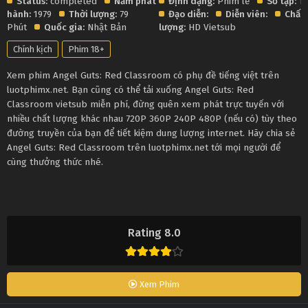
Status:
completed
Năm phát
Định dạng:
Phim lẻ
Số tập:
1
hành:
1979
Thời lượng:
79
Đạo diễn:
Diễn viên:
Chất
Phút
Quốc gia:
Nhật Bản
lượng:
HD Vietsub
Chính kịch
Phim 18+
Xem phim Angel Guts: Red Classroom có phụ đề tiếng việt trên
luotphimx.net. Bạn cũng có thể tải xuống Angel Guts: Red
Classroom vietsub miễn phí, đừng quên xem phát trực tuyến với
nhiều chất lượng khác nhau 720P 360P 240P 480P (nếu có) tùy theo
đường truyền của bạn để tiết kiệm dung lượng internet. Hãy chia sẻ
Angel Guts: Red Classroom trên luotphimx.net tới mọi người để
cùng thưởng thức nhé.
Rating 8.0
Xem Phim