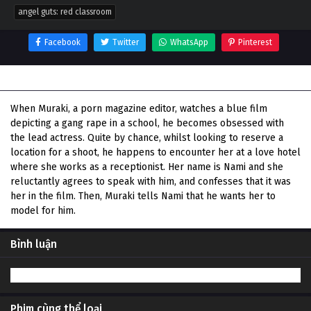
angel guts: red classroom
Facebook
Twitter
WhatsApp
Pinterest
Thông tin phim Angel Guts: Red Classroom
When Muraki, a porn magazine editor, watches a blue film
depicting a gang rape in a school, he becomes obsessed with
the lead actress. Quite by chance, whilst looking to reserve a
location for a shoot, he happens to encounter her at a love hotel
where she works as a receptionist. Her name is Nami and she
reluctantly agrees to speak with him, and confesses that it was
her in the film. Then, Muraki tells Nami that he wants her to
model for him.
Bình luận
Phim cùng thể loại