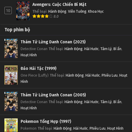
Avengers: Cuộc Chiến Bí Mật
10
Thể loại
:
Hành Động
,
Viễn Tưởng
,
Khoa Học
8.0
Top phim bộ
Thám Tử Lừng Danh Conan (2025)
Detective Conan
Thể loại
:
Hành Động
,
Hài Hước
,
Tâm Lý
,
Bí ẩn
,
Hoạt Hình
Đảo Hải Tặc (1999)
One Piece (Luffy)
Thể loại
:
Hành Động
,
Hài Hước
,
Phiêu Lưu
,
Hoạt
Hình
Thám Tử Lừng Danh Conan (2005)
Detective Conan
Thể loại
:
Hành Động
,
Hài Hước
,
Tâm Lý
,
Bí ẩn
,
Hoạt Hình
Pokemon Tổng Hợp (1997)
Pokemon
Thể loại
:
Hành Động
,
Hài Hước
,
Phiêu Lưu
,
Hoạt Hình