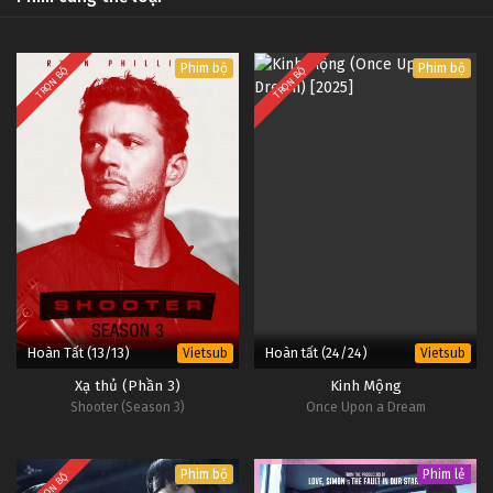
Phim bộ
Phim bộ
TRỌN BỘ
TRỌN BỘ
Hoàn Tất (13/13)
Hoàn tất (24/24)
Vietsub
Vietsub
Xạ thủ (Phần 3)
Kinh Mộng
Shooter (Season 3)
Once Upon a Dream
Phim bộ
Phim lẻ
TRỌN BỘ