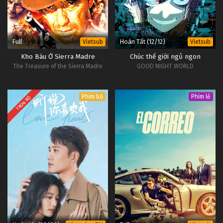
Full
Hoàn Tất (12/12)
Vietsub
Vietsub
Kho Báu Ở Sierra Madre
Chúc thế giới ngủ ngon
The Treasure of the Sierra Madre
GOOD NIGHT WORLD
Phim bộ
Phim lẻ
TRỌN BỘ