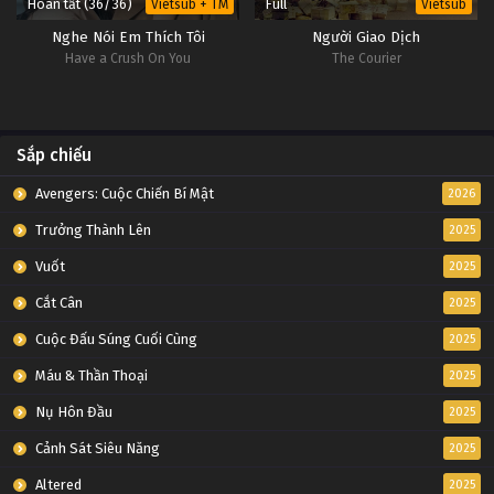
Hoàn tất (36/36)
Full
Vietsub + TM
Vietsub
Nghe Nói Em Thích Tôi
Người Giao Dịch
Have a Crush On You
The Courier
Sắp chiếu
Avengers: Cuộc Chiến Bí Mật
2026
Trưởng Thành Lên
2025
Vuốt
2025
Cắt Cân
2025
Cuộc Đấu Súng Cuối Cùng
2025
Máu & Thần Thoại
2025
Nụ Hôn Đầu
2025
Cảnh Sát Siêu Năng
2025
Altered
2025