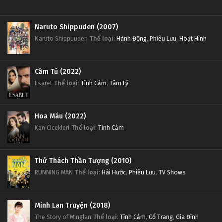
Naruto Shippuden (2007)
Naruto Shippuuden
Thể loại
:
Hành Động
,
Phiêu Lưu
,
Hoạt Hình
Cầm Tù (2022)
Esaret
Thể loại
:
Tình Cảm
,
Tâm Lý
Hoa Máu (2022)
Kan Cicekleri
Thể loại
:
Tình Cảm
Thử Thách Thần Tượng (2010)
RUNNING MAN
Thể loại
:
Hài Hước
,
Phiêu Lưu
,
TV Shows
Minh Lan Truyện (2018)
The Story of Minglan
Thể loại
:
Tình Cảm
,
Cổ Trang
,
Gia Đình