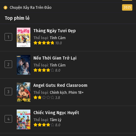
Chuyện Xảy Ra Trên Đảo
2025
Top phim lẻ
Tháng Ngày Tươi Đẹp
1
Thể loại
:
Tình Cảm
10.0
Nếu Thời Gian Trở Lại
2
Thể loại
:
Tình Cảm
8.0
Angel Guts: Red Classroom
3
Thể loại
:
Chính kịch
,
Phim 18+
3.8
Chiếc Vòng Ngọc Huyết
4
Thể loại
:
Tâm Lý
8.0