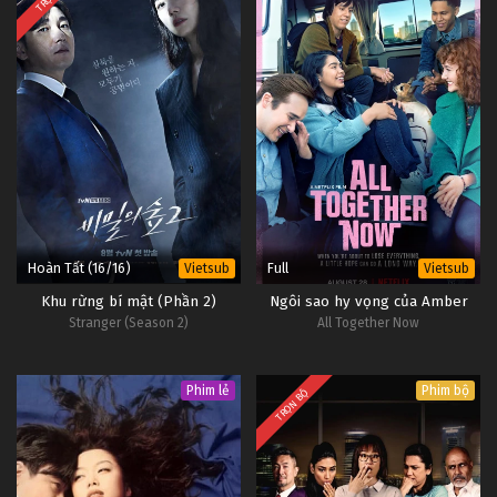
Hoàn Tất (16/16)
Full
Vietsub
Vietsub
Khu rừng bí mật (Phần 2)
Ngôi sao hy vọng của Amber
Stranger (Season 2)
All Together Now
Phim lẻ
Phim bộ
TRỌN BỘ