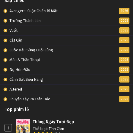
Sắp chiếu
Avengers: Cuộc Chiến Bí Mật
2026
Trưởng Thành Lên
2025
Vuốt
2025
Cắt Cân
2025
Cuộc Đấu Súng Cuối Cùng
2025
Máu & Thần Thoại
2025
Nụ Hôn Đầu
2025
Cảnh Sát Siêu Năng
2025
Altered
2025
Chuyện Xảy Ra Trên Đảo
2025
Top phim lẻ
Tháng Ngày Tươi Đẹp
1
Thể loại
:
Tình Cảm