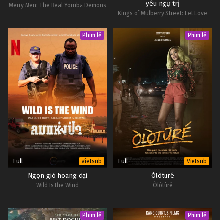
yêu ngự trị
Merry Men: The Real Yoruba Demons
Kings of Mulberry Street: Let Love
Reign
Phim lẻ
Phim lẻ
Full
Full
Vietsub
Vietsub
Ngọn gió hoang dại
Òlòtūré
Wild Is the Wind
Òlòtūré
Phim lẻ
Phim lẻ