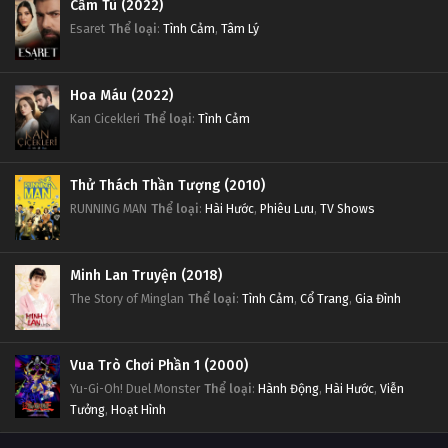
Cầm Tù (2022)
Esaret
Thể loại
:
Tình Cảm
,
Tâm Lý
Hoa Máu (2022)
Kan Cicekleri
Thể loại
:
Tình Cảm
Thử Thách Thần Tượng (2010)
RUNNING MAN
Thể loại
:
Hài Hước
,
Phiêu Lưu
,
TV Shows
Minh Lan Truyện (2018)
The Story of Minglan
Thể loại
:
Tình Cảm
,
Cổ Trang
,
Gia Đình
Vua Trò Chơi Phần 1 (2000)
Yu-Gi-Oh! Duel Monster
Thể loại
:
Hành Động
,
Hài Hước
,
Viễn
Tưởng
,
Hoạt Hình