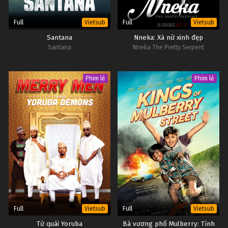
Full
Full
Vietsub
Vietsub
Santana
Nneka: Xà nữ xinh đẹp
Santana
Nneka The Pretty Serpent
Phim lẻ
Phim lẻ
Full
Full
Vietsub
Vietsub
Tứ quái Yoruba
Bá vương phố Mulberry: Tình