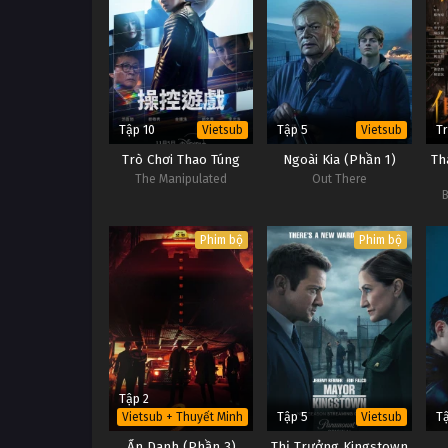
Tập 10
Tập 5
Tr
Vietsub
Vietsub
Trò Chơi Thao Túng
Ngoài Kia (Phần 1)
Th
The Manipulated
Out There
Phim bộ
Phim bộ
Tập 2
Tập 5
Tậ
Vietsub + Thuyết Minh
Vietsub
Ẩn Danh (Phần 3)
Thị Trưởng Kingstown