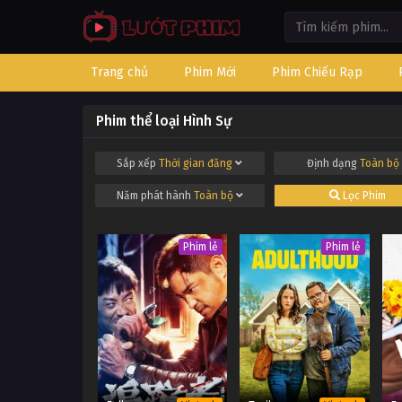
Trang chủ
Phim Mới
Phim Chiếu Rạp
Phim thể loại Hình Sự
Sắp xếp
Thời gian đăng
Định dạng
Toàn bộ
Năm phát hành
Toàn bộ
Lọc Phim
Phim lẻ
Phim lẻ