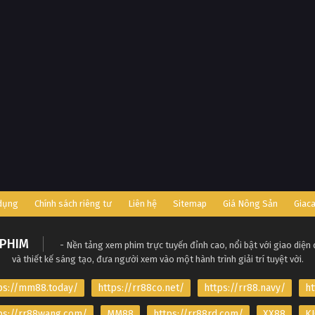
 dụng
Chính sách riêng tư
Liên hệ
Sitemap
Giá Nông Sản
Giac
PHIM
- Nền tảng xem phim trực tuyến đỉnh cao, nổi bật với giao diện
và thiết kế sáng tạo, đưa người xem vào một hành trình giải trí tuyệt vời.
ps://mm88.today/
https://rr88co.net/
https://rr88.navy/
ht
ps://rr88wang.com/
MM88
https://rr88rd.com/
XX88
KJ