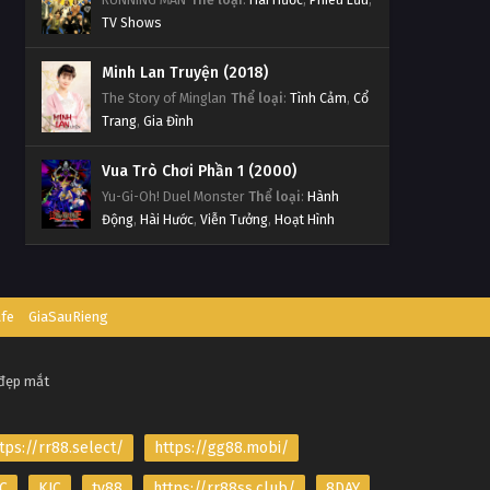
TV Shows
Minh Lan Truyện (2018)
The Story of Minglan
Thể loại
:
Tình Cảm
,
Cổ
Trang
,
Gia Đình
Vua Trò Chơi Phần 1 (2000)
Yu-Gi-Oh! Duel Monster
Thể loại
:
Hành
Động
,
Hài Hước
,
Viễn Tưởng
,
Hoạt Hình
afe
GiaSauRieng
 đẹp mắt
tps://rr88.select/
https://gg88.mobi/
C
KJC
tv88
https://rr88ss.club/
8DAY