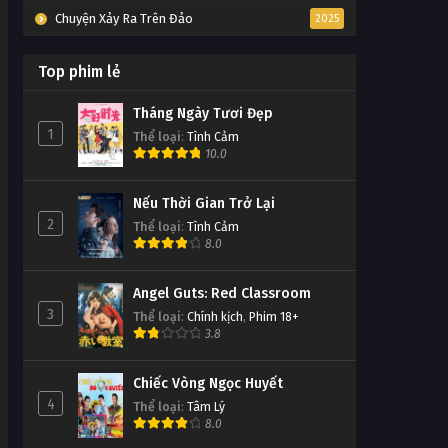
Chuyện Xảy Ra Trên Đảo
2025
Top phim lẻ
Tháng Ngày Tươi Đẹp
1
Thể loại
:
Tình Cảm
10.0
Nếu Thời Gian Trở Lại
2
Thể loại
:
Tình Cảm
8.0
Angel Guts: Red Classroom
3
Thể loại
:
Chính kịch
,
Phim 18+
3.8
Chiếc Vòng Ngọc Huyết
4
Thể loại
:
Tâm Lý
8.0