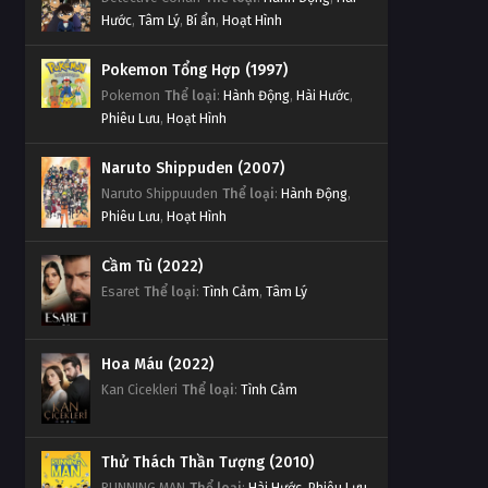
Hước
,
Tâm Lý
,
Bí ẩn
,
Hoạt Hình
Pokemon Tổng Hợp (1997)
Pokemon
Thể loại
:
Hành Động
,
Hài Hước
,
Phiêu Lưu
,
Hoạt Hình
Naruto Shippuden (2007)
Naruto Shippuuden
Thể loại
:
Hành Động
,
Phiêu Lưu
,
Hoạt Hình
Cầm Tù (2022)
Esaret
Thể loại
:
Tình Cảm
,
Tâm Lý
Hoa Máu (2022)
Kan Cicekleri
Thể loại
:
Tình Cảm
Thử Thách Thần Tượng (2010)
RUNNING MAN
Thể loại
:
Hài Hước
,
Phiêu Lưu
,