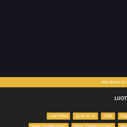
Điều khoản sử
LUOT
Lướt Phim
Lá số tử vi/
XX88
htt
https://gg88.shop/
https://gg88.cn.com/
htt