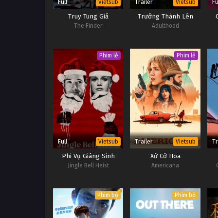
Full
Trailer
Fu
Vietsub
Vietsub
Truy Tung Giả
Trưởng Thành Lên
The Finder
Adulthood
Phim lẻ
Phim lẻ
Full
Trailer
Tr
Vietsub
Vietsub
Phi Vụ Giáng Sinh
Xứ Cờ Hoa
Jingle Bell Heist
Americana
Phim bộ
Phim bộ