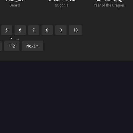
Dear X
Bugonia
Year of the Dragon
5
6
7
8
9
10
...
112
Next »