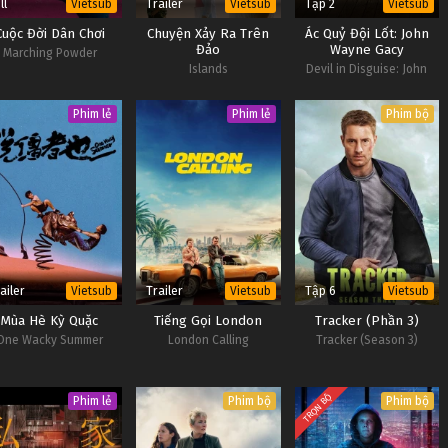
ll
Trailer
Tập 2
Vietsub
Vietsub
Vietsub
Cuộc Đời Dân Chơi
Chuyện Xảy Ra Trên
Ác Quỷ Đội Lốt: John
Đảo
Wayne Gacy
Marching Powder
Islands
Devil in Disguise: John
Wayne Gacy
Phim lẻ
Phim lẻ
Phim bộ
ailer
Trailer
Tập 6
Vietsub
Vietsub
Vietsub
Mùa Hè Kỳ Quặc
Tiếng Gọi London
Tracker (Phần 3)
One Wacky Summer
London Calling
Tracker (Season 3)
TRỌN BỘ
Phim lẻ
Phim bộ
Phim bộ