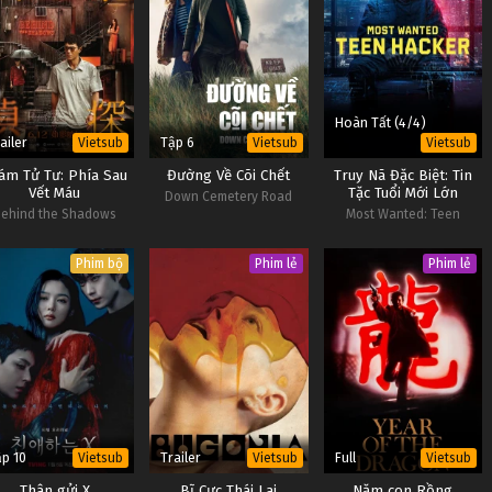
Hoàn Tất (4/4)
ailer
Tập 6
Vietsub
Vietsub
Vietsub
ám Tử Tư: Phía Sau
Đường Về Cõi Chết
Truy Nã Đặc Biệt: Tin
Vết Máu
Tặc Tuổi Mới Lớn
Down Cemetery Road
Behind the Shadows
Most Wanted: Teen
Hacker
Phim bộ
Phim lẻ
Phim lẻ
p 10
Trailer
Full
Vietsub
Vietsub
Vietsub
Thân gửi X
Bĩ Cực Thái Lai
Năm con Rồng