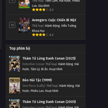
9
Thể loại
:
Tình Cảm
,
Hài Hước
,
Phiêu
Lưu
,
Gia Đình
8.0
Avengers: Cuộc Chiến Bí Mật
10
Thể loại
:
Hành Động
,
Viễn Tưởng
,
Khoa Học
8.0
Top phim bộ
Thám Tử Lừng Danh Conan (2025)
Detective Conan
Thể loại
:
Hành Động
,
Hài
Hước
,
Tâm Lý
,
Bí ẩn
,
Hoạt Hình
Đảo Hải Tặc (1999)
One Piece (Luffy)
Thể loại
:
Hành Động
,
Hài
Hước
,
Phiêu Lưu
,
Hoạt Hình
Thám Tử Lừng Danh Conan (2005)
Detective Conan
Thể loại
:
Hành Động
,
Hài