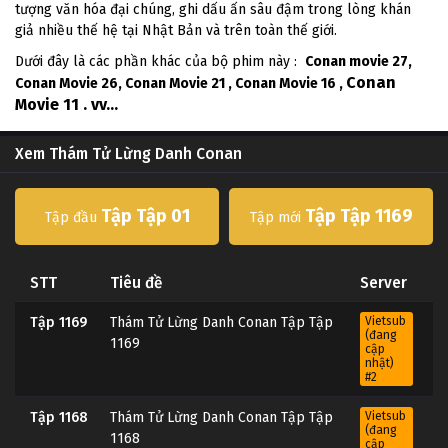
tượng văn hóa đại chúng, ghi dấu ấn sâu đậm trong lòng khán
giả nhiều thế hệ tại Nhật Bản và trên toàn thế giới.
Dưới đây là các phần khác của bộ phim này :
Conan movie 27,
Conan
Conan Movie 26, Conan Movie 21 , Conan Movie 16 ,
Movie 11 . vv...
Xem Thám Tử Lừng Danh Conan
Tập Tập 01
Tập Tập 1169
Tập đầu
Tập mới
STT
Tiêu đề
Server
Tập 1169
Thám Tử Lừng Danh Conan Tập Tập
Vietsub
(đang
1169
cập
nhật)
#2
Tập 1168
Thám Tử Lừng Danh Conan Tập Tập
Vietsub
(đang
1168
cập