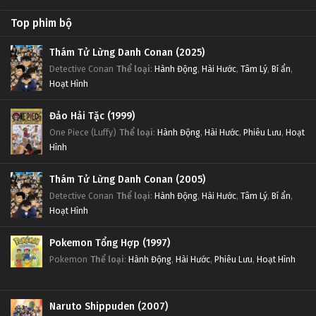
Top phim bộ
Thám Tử Lừng Danh Conan (2025)
Detective Conan
Thể loại
:
Hành Động
,
Hài Hước
,
Tâm Lý
,
Bí ẩn
,
Hoạt Hình
Đảo Hải Tặc (1999)
One Piece (Luffy)
Thể loại
:
Hành Động
,
Hài Hước
,
Phiêu Lưu
,
Hoạt
Hình
Thám Tử Lừng Danh Conan (2005)
Detective Conan
Thể loại
:
Hành Động
,
Hài Hước
,
Tâm Lý
,
Bí ẩn
,
Hoạt Hình
Pokemon Tổng Hợp (1997)
Pokemon
Thể loại
:
Hành Động
,
Hài Hước
,
Phiêu Lưu
,
Hoạt Hình
Naruto Shippuden (2007)