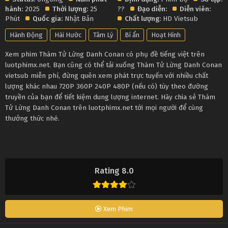
hành:
2025
Thời lượng:
25
??
Đạo diễn:
Diễn viên:
Phút
Quốc gia:
Nhật Bản
Chất lượng:
HD Vietsub
Hành Động
Hài Hước
Tâm Lý
Bí ẩn
Hoạt Hình
Xem phim Thám Tử Lừng Danh Conan có phụ đề tiếng việt trên
luotphimx.net. Bạn cũng có thể tải xuống Thám Tử Lừng Danh Conan
vietsub miễn phí, đừng quên xem phát trực tuyến với nhiều chất
lượng khác nhau 720P 360P 240P 480P (nếu có) tùy theo đường
truyền của bạn để tiết kiệm dung lượng internet. Hãy chia sẻ Thám
Tử Lừng Danh Conan trên luotphimx.net tới mọi người để cùng
thưởng thức nhé.
Rating 8.0
Xem Phim