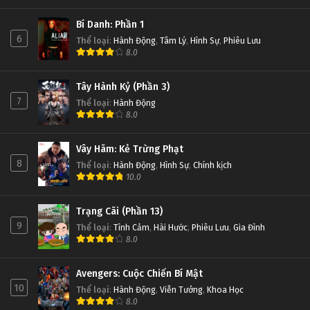
Bí Danh: Phần 1
6
Thể loại
:
Hành Động
,
Tâm Lý
,
Hình Sự
,
Phiêu Lưu
8.0
Tây Hành Kỷ (Phần 3)
7
Thể loại
:
Hành Động
8.0
Vây Hãm: Kẻ Trừng Phạt
8
Thể loại
:
Hành Động
,
Hình Sự
,
Chính kịch
10.0
Trạng Cãi (Phần 13)
9
Thể loại
:
Tình Cảm
,
Hài Hước
,
Phiêu Lưu
,
Gia Đình
8.0
Avengers: Cuộc Chiến Bí Mật
10
Thể loại
:
Hành Động
,
Viễn Tưởng
,
Khoa Học
8.0