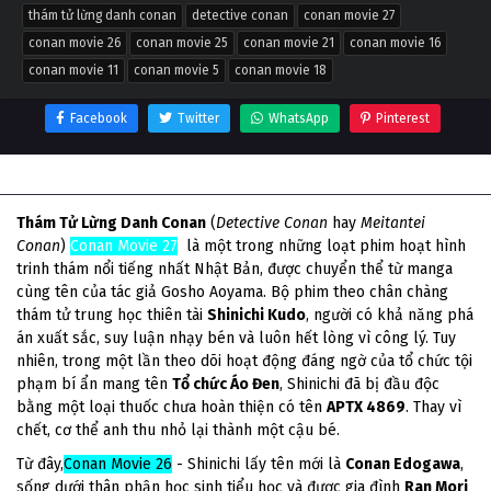
thám tử lừng danh conan
detective conan
conan movie 27
conan movie 26
conan movie 25
conan movie 21
conan movie 16
conan movie 11
conan movie 5
conan movie 18
Facebook
Twitter
WhatsApp
Pinterest
Thông tin phim Thám Tử Lừng Danh Conan
Thám Tử Lừng Danh Conan
(
Detective Conan
hay
Meitantei
Conan
)
Conan Movie 27
là một trong những loạt phim hoạt hình
trinh thám nổi tiếng nhất Nhật Bản, được chuyển thể từ manga
cùng tên của tác giả Gosho Aoyama. Bộ phim theo chân chàng
thám tử trung học thiên tài
Shinichi Kudo
, người có khả năng phá
án xuất sắc, suy luận nhạy bén và luôn hết lòng vì công lý. Tuy
nhiên, trong một lần theo dõi hoạt động đáng ngờ của tổ chức tội
phạm bí ẩn mang tên
Tổ chức Áo Đen
, Shinichi đã bị đầu độc
bằng một loại thuốc chưa hoàn thiện có tên
APTX 4869
. Thay vì
chết, cơ thể anh thu nhỏ lại thành một cậu bé.
Từ đây,
Conan Movie 26
- Shinichi lấy tên mới là
Conan Edogawa
,
sống dưới thân phận học sinh tiểu học và được gia đình
Ran Mori