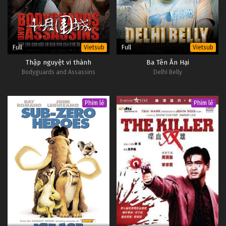
Full
Full
Vietsub
Vietsub
Thập nguyệt vi thành
Ba Tên Ăn Hại
Bodyguards and Assassins
Delhi Belly
Phim lẻ
Phim lẻ