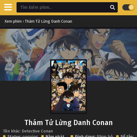
Xem phim
›
Thám Tử Lừng Danh Conan
Thám Tử Lừng Danh Conan
Tên khác: Detective Conan
Status:
ongoing
Năm phát
Định dạng:
Phim bộ
Số tập: