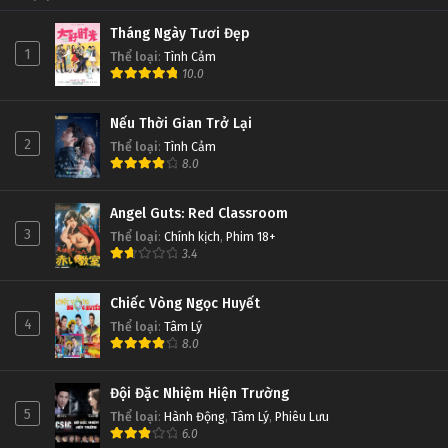
Tháng Ngày Tươi Đẹp
1
Thể loại
:
Tình Cảm
10.0
Nếu Thời Gian Trở Lại
2
Thể loại
:
Tình Cảm
8.0
Angel Guts: Red Classroom
3
Thể loại
:
Chính kịch
,
Phim 18+
3.4
Chiếc Vòng Ngọc Huyết
4
Thể loại
:
Tâm Lý
8.0
Đội Đặc Nhiệm Hiện Trường
5
Thể loại
:
Hành Động
,
Tâm Lý
,
Phiêu Lưu
6.0