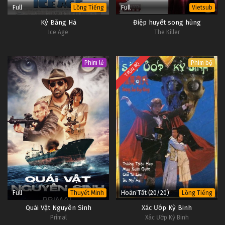
Full
Full
Lồng Tiếng
Vietsub
Kỷ Băng Hà
Điệp huyết song hùng
Ice Age
The Killer
Phim lẻ
Phim bộ
TRỌN BỘ
Full
Hoàn Tất (20/20)
Thuyết Minh
Lồng Tiếng
Quái Vật Nguyên Sinh
Xác Ướp Kỳ Binh
Primal
Xác Ướp Kỳ Binh