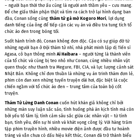
– người bạn thời thơ ấu cũng là người anh thầm yêu – cưu mang.
Để che giấu thân phận thật và tìm ra cách trở lại hình dạng ban
đầu, Conan sống cùng
thám tử gà mờ Kogoro Mori
, lợi dụng
danh tiếng của ông để tiếp cận các vụ án và điều tra tung tích tổ
chức áo đen trong bóng tối.
Suốt hành trình đó, Conan không đơn độc. Cậu có sự giúp đỡ từ
những người bạn ở Đội thám tử nhí, nhà phát minh lập dị Tiến sĩ
Agasa, cô bạn thông minh
Ai Haibara
– người từng là thành viên
của tổ chức và cũng bị teo nhỏ như Conan, cùng nhiều nhân vật
quen thuộc như thanh tra Megure, FBI, CIA, và lực lượng cảnh sát
Nhật Bản. Không chỉ đơn thuần là những vụ án trinh thám đơn lẻ,
phim còn đan xen những tuyến truyện dài hơi, đặc biệt là cuộc
chiến ngầm với tổ chức áo đen – trung tâm của toàn bộ cốt
truyện.
Thám Tử Lừng Danh Conan
cuốn hút khán giả không chỉ bởi
những màn suy luận sắc sảo, tình huống phá án kịch tính mà còn
bởi yếu tố tâm lý, tình cảm sâu sắc giữa các nhân vật – từ tình
bạn, tình yêu, đến sự hi sinh và khát vọng công lý. Với hàng trăm
tập phim truyền hình, nhiều movie điện ảnh được đầu tư hoành
tráng và vẫn chưa có dấu hiệu kết thúc, Conan đã trở thành biểu