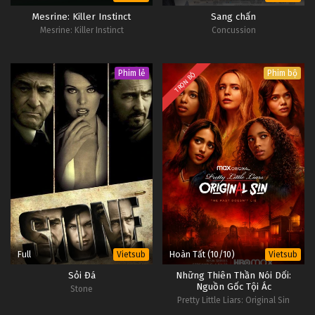
Mesrine: Killer Instinct
Sang chấn
Mesrine: Killer Instinct
Concussion
Phim lẻ
Phim bộ
TRỌN BỘ
Full
Hoàn Tất (10/10)
Vietsub
Vietsub
Sỏi Đá
Những Thiên Thần Nói Dối:
Nguồn Gốc Tội Ác
Stone
Pretty Little Liars: Original Sin