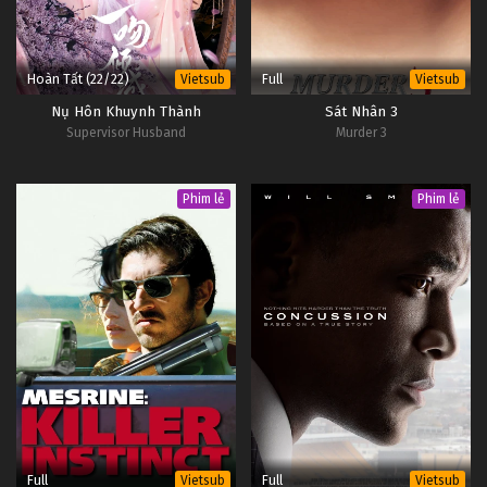
Hoàn Tất (22/22)
Full
Vietsub
Vietsub
Nụ Hôn Khuynh Thành
Sát Nhân 3
Supervisor Husband
Murder 3
Phim lẻ
Phim lẻ
Full
Full
Vietsub
Vietsub