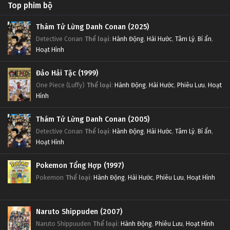
Top phim bộ
Thám Tử Lừng Danh Conan (2025)
Detective Conan
Thể loại
:
Hành Động
,
Hài Hước
,
Tâm Lý
,
Bí ẩn
,
Hoạt Hình
Đảo Hải Tặc (1999)
One Piece (Luffy)
Thể loại
:
Hành Động
,
Hài Hước
,
Phiêu Lưu
,
Hoạt
Hình
Thám Tử Lừng Danh Conan (2005)
Detective Conan
Thể loại
:
Hành Động
,
Hài Hước
,
Tâm Lý
,
Bí ẩn
,
Hoạt Hình
Pokemon Tổng Hợp (1997)
Pokemon
Thể loại
:
Hành Động
,
Hài Hước
,
Phiêu Lưu
,
Hoạt Hình
Naruto Shippuden (2007)
Naruto Shippuuden
Thể loại
:
Hành Động
,
Phiêu Lưu
,
Hoạt Hình