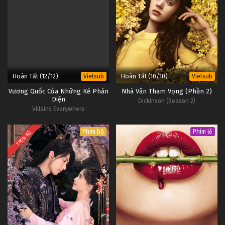
Hoàn Tất (12/12)
Hoàn Tất (10/10)
Vietsub
Vietsub
Vương Quốc Của Những Kẻ Phản
Nhà Văn Tham Vọng (Phần 2)
Diện
Dickinson (Season 2)
Villains Everywhere
Phim bộ
Phim lẻ
TRỌN BỘ