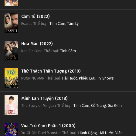
Cầm Tù (2022)
Esaret
Thể loại
:
Tình Cảm
,
Tâm Lý
Hoa Máu (2022)
Kan Cicekleri
Thể loại
:
Tình Cảm
Thử Thách Thần Tượng (2010)
RUNNING MAN
Thể loại
:
Hài Hước
,
Phiêu Lưu
,
TV Shows
Minh Lan Truyện (2018)
The Story of Minglan
Thể loại
:
Tình Cảm
,
Cổ Trang
,
Gia Đình
Vua Trò Chơi Phần 1 (2000)
Yu-Gi-Oh! Duel Monster
Thể loại
:
Hành Động
,
Hài Hước
,
Viễn