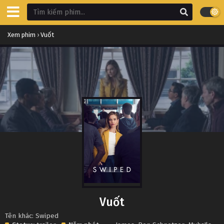
Xem phim
›
Vuốt
Vuốt
Tên khác: Swiped