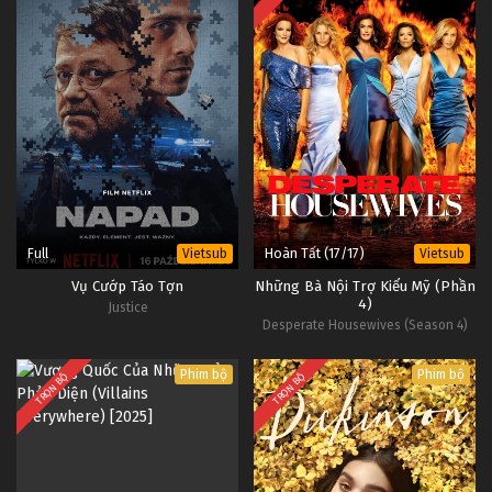
Full
Hoàn Tất (17/17)
Vietsub
Vietsub
Vụ Cướp Táo Tợn
Những Bà Nội Trợ Kiểu Mỹ (Phần
4)
Justice
Desperate Housewives (Season 4)
Phim bộ
Phim bộ
TRỌN BỘ
TRỌN BỘ