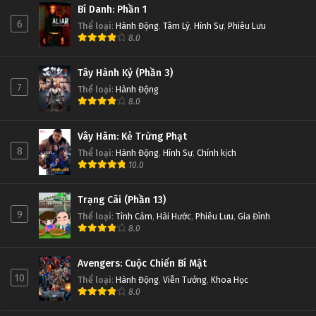
Bí Danh: Phần 1
6
Thể loại
:
Hành Động
,
Tâm Lý
,
Hình Sự
,
Phiêu Lưu
8.0
Tây Hành Kỷ (Phần 3)
7
Thể loại
:
Hành Động
8.0
Vây Hãm: Kẻ Trừng Phạt
8
Thể loại
:
Hành Động
,
Hình Sự
,
Chính kịch
10.0
Trạng Cãi (Phần 13)
9
Thể loại
:
Tình Cảm
,
Hài Hước
,
Phiêu Lưu
,
Gia Đình
8.0
Avengers: Cuộc Chiến Bí Mật
10
Thể loại
:
Hành Động
,
Viễn Tưởng
,
Khoa Học
8.0