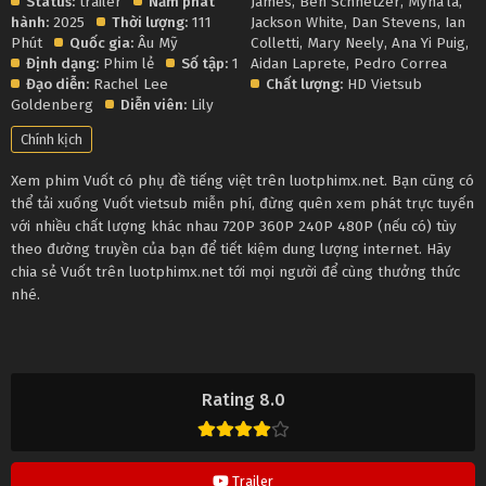
Status:
trailer
Năm phát
James
,
Ben Schnetzer
,
Myha'la
,
hành:
2025
Thời lượng:
111
Jackson White
,
Dan Stevens
,
Ian
Phút
Quốc gia:
Âu Mỹ
Colletti
,
Mary Neely
,
Ana Yi Puig
,
Định dạng:
Phim lẻ
Số tập:
1
Aidan Laprete
,
Pedro Correa
Đạo diễn:
Rachel Lee
Chất lượng:
HD Vietsub
Goldenberg
Diễn viên:
Lily
Chính kịch
Xem phim Vuốt có phụ đề tiếng việt trên luotphimx.net. Bạn cũng có
thể tải xuống Vuốt vietsub miễn phí, đừng quên xem phát trực tuyến
với nhiều chất lượng khác nhau 720P 360P 240P 480P (nếu có) tùy
theo đường truyền của bạn để tiết kiệm dung lượng internet. Hãy
chia sẻ Vuốt trên luotphimx.net tới mọi người để cùng thưởng thức
nhé.
Rating 8.0
Trailer