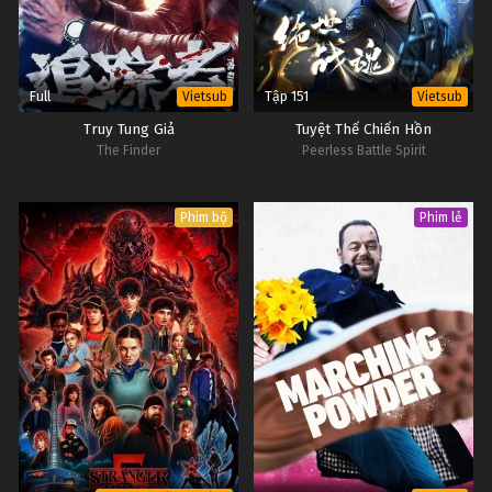
Full
Tập 151
Vietsub
Vietsub
Truy Tung Giả
Tuyệt Thế Chiến Hồn
The Finder
Peerless Battle Spirit
Phim bộ
Phim lẻ