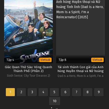
Tập 4
Tập 8
Vietsub
Vietsub
Giác Quan Thứ Sáu: Vòng Quanh
Tái sinh thành Con gái của Anh
Thành Phố (Phần 2)
hùng Huyền thoại và Nữ hoàng
Tinh linh
Sixth Sense: City Tour (Season 2)
Dad Is a Hero, Mom Is a Spirit, I'm a
Reincarnator
1
2
3
4
5
6
7
8
9
10
...