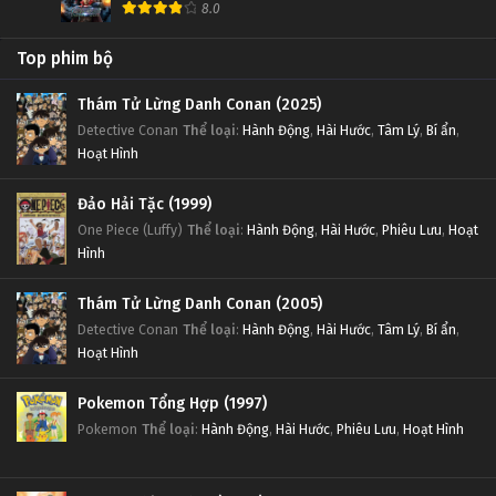
8.0
Top phim bộ
Thám Tử Lừng Danh Conan (2025)
Detective Conan
Thể loại
:
Hành Động
,
Hài Hước
,
Tâm Lý
,
Bí ẩn
,
Hoạt Hình
Đảo Hải Tặc (1999)
One Piece (Luffy)
Thể loại
:
Hành Động
,
Hài Hước
,
Phiêu Lưu
,
Hoạt
Hình
Thám Tử Lừng Danh Conan (2005)
Detective Conan
Thể loại
:
Hành Động
,
Hài Hước
,
Tâm Lý
,
Bí ẩn
,
Hoạt Hình
Pokemon Tổng Hợp (1997)
Pokemon
Thể loại
:
Hành Động
,
Hài Hước
,
Phiêu Lưu
,
Hoạt Hình