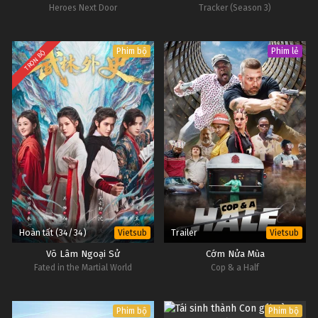
Heroes Next Door
Tracker (Season 3)
Phim bộ
Phim lẻ
TRỌN BỘ
Hoàn tất (34/34)
Trailer
Vietsub
Vietsub
Võ Lâm Ngoại Sử
Cớm Nửa Mùa
Fated in the Martial World
Cop & a Half
Phim bộ
Phim bộ