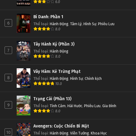
6.0
Bí Danh: Phần 1
6
Thể loại
:
Hành Động
,
Tâm Lý
,
Hình Sự
,
Phiêu Lưu
8.0
Tây Hành Kỷ (Phần 3)
7
Thể loại
:
Hành Động
8.0
Vây Hãm: Kẻ Trừng Phạt
8
Thể loại
:
Hành Động
,
Hình Sự
,
Chính kịch
10.0
Trạng Cãi (Phần 13)
9
Thể loại
:
Tình Cảm
,
Hài Hước
,
Phiêu Lưu
,
Gia Đình
8.0
Avengers: Cuộc Chiến Bí Mật
10
Thể loại
:
Hành Động
,
Viễn Tưởng
,
Khoa Học