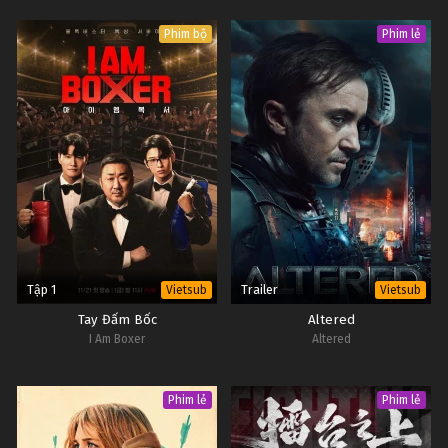
Phim bộ
Phim lẻ
Tập 1
Trailer
Vietsub
Vietsub
Tay Đấm Bốc
Altered
I Am Boxer
Altered
Phim lẻ
Phim lẻ