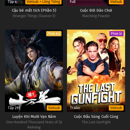
Tập 4
Full
Vietsub + Lồng Tiếng
Vietsub
Cậu bé mất tích (Phần 5)
Cuộc Đời Dân Chơi
Stranger Things (Season 5)
Marching Powder
Phim bộ
Phim lẻ
Tập 291
Trailer
Vietsub
Vietsub
Luyện Khí Mười Vạn Năm
Cuộc Đấu Súng Cuối Cùng
One Hundred Thousand Years of Qi
The Last GunFight
Refining