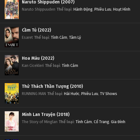
Naruto Shippuden (2007)
Naruto Shippuuden
Thể loại
:
Hành Động
,
Phiêu Lưu
,
Hoạt Hình
Cầm Tù (2022)
Esaret
Thể loại
:
Tình Cảm
,
Tâm Lý
Hoa Máu (2022)
Kan Cicekleri
Thể loại
:
Tình Cảm
Thử Thách Thần Tượng (2010)
RUNNING MAN
Thể loại
:
Hài Hước
,
Phiêu Lưu
,
TV Shows
Minh Lan Truyện (2018)
The Story of Minglan
Thể loại
:
Tình Cảm
,
Cổ Trang
,
Gia Đình