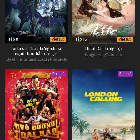
Tập 8
Tập 18
Vietsub
Vietsub
Tôi là sát thủ nhưng chỉ số
Thánh Chỉ Long Tộc
mạnh hơn hẳn dũng sĩ
Dragon King's Decree
My Status as an Assassin Obviously
Exceeds the Hero's
Phim lẻ
Phim lẻ