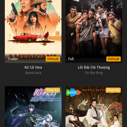
Trailer
Full
Vietsub
Vietsub
Xứ Cờ Hoa
Lôi Đài Chi Thượng
Americana
On the Ring
Phim bộ
Phim bộ