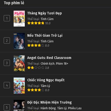
Top phim lẻ
Tháng Ngày Tươi Đẹp
1
Thể loại
:
Tình Cảm
10.0
Nếu Thời Gian Trở Lại
2
Thể loại
:
Tình Cảm
8.0
Angel Guts: Red Classroom
3
Thể loại
:
Chính kịch
,
Phim 18+
3.8
Chiếc Vòng Ngọc Huyết
4
Thể loại
:
Tâm Lý
8.0
Đội Đặc Nhiệm Hiện Trường
5
Thể loại
:
Hành Động
,
Tâm Lý
,
Phiêu Lưu