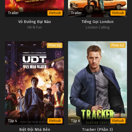
Trailer
Trailer
Vietsub
Vietsub
Võ Đường Đại Náo
Tiếng Gọi London
Hit N Fun
London Calling
Phim bộ
Phim bộ
Tập 4
Tập 6
Vietsub
Vietsub
Biệt Đội Nhà Bên
Tracker (Phần 3)