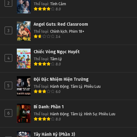
2
Thể loại
:
Tình Cảm
8.0
Angel Guts: Red Classroom
3
Thể loại
:
Chính kịch
,
Phim 18+
3.4
Chiếc Vòng Ngọc Huyết
4
Thể loại
:
Tâm Lý
8.0
Đội Đặc Nhiệm Hiện Trường
5
Thể loại
:
Hành Động
,
Tâm Lý
,
Phiêu Lưu
6.0
Bí Danh: Phần 1
6
Thể loại
:
Hành Động
,
Tâm Lý
,
Hình Sự
,
Phiêu Lưu
8.0
Tây Hành Kỷ (Phần 3)