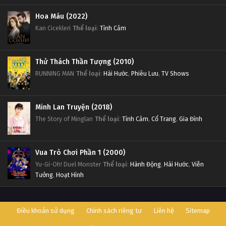
Hoa Máu (2022)
Kan Cicekleri
Thể loại
:
Tình Cảm
Thử Thách Thần Tượng (2010)
RUNNING MAN
Thể loại
:
Hài Hước
,
Phiêu Lưu
,
TV Shows
Minh Lan Truyện (2018)
The Story of Minglan
Thể loại
:
Tình Cảm
,
Cổ Trang
,
Gia Đình
Vua Trò Chơi Phần 1 (2000)
Yu-Gi-Oh! Duel Monster
Thể loại
:
Hành Động
,
Hài Hước
,
Viễn
Tưởng
,
Hoạt Hình
Điều khoản sử dụng
Chính sách riêng tư
Liên hệ
Sitemap