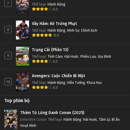
7
Thể loại
:
Hành Động
8.0
Vây Hãm: Kẻ Trừng Phạt
8
Thể loại
:
Hành Động
,
Hình Sự
,
Chính kịch
10.0
Trạng Cãi (Phần 13)
9
Thể loại
:
Tình Cảm
,
Hài Hước
,
Phiêu Lưu
,
Gia Đình
8.0
Avengers: Cuộc Chiến Bí Mật
10
Thể loại
:
Hành Động
,
Viễn Tưởng
,
Khoa Học
8.0
Top phim bộ
Thám Tử Lừng Danh Conan (2025)
Detective Conan
Thể loại
:
Hành Động
,
Hài Hước
,
Tâm Lý
,
Bí ẩn
,
Hoạt Hình