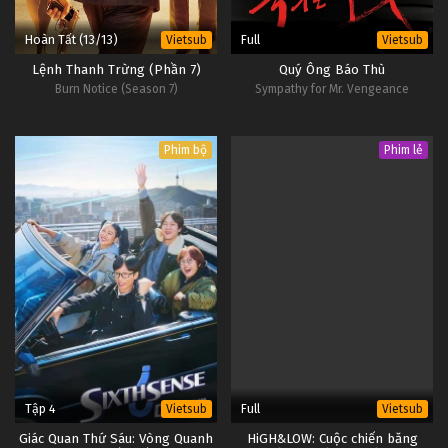
Hoàn Tất (13/13)
Full
Vietsub
Vietsub
Lệnh Thanh Trừng (Phần 7)
Quý Ông Báo Thù
Burn Notice (Season 7)
Sympathy for Mr. Vengeance
Phim bộ
Phim lẻ
Tập 4
Full
Vietsub
Vietsub
Giác Quan Thứ Sáu: Vòng Quanh
HiGH&LOW: Cuộc chiến băng