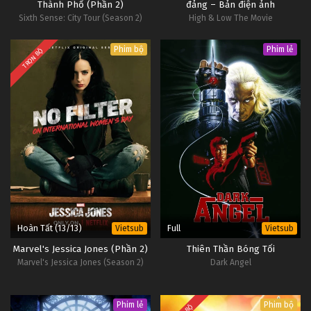
Thành Phố (Phần 2)
đảng – Bản điện ảnh
Sixth Sense: City Tour (Season 2)
High & Low The Movie
Phim bộ
Phim lẻ
TRỌN BỘ
Hoàn Tất (13/13)
Full
Vietsub
Vietsub
Marvel's Jessica Jones (Phần 2)
Thiên Thần Bóng Tối
Marvel's Jessica Jones (Season 2)
Dark Angel
Phim lẻ
Phim bộ