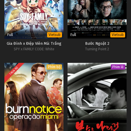
Full
Full
Vietsub
Vietsub
Gia Đình x Điệp Viên Mã: Trắng
Bước Ngoặt 2
SPY x FAMILY CODE: White
Turning Point 2
Phim bộ
Phim lẻ
TRỌN BỘ