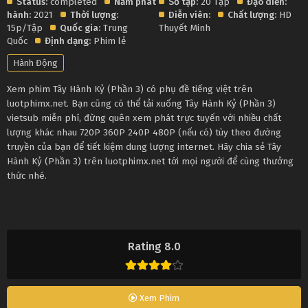
Status:
completed
Năm phát
Số tập:
20 Tập
Đạo diễn:
hành:
2021
Thời lượng:
Diễn viên:
Chất lượng:
HD
15p/Tập
Quốc gia:
Trung
Thuyết Minh
Quốc
Định dạng:
Phim lẻ
Hành Động
Xem phim Tây Hành Kỷ (Phần 3) có phụ đề tiếng việt trên
luotphimx.net. Bạn cũng có thể tải xuống Tây Hành Kỷ (Phần 3)
vietsub miễn phí, đừng quên xem phát trực tuyến với nhiều chất
lượng khác nhau 720P 360P 240P 480P (nếu có) tùy theo đường
truyền của bạn để tiết kiệm dung lượng internet. Hãy chia sẻ Tây
Hành Kỷ (Phần 3) trên luotphimx.net tới mọi người để cùng thưởng
thức nhé.
Rating 8.0
Xem Phim