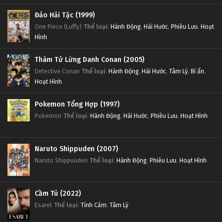
Đảo Hải Tặc (1999)
One Piece (Luffy)
Thể loại
:
Hành Động
,
Hài Hước
,
Phiêu Lưu
,
Hoạt
Hình
Thám Tử Lừng Danh Conan (2005)
Detective Conan
Thể loại
:
Hành Động
,
Hài Hước
,
Tâm Lý
,
Bí ẩn
,
Hoạt Hình
Pokemon Tổng Hợp (1997)
Pokemon
Thể loại
:
Hành Động
,
Hài Hước
,
Phiêu Lưu
,
Hoạt Hình
Naruto Shippuden (2007)
Naruto Shippuuden
Thể loại
:
Hành Động
,
Phiêu Lưu
,
Hoạt Hình
Cầm Tù (2022)
Esaret
Thể loại
:
Tình Cảm
,
Tâm Lý