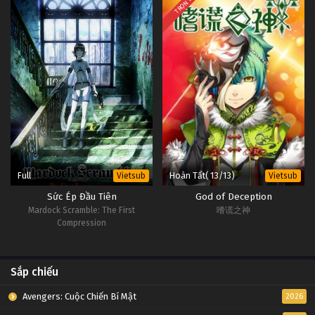
TRỌN BỘ
Full
Hoàn Tất( 13/13)
Vietsub
Vietsub
Sức Ép Đầu Tiên
God of Deception
Mardock Scramble: The First
嗜谎之神
Compression
Sắp chiếu
Avengers: Cuộc Chiến Bí Mật
2026