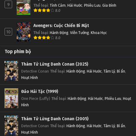
9
Thể loại
:
Tình Cảm
,
Hài Hước
,
Phiêu Lưu
,
Gia Đình
8.0
Avengers: Cuộc Chiến Bí Mật
10
Thể loại
:
Hành Động
,
Viễn Tưởng
,
Khoa Học
8.0
Top phim bộ
Thám Tử Lừng Danh Conan (2025)
Detective Conan
Thể loại
:
Hành Động
,
Hài Hước
,
Tâm Lý
,
Bí ẩn
,
Hoạt Hình
Đảo Hải Tặc (1999)
One Piece (Luffy)
Thể loại
:
Hành Động
,
Hài Hước
,
Phiêu Lưu
,
Hoạt
Hình
Thám Tử Lừng Danh Conan (2005)
Detective Conan
Thể loại
:
Hành Động
,
Hài Hước
,
Tâm Lý
,
Bí ẩn
,
Hoạt Hình