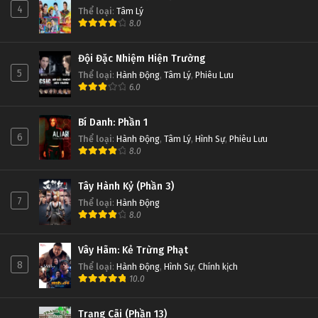
4
Thể loại
:
Tâm Lý
8.0
Đội Đặc Nhiệm Hiện Trường
5
Thể loại
:
Hành Động
,
Tâm Lý
,
Phiêu Lưu
6.0
Bí Danh: Phần 1
6
Thể loại
:
Hành Động
,
Tâm Lý
,
Hình Sự
,
Phiêu Lưu
8.0
Tây Hành Kỷ (Phần 3)
7
Thể loại
:
Hành Động
8.0
Vây Hãm: Kẻ Trừng Phạt
8
Thể loại
:
Hành Động
,
Hình Sự
,
Chính kịch
10.0
Trạng Cãi (Phần 13)