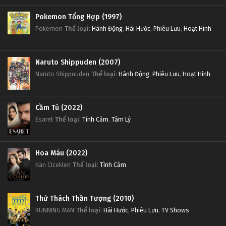
Pokemon Tổng Hợp (1997)
Pokemon
Thể loại
:
Hành Động
,
Hài Hước
,
Phiêu Lưu
,
Hoạt Hình
Naruto Shippuden (2007)
Naruto Shippuuden
Thể loại
:
Hành Động
,
Phiêu Lưu
,
Hoạt Hình
Cầm Tù (2022)
Esaret
Thể loại
:
Tình Cảm
,
Tâm Lý
Hoa Máu (2022)
Kan Cicekleri
Thể loại
:
Tình Cảm
Thử Thách Thần Tượng (2010)
RUNNING MAN
Thể loại
:
Hài Hước
,
Phiêu Lưu
,
TV Shows