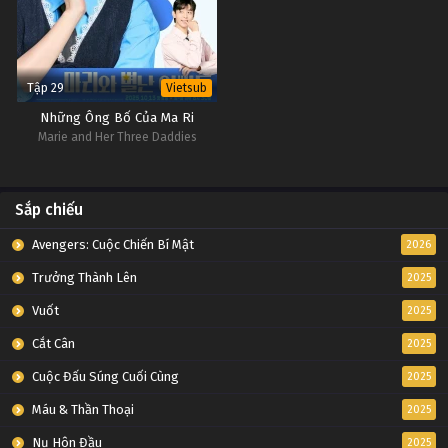
Tập 29
Vietsub
Những Ông Bố Của Ma Ri
Marie and Her Three Daddies
Sắp chiếu
Avengers: Cuộc Chiến Bí Mật
2026
Trưởng Thành Lên
2025
Vuốt
2025
Cắt Cân
2025
Cuộc Đấu Súng Cuối Cùng
2025
Máu & Thần Thoại
2025
Nụ Hôn Đầu
2025