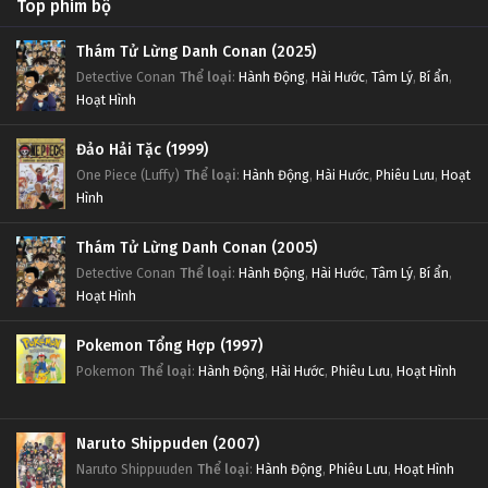
Top phim bộ
Thám Tử Lừng Danh Conan (2025)
Detective Conan
Thể loại
:
Hành Động
,
Hài Hước
,
Tâm Lý
,
Bí ẩn
,
Hoạt Hình
Đảo Hải Tặc (1999)
One Piece (Luffy)
Thể loại
:
Hành Động
,
Hài Hước
,
Phiêu Lưu
,
Hoạt
Hình
Thám Tử Lừng Danh Conan (2005)
Detective Conan
Thể loại
:
Hành Động
,
Hài Hước
,
Tâm Lý
,
Bí ẩn
,
Hoạt Hình
Pokemon Tổng Hợp (1997)
Pokemon
Thể loại
:
Hành Động
,
Hài Hước
,
Phiêu Lưu
,
Hoạt Hình
Naruto Shippuden (2007)
Naruto Shippuuden
Thể loại
:
Hành Động
,
Phiêu Lưu
,
Hoạt Hình