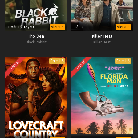
Hoàn tất (8/8)
Tập 0
Vietsub
Vietsub
Thỏ Đen
Killer Heat
Black Rabbit
Killer Heat
Phim bộ
Phim bộ
TRỌN BỘ
TRỌN BỘ