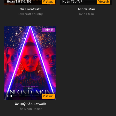
Hoàn Tất (10/10)
Hoàn Tất (7/7)
Vietsub
Vietsub
Xứ LoveCraft
Florida Man
Lovecraft Country
Florida Man
Phim lẻ
Full
Vietsub
Ác Quỷ Sàn Catwalk
The Neon Demon