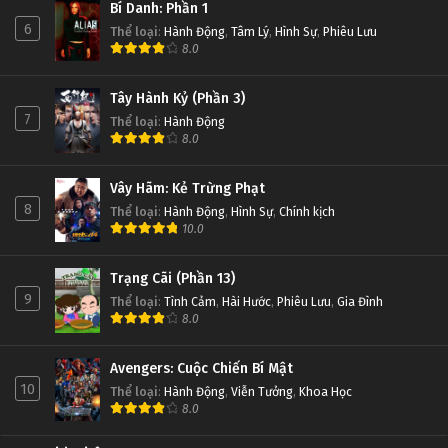
Bí Danh: Phần 1
6
Thể loại
:
Hành Động
,
Tâm Lý
,
Hình Sự
,
Phiêu Lưu
8.0
Tây Hành Kỷ (Phần 3)
7
Thể loại
:
Hành Động
8.0
Vây Hãm: Kẻ Trừng Phạt
8
Thể loại
:
Hành Động
,
Hình Sự
,
Chính kịch
10.0
Trạng Cãi (Phần 13)
9
Thể loại
:
Tình Cảm
,
Hài Hước
,
Phiêu Lưu
,
Gia Đình
8.0
Avengers: Cuộc Chiến Bí Mật
10
Thể loại
:
Hành Động
,
Viễn Tưởng
,
Khoa Học
8.0