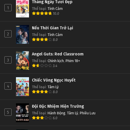
Tháng Ngày Tươi Đẹp
1
Thể loại
:
Tình Cảm
10.0
Nếu Thời Gian Trở Lại
2
Thể loại
:
Tình Cảm
8.0
Angel Guts: Red Classroom
3
Thể loại
:
Chính kịch
,
Phim 18+
3.4
Chiếc Vòng Ngọc Huyết
4
Thể loại
:
Tâm Lý
8.0
Đội Đặc Nhiệm Hiện Trường
5
Thể loại
:
Hành Động
,
Tâm Lý
,
Phiêu Lưu
6.0