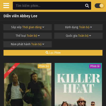
Diễn viên Abbey Lee
Sắp xếp
Thời gian đăng
Định dạng
Toàn bộ
Thể loại
Toàn bộ
Quốc gia
Toàn bộ
Năm phát hành
Toàn bộ
Lọc Phim
Phim bộ
Phim lẻ
TRỌN BỘ