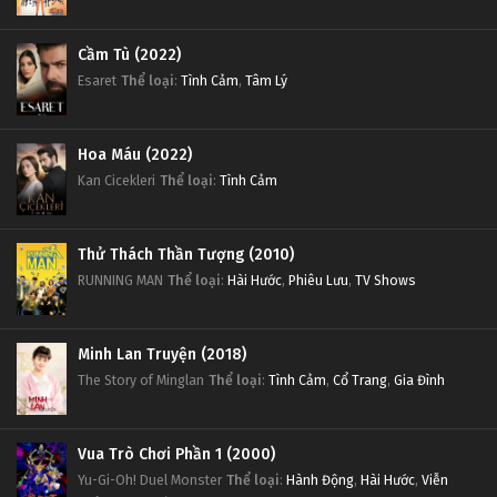
Cầm Tù (2022)
Esaret
Thể loại
:
Tình Cảm
,
Tâm Lý
Hoa Máu (2022)
Kan Cicekleri
Thể loại
:
Tình Cảm
Thử Thách Thần Tượng (2010)
RUNNING MAN
Thể loại
:
Hài Hước
,
Phiêu Lưu
,
TV Shows
Minh Lan Truyện (2018)
The Story of Minglan
Thể loại
:
Tình Cảm
,
Cổ Trang
,
Gia Đình
Vua Trò Chơi Phần 1 (2000)
Yu-Gi-Oh! Duel Monster
Thể loại
:
Hành Động
,
Hài Hước
,
Viễn