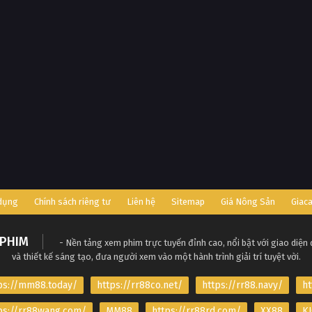
 dụng
Chính sách riêng tư
Liên hệ
Sitemap
Giá Nông Sản
Giac
PHIM
- Nền tảng xem phim trực tuyến đỉnh cao, nổi bật với giao diện
và thiết kế sáng tạo, đưa người xem vào một hành trình giải trí tuyệt vời.
ps://mm88.today/
https://rr88co.net/
https://rr88.navy/
ht
ps://rr88wang.com/
MM88
https://rr88rd.com/
XX88
KJ