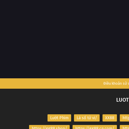
Điều khoản sử
LUOT
Lướt Phim
Lá số tử vi/
XX88
htt
https://gg88.shop/
https://gg88.cn.com/
htt