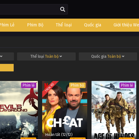
Phim Lẻ
Phim Bộ
Thể loại
Quốc gia
Giới thiệu W
Thể loại
Toàn bộ
Quốc gia
Toàn bộ
TRỌN BỘ
Phim lẻ
Phim bộ
Phim lẻ
Hoàn tất (12/12)