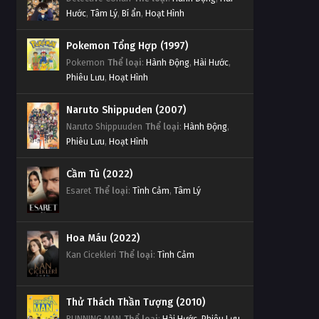
Hước
,
Tâm Lý
,
Bí ẩn
,
Hoạt Hình
Pokemon Tổng Hợp (1997)
Pokemon
Thể loại
:
Hành Động
,
Hài Hước
,
Phiêu Lưu
,
Hoạt Hình
Naruto Shippuden (2007)
Naruto Shippuuden
Thể loại
:
Hành Động
,
Phiêu Lưu
,
Hoạt Hình
Cầm Tù (2022)
Esaret
Thể loại
:
Tình Cảm
,
Tâm Lý
Hoa Máu (2022)
Kan Cicekleri
Thể loại
:
Tình Cảm
Thử Thách Thần Tượng (2010)
RUNNING MAN
Thể loại
:
Hài Hước
,
Phiêu Lưu
,