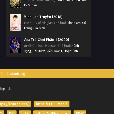
TV Shows
Minh Lan Truyện (2018)
The Story of Minglan
Thể loại
:
Tình Cảm
,
Cổ
Trang
,
Gia Đình
Vua Trò Chơi Phần 1 (2000)
Yu-Gi-Oh! Duel Monster
Thể loại
:
Hành
Động
,
Hài Hước
,
Viễn Tưởng
,
Hoạt Hình
afe
GiaSauRieng
 đẹp mắt
tps://rr88.select/
https://gg88.mobi/
C
KJC
tv88
https://rr88ss.club/
8DAY