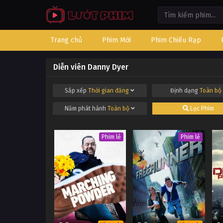
Trang chủ
Phim Mới
Phim Chiếu Rạp
Diễn viên Danny Dyer
Sắp xếp
Thời gian đăng
Định dạng
Toàn bộ
Năm phát hành
Toàn bộ
Lọc Phim
Phim lẻ
Phim lẻ