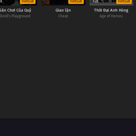
ll
Full
Vietsub
Vietsub
Vietsub
Sân Chơi Của Quỷ
Gian lận
Thời Đại Anh Hùng
Devil's Playground
Cheat
Age of Heroes