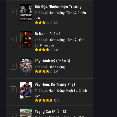
Đội Đặc Nhiệm Hiện Trường
5
Thể loại
:
Hành Động
,
Tâm Lý
,
Phiêu
Lưu
6.0
Bí Danh: Phần 1
6
Thể loại
:
Hành Động
,
Tâm Lý
,
Hình
Sự
,
Phiêu Lưu
8.0
Tây Hành Kỷ (Phần 3)
7
Thể loại
:
Hành Động
8.0
Vây Hãm: Kẻ Trừng Phạt
8
Thể loại
:
Hành Động
,
Hình Sự
,
Chính
kịch
10.0
Trạng Cãi (Phần 13)