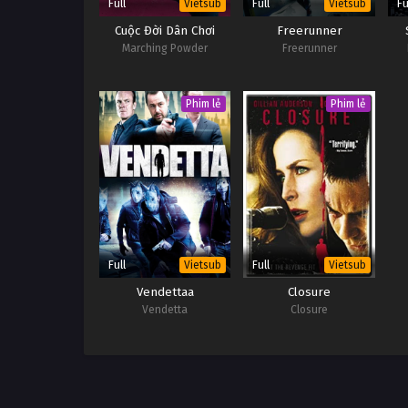
Full
Full
Fu
Vietsub
Vietsub
Cuộc Đời Dân Chơi
Freerunner
Marching Powder
Freerunner
Phim lẻ
Phim lẻ
Full
Full
Vietsub
Vietsub
Vendettaa
Closure
Vendetta
Closure