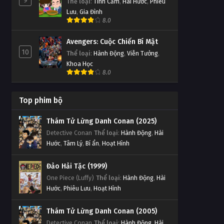
9
Thể loại
:
Tình Cảm
,
Hài Hước
,
Phiêu
Lưu
,
Gia Đình
8.0
Avengers: Cuộc Chiến Bí Mật
10
Thể loại
:
Hành Động
,
Viễn Tưởng
,
Khoa Học
8.0
Top phim bộ
Thám Tử Lừng Danh Conan (2025)
Detective Conan
Thể loại
:
Hành Động
,
Hài
Hước
,
Tâm Lý
,
Bí ẩn
,
Hoạt Hình
Đảo Hải Tặc (1999)
One Piece (Luffy)
Thể loại
:
Hành Động
,
Hài
Hước
,
Phiêu Lưu
,
Hoạt Hình
Thám Tử Lừng Danh Conan (2005)
Detective Conan
Thể loại
:
Hành Động
,
Hài