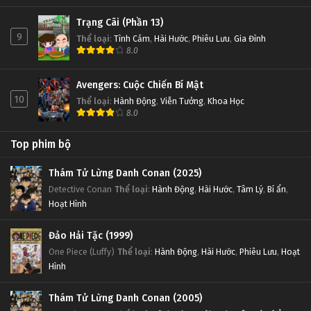
Trạng Cãi (Phần 13)
9
Thể loại
:
Tình Cảm
,
Hài Hước
,
Phiêu Lưu
,
Gia Đình
8.0
Avengers: Cuộc Chiến Bí Mật
10
Thể loại
:
Hành Động
,
Viễn Tưởng
,
Khoa Học
8.0
Top phim bộ
Thám Tử Lừng Danh Conan (2025)
Detective Conan
Thể loại
:
Hành Động
,
Hài Hước
,
Tâm Lý
,
Bí ẩn
,
Hoạt Hình
Đảo Hải Tặc (1999)
One Piece (Luffy)
Thể loại
:
Hành Động
,
Hài Hước
,
Phiêu Lưu
,
Hoạt
Hình
Thám Tử Lừng Danh Conan (2005)