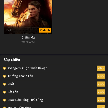
Full
Vietsub
Chiến Mã
War Horse
Sắp chiếu
Avengers: Cuộc Chiến Bí Mật
2026
Trưởng Thành Lên
2025
Vuốt
2025
Cắt Cân
2025
Cuộc Đấu Súng Cuối Cùng
2025
Máu & Thần Thoại
2025