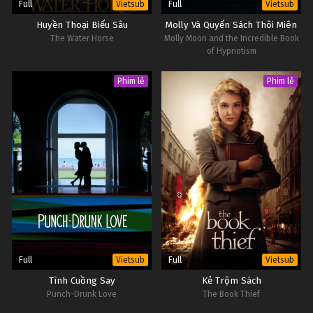
Full
Full
Vietsub
Vietsub
Huyền Thoại Biểu Sâu
Molly Và Quyển Sách Thôi Miên
The Water Horse
Molly Moon and the Incredible Book
of Hypnotism
Phim lẻ
Phim lẻ
Full
Full
Vietsub
Vietsub
Tình Cuồng Say
Kẻ Trộm Sách
Punch-Drunk Love
The Book Thief