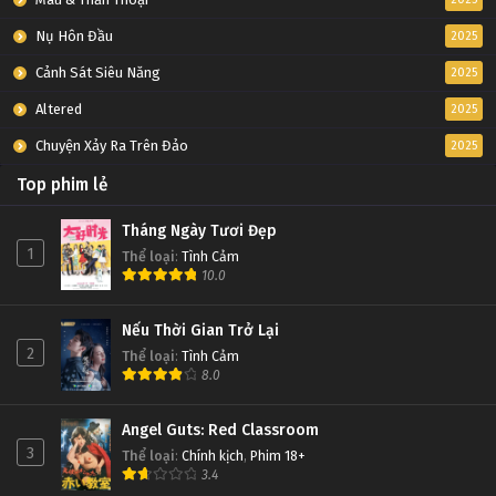
Nụ Hôn Đầu
2025
Cảnh Sát Siêu Năng
2025
Altered
2025
Chuyện Xảy Ra Trên Đảo
2025
Top phim lẻ
Tháng Ngày Tươi Đẹp
1
Thể loại
:
Tình Cảm
10.0
Nếu Thời Gian Trở Lại
2
Thể loại
:
Tình Cảm
8.0
Angel Guts: Red Classroom
3
Thể loại
:
Chính kịch
,
Phim 18+
3.4