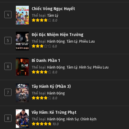
Chiếc Vòng Ngọc Huyết
4
Thể loại
:
Tâm Lý
8.0
Đội Đặc Nhiệm Hiện Trường
5
Thể loại
:
Hành Động
,
Tâm Lý
,
Phiêu Lưu
6.0
Bí Danh: Phần 1
6
Thể loại
:
Hành Động
,
Tâm Lý
,
Hình Sự
,
Phiêu Lưu
8.0
Tây Hành Kỷ (Phần 3)
7
Thể loại
:
Hành Động
8.0
Vây Hãm: Kẻ Trừng Phạt
8
Thể loại
:
Hành Động
,
Hình Sự
,
Chính kịch
10.0