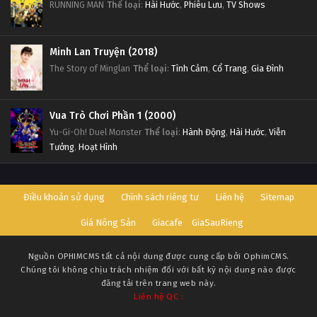
RUNNING MAN
Thể loại
:
Hài Hước
,
Phiêu Lưu
,
TV Shows
Minh Lan Truyện (2018)
The Story of Minglan
Thể loại
:
Tình Cảm
,
Cổ Trang
,
Gia Đình
Vua Trò Chơi Phần 1 (2000)
Yu-Gi-Oh! Duel Monster
Thể loại
:
Hành Động
,
Hài Hước
,
Viễn
Tưởng
,
Hoạt Hình
Điều khoản sử dụng
Chính sách riêng tư
Liên hệ
Sitemap
Giá Nông Sản
Giacafe
GiaSauRieng
Nguồn
OPHIMCMS
tất cả nội dung được cung cấp bởi OphimCMS.
Chúng tôi không chịu trách nhiệm đối với bất kỳ nội dung nào được
đăng tải trên trang web này.
Liên hệ QC :