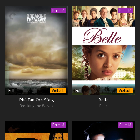
Phim lẻ
Phim lẻ
Full
Full
Vietsub
Vietsub
Phá Tan Con Sóng
Belle
Breaking the Waves
Belle
Phim lẻ
Phim lẻ