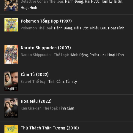
Detective Conan
Thể loại
:
Hành Động
,
Hài Hước
,
Tâm Lý
,
Bí ẩn
,
Hoạt Hình
Pokemon Tổng Hợp (1997)
Pokemon
Thể loại
:
Hành Động
,
Hài Hước
,
Phiêu Lưu
,
Hoạt Hình
Naruto Shippuden (2007)
Naruto Shippuuden
Thể loại
:
Hành Động
,
Phiêu Lưu
,
Hoạt Hình
Cầm Tù (2022)
Esaret
Thể loại
:
Tình Cảm
,
Tâm Lý
Hoa Máu (2022)
Kan Cicekleri
Thể loại
:
Tình Cảm
Thử Thách Thần Tượng (2010)