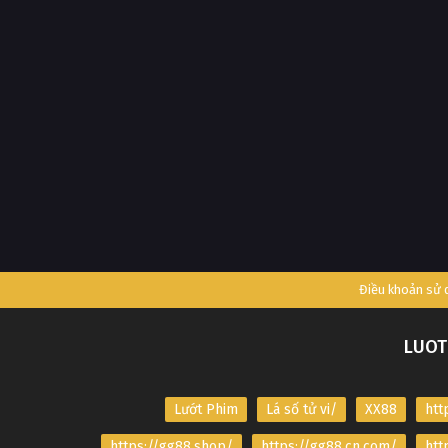
Điều khoản sử
LUOT
Lướt Phim
Lá số tử vi/
XX88
htt
https://gg88.shop/
https://gg88.cn.com/
htt