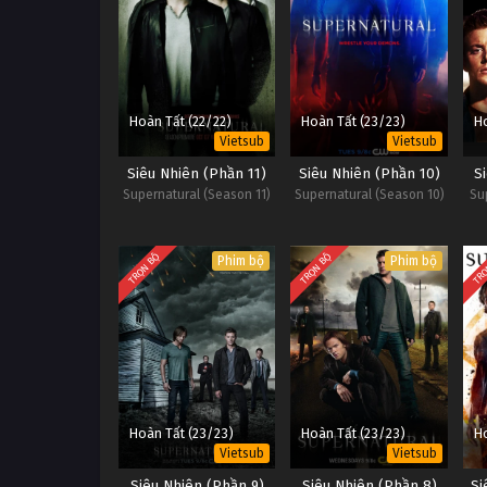
Hoàn Tất (22/22)
Hoàn Tất (23/23)
Ho
Vietsub
Vietsub
Siêu Nhiên (Phần 11)
Siêu Nhiên (Phần 10)
S
Supernatural (Season 11)
Supernatural (Season 10)
Su
TRỌN BỘ
TRỌN BỘ
TRỌ
Phim bộ
Phim bộ
Hoàn Tất (23/23)
Hoàn Tất (23/23)
Ho
Vietsub
Vietsub
Siêu Nhiên (Phần 9)
Siêu Nhiên (Phần 8)
Si