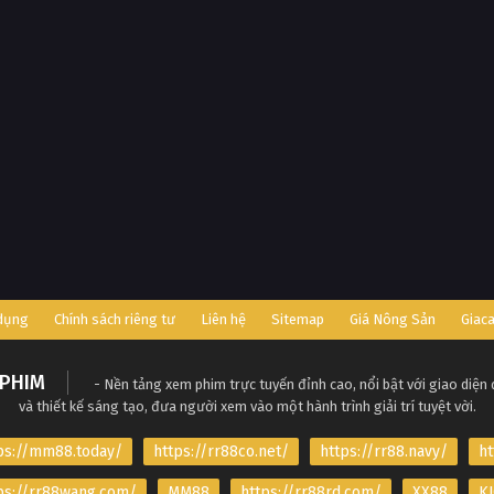
 dụng
Chính sách riêng tư
Liên hệ
Sitemap
Giá Nông Sản
Giac
PHIM
- Nền tảng xem phim trực tuyến đỉnh cao, nổi bật với giao diện
và thiết kế sáng tạo, đưa người xem vào một hành trình giải trí tuyệt vời.
ps://mm88.today/
https://rr88co.net/
https://rr88.navy/
ht
ps://rr88wang.com/
MM88
https://rr88rd.com/
XX88
KJ