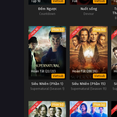
Tập 10
Full
Fu
Vietsub
Vietsub
Đếm Ngược
Nuốt sống
T
Th
Countdown
Devour
B
TRỌN BỘ
TRỌN BỘ
TRỌ
Phim bộ
Phim bộ
Hoàn Tất (22/22)
Hoàn Tất (20/20)
Ho
Vietsub
Vietsub
Siêu Nhiên (Phần 1)
Siêu Nhiên (Phần 15)
S
Supernatural (Season 1)
Supernatural (Season 15)
Su
TRỌN BỘ
TRỌN BỘ
TRỌ
Phim bộ
Phim bộ