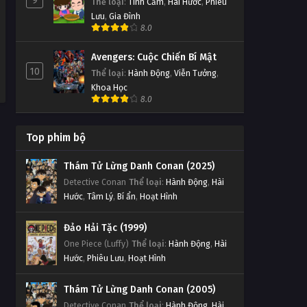
9
Thể loại
:
Tình Cảm
,
Hài Hước
,
Phiêu
Lưu
,
Gia Đình
8.0
Avengers: Cuộc Chiến Bí Mật
10
Thể loại
:
Hành Động
,
Viễn Tưởng
,
Khoa Học
8.0
Top phim bộ
Thám Tử Lừng Danh Conan (2025)
Detective Conan
Thể loại
:
Hành Động
,
Hài
Hước
,
Tâm Lý
,
Bí ẩn
,
Hoạt Hình
Đảo Hải Tặc (1999)
One Piece (Luffy)
Thể loại
:
Hành Động
,
Hài
Hước
,
Phiêu Lưu
,
Hoạt Hình
Thám Tử Lừng Danh Conan (2005)
Detective Conan
Thể loại
:
Hành Động
,
Hài