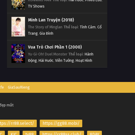
TV Shows
Minh Lan Truyện (2018)
The Story of Minglan
Thể loại
:
Tình Cảm
,
Cổ
Trang
,
Gia Đình
Vua Trò Chơi Phần 1 (2000)
Yu-Gi-Oh! Duel Monster
Thể loại
:
Hành
Động
,
Hài Hước
,
Viễn Tưởng
,
Hoạt Hình
afe
GiaSauRieng
 đẹp mắt
tps://rr88.select/
https://gg88.mobi/
C
KJC
tv88
https://rr88ss.club/
8DAY