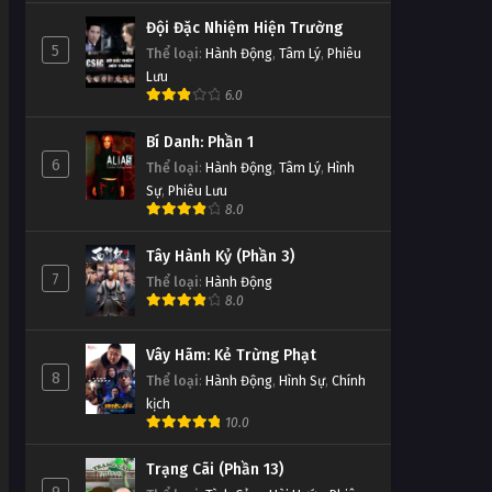
Đội Đặc Nhiệm Hiện Trường
5
Thể loại
:
Hành Động
,
Tâm Lý
,
Phiêu
Lưu
6.0
Bí Danh: Phần 1
6
Thể loại
:
Hành Động
,
Tâm Lý
,
Hình
Sự
,
Phiêu Lưu
8.0
Tây Hành Kỷ (Phần 3)
7
Thể loại
:
Hành Động
8.0
Vây Hãm: Kẻ Trừng Phạt
8
Thể loại
:
Hành Động
,
Hình Sự
,
Chính
kịch
10.0
Trạng Cãi (Phần 13)