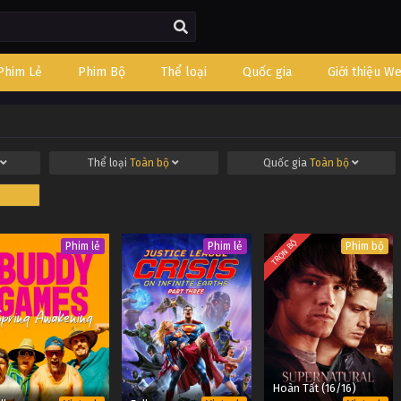
Phim Lẻ
Phim Bộ
Thể loại
Quốc gia
Giới thiệu W
Thể loại
Toàn bộ
Quốc gia
Toàn bộ
TRỌN BỘ
Phim lẻ
Phim lẻ
Phim bộ
Hoàn Tất (16/16)