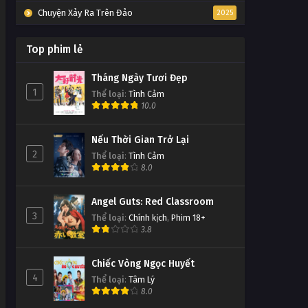
Chuyện Xảy Ra Trên Đảo
2025
Top phim lẻ
Tháng Ngày Tươi Đẹp
1
Thể loại
:
Tình Cảm
10.0
Nếu Thời Gian Trở Lại
2
Thể loại
:
Tình Cảm
8.0
Angel Guts: Red Classroom
3
Thể loại
:
Chính kịch
,
Phim 18+
3.8
Chiếc Vòng Ngọc Huyết
4
Thể loại
:
Tâm Lý
8.0