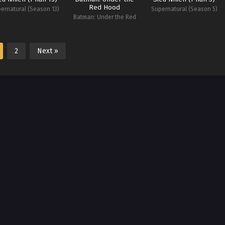
Red Hood
ernatural (Season 13)
Supernatural (Season 5)
Batman: Under the Red
Hood
2
Next »