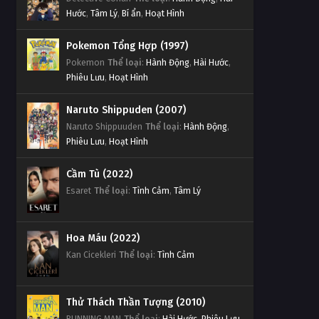
Hước
,
Tâm Lý
,
Bí ẩn
,
Hoạt Hình
Pokemon Tổng Hợp (1997)
Pokemon
Thể loại
:
Hành Động
,
Hài Hước
,
Phiêu Lưu
,
Hoạt Hình
Naruto Shippuden (2007)
Naruto Shippuuden
Thể loại
:
Hành Động
,
Phiêu Lưu
,
Hoạt Hình
Cầm Tù (2022)
Esaret
Thể loại
:
Tình Cảm
,
Tâm Lý
Hoa Máu (2022)
Kan Cicekleri
Thể loại
:
Tình Cảm
Thử Thách Thần Tượng (2010)
RUNNING MAN
Thể loại
:
Hài Hước
,
Phiêu Lưu
,