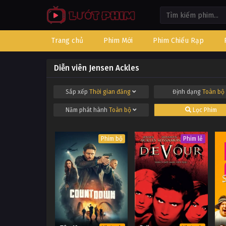
Trang chủ
Phim Mới
Phim Chiếu Rạp
Diễn viên Jensen Ackles
Sắp xếp
Thời gian đăng
Định dạng
Toàn bộ
Năm phát hành
Toàn bộ
Lọc Phim
Phim bộ
Phim lẻ