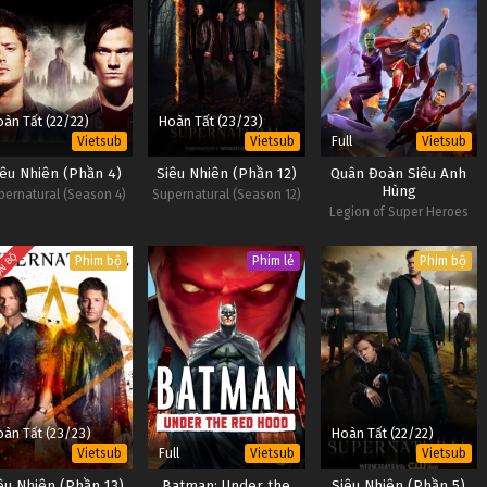
àn Tất (22/22)
Hoàn Tất (23/23)
Full
Vietsub
Vietsub
Vietsub
iêu Nhiên (Phần 4)
Siêu Nhiên (Phần 12)
Quân Đoàn Siêu Anh
Hùng
pernatural (Season 4)
Supernatural (Season 12)
Legion of Super Heroes
N BỘ
Phim bộ
Phim lẻ
Phim bộ
àn Tất (23/23)
Hoàn Tất (22/22)
Full
Vietsub
Vietsub
Vietsub
êu Nhiên (Phần 13)
Batman: Under the
Siêu Nhiên (Phần 5)