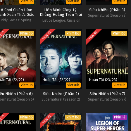
ll
Full
Vietsub
Vietsub
Vietsub
rò Chơi Chiến Hữu:
Liên Minh Công Lý:
Siêu Nhiên (Phần 3)
anh Xuân Thức Giấc
Khủng Hoảng Trên Trái
Supernatural (Season 3)
Đất Vô Tận Phần Ba
uddy Games: Spring
Justice League: Crisis on
Awakening
Infinite Earths Part Three
N BỘ
TRỌN BỘ
TRỌN BỘ
Phim bộ
Phim bộ
Phim bộ
àn Tất (22/22)
Hoàn Tất (22/22)
Hoàn Tất (23/23)
Vietsub
Vietsub
Vietsub
iêu Nhiên (Phần 6)
Siêu Nhiên (Phần 2)
Siêu Nhiên (Phần 7)
pernatural (Season 6)
Supernatural (Season 2)
Supernatural (Season 7)
N BỘ
TRỌN BỘ
Phim bộ
Phim bộ
Phim lẻ