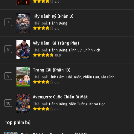
8.0
Tây Hành Kỷ (Phần 3)
7
Thể loại
:
Hành Động
8.0
Vây Hãm: Kẻ Trừng Phạt
8
Thể loại
:
Hành Động
,
Hình Sự
,
Chính kịch
10.0
Trạng Cãi (Phần 13)
9
Thể loại
:
Tình Cảm
,
Hài Hước
,
Phiêu Lưu
,
Gia Đình
8.0
Avengers: Cuộc Chiến Bí Mật
10
Thể loại
:
Hành Động
,
Viễn Tưởng
,
Khoa Học
8.0
Top phim bộ