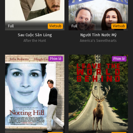
Full
Full
Vietsub
Vietsub
Sau Cuộc Săn Lùng
Người Tình Nước Mỹ
After the Hunt
America's Sweethearts
Phim lẻ
Phim lẻ