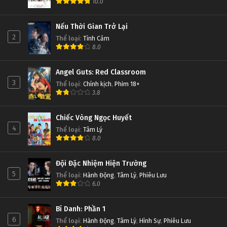
10.0
Nếu Thời Gian Trở Lại
2
Thể loại
:
Tình Cảm
8.0
Angel Guts: Red Classroom
3
Thể loại
:
Chính kịch
,
Phim 18+
3.8
Chiếc Vòng Ngọc Huyết
4
Thể loại
:
Tâm Lý
8.0
Đội Đặc Nhiệm Hiện Trường
5
Thể loại
:
Hành Động
,
Tâm Lý
,
Phiêu Lưu
6.0
Bí Danh: Phần 1
6
Thể loại
:
Hành Động
,
Tâm Lý
,
Hình Sự
,
Phiêu Lưu