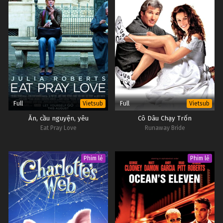
Full
Full
Vietsub
Vietsub
Ăn, cầu nguyện, yêu
Cô Dâu Chạy Trốn
Eat Pray Love
Runaway Bride
Phim lẻ
Phim lẻ