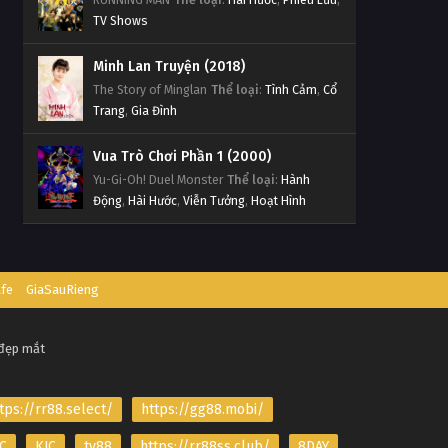
TV Shows
Minh Lan Truyện (2018)
The Story of Minglan
Thể loại
:
Tình Cảm
,
Cổ
Trang
,
Gia Đình
Vua Trò Chơi Phần 1 (2000)
Yu-Gi-Oh! Duel Monster
Thể loại
:
Hành
Động
,
Hài Hước
,
Viễn Tưởng
,
Hoạt Hình
afe
GiaSauRieng
 đẹp mắt
tps://rr88.select/
https://gg88.mobi/
C
KJC
tv88
https://rr88ss.club/
8DAY