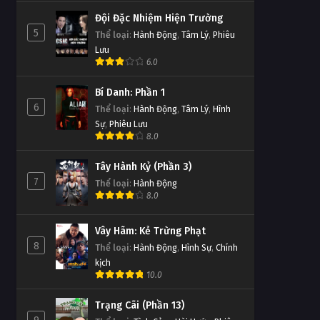
Đội Đặc Nhiệm Hiện Trường
5
Thể loại
:
Hành Động
,
Tâm Lý
,
Phiêu
Lưu
6.0
Bí Danh: Phần 1
6
Thể loại
:
Hành Động
,
Tâm Lý
,
Hình
Sự
,
Phiêu Lưu
8.0
Tây Hành Kỷ (Phần 3)
7
Thể loại
:
Hành Động
8.0
Vây Hãm: Kẻ Trừng Phạt
8
Thể loại
:
Hành Động
,
Hình Sự
,
Chính
kịch
10.0
Trạng Cãi (Phần 13)