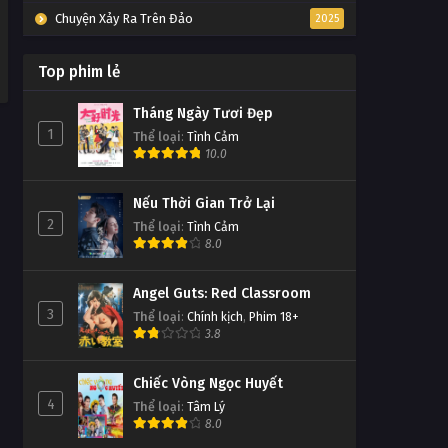
Chuyện Xảy Ra Trên Đảo
2025
Top phim lẻ
Tháng Ngày Tươi Đẹp
1
Thể loại
:
Tình Cảm
10.0
Nếu Thời Gian Trở Lại
2
Thể loại
:
Tình Cảm
8.0
Angel Guts: Red Classroom
3
Thể loại
:
Chính kịch
,
Phim 18+
3.8
Chiếc Vòng Ngọc Huyết
4
Thể loại
:
Tâm Lý
8.0