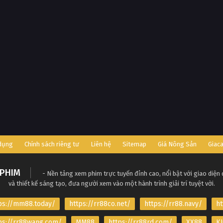
 dụng
Chính sách riêng tư
Liên hệ
Sitemap
Giá Nông Sản
Giac
PHIM
- Nền tảng xem phim trực tuyến đỉnh cao, nổi bật với giao diện
và thiết kế sáng tạo, đưa người xem vào một hành trình giải trí tuyệt vời.
ps://mm88.today/
https://rr88co.net/
https://rr88.navy/
ht
ps://rr88wang.com/
MM88
https://rr88rd.com/
XX88
KJ