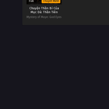
Full
Thuyết Minh
Chuyện Thần Bí Của
Mục Dã: Thần Tiên
Nhãn
Mystery of Muye: God Eyes