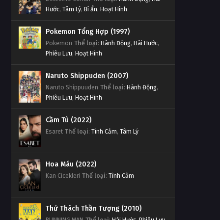
Hước
,
Tâm Lý
,
Bí ẩn
,
Hoạt Hình
Pokemon Tổng Hợp (1997)
Pokemon
Thể loại
:
Hành Động
,
Hài Hước
,
Phiêu Lưu
,
Hoạt Hình
Naruto Shippuden (2007)
Naruto Shippuuden
Thể loại
:
Hành Động
,
Phiêu Lưu
,
Hoạt Hình
Cầm Tù (2022)
Esaret
Thể loại
:
Tình Cảm
,
Tâm Lý
Hoa Máu (2022)
Kan Cicekleri
Thể loại
:
Tình Cảm
Thử Thách Thần Tượng (2010)
RUNNING MAN
Thể loại
:
Hài Hước
,
Phiêu Lưu
,