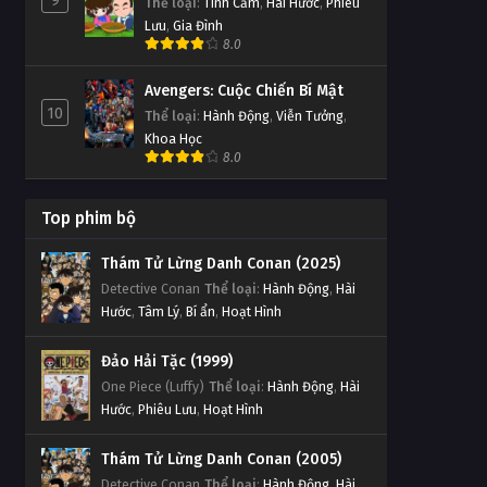
9
Thể loại
:
Tình Cảm
,
Hài Hước
,
Phiêu
Lưu
,
Gia Đình
8.0
Avengers: Cuộc Chiến Bí Mật
10
Thể loại
:
Hành Động
,
Viễn Tưởng
,
Khoa Học
8.0
Top phim bộ
Thám Tử Lừng Danh Conan (2025)
Detective Conan
Thể loại
:
Hành Động
,
Hài
Hước
,
Tâm Lý
,
Bí ẩn
,
Hoạt Hình
Đảo Hải Tặc (1999)
One Piece (Luffy)
Thể loại
:
Hành Động
,
Hài
Hước
,
Phiêu Lưu
,
Hoạt Hình
Thám Tử Lừng Danh Conan (2005)
Detective Conan
Thể loại
:
Hành Động
,
Hài