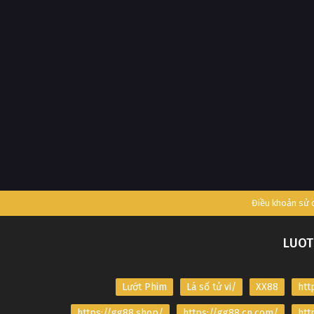
Điều khoản sử
LUOT
Lướt Phim
Lá số tử vi/
XX88
htt
https://gg88.shop/
https://gg88.cn.com/
htt