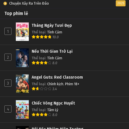
Chuyện Xảy Ra Trên Đảo
2025
Top phim lẻ
Tháng Ngày Tươi Đẹp
1
Thể loại
:
Tình Cảm
10.0
Nếu Thời Gian Trở Lại
2
Thể loại
:
Tình Cảm
8.0
Angel Guts: Red Classroom
3
Thể loại
:
Chính kịch
,
Phim 18+
3.4
Chiếc Vòng Ngọc Huyết
4
Thể loại
:
Tâm Lý
8.0