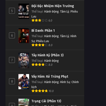
Đội Đặc Nhiệm Hiện Trường
5
Thể loại
:
Hành Động
,
Tâm Lý
,
Phiêu
Lưu
6.0
Bí Danh: Phần 1
6
Thể loại
:
Hành Động
,
Tâm Lý
,
Hình
Sự
,
Phiêu Lưu
8.0
Tây Hành Kỷ (Phần 3)
7
Thể loại
:
Hành Động
8.0
Vây Hãm: Kẻ Trừng Phạt
8
Thể loại
:
Hành Động
,
Hình Sự
,
Chính
kịch
10.0
Trạng Cãi (Phần 13)