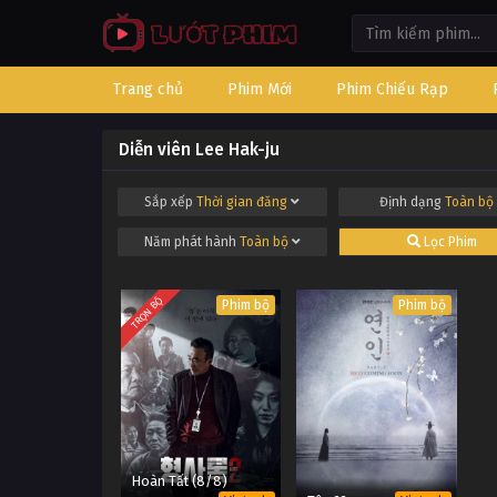
Trang chủ
Phim Mới
Phim Chiếu Rạp
Diễn viên Lee Hak-ju
Sắp xếp
Thời gian đăng
Định dạng
Toàn bộ
Năm phát hành
Toàn bộ
Lọc Phim
TRỌN BỘ
Phim bộ
Phim bộ
Hoàn Tất (8/8)