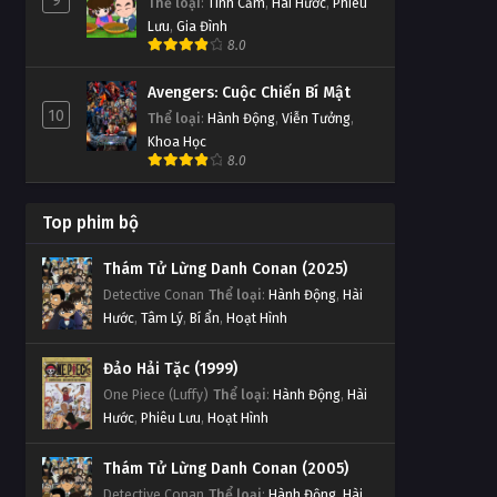
9
Thể loại
:
Tình Cảm
,
Hài Hước
,
Phiêu
Lưu
,
Gia Đình
8.0
Avengers: Cuộc Chiến Bí Mật
10
Thể loại
:
Hành Động
,
Viễn Tưởng
,
Khoa Học
8.0
Top phim bộ
Thám Tử Lừng Danh Conan (2025)
Detective Conan
Thể loại
:
Hành Động
,
Hài
Hước
,
Tâm Lý
,
Bí ẩn
,
Hoạt Hình
Đảo Hải Tặc (1999)
One Piece (Luffy)
Thể loại
:
Hành Động
,
Hài
Hước
,
Phiêu Lưu
,
Hoạt Hình
Thám Tử Lừng Danh Conan (2005)
Detective Conan
Thể loại
:
Hành Động
,
Hài