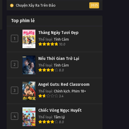
Chuyện Xảy Ra Trên Đảo
2025
Top phim lẻ
Tháng Ngày Tươi Đẹp
1
Thể loại
:
Tình Cảm
10.0
Nếu Thời Gian Trở Lại
2
Thể loại
:
Tình Cảm
8.0
Angel Guts: Red Classroom
3
Thể loại
:
Chính kịch
,
Phim 18+
3.4
Chiếc Vòng Ngọc Huyết
4
Thể loại
:
Tâm Lý
8.0