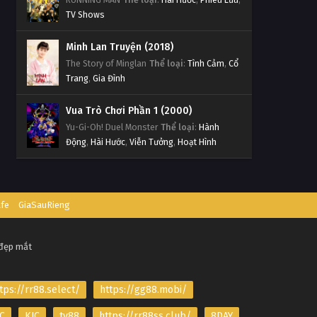
TV Shows
Minh Lan Truyện (2018)
The Story of Minglan
Thể loại
:
Tình Cảm
,
Cổ
Trang
,
Gia Đình
Vua Trò Chơi Phần 1 (2000)
Yu-Gi-Oh! Duel Monster
Thể loại
:
Hành
Động
,
Hài Hước
,
Viễn Tưởng
,
Hoạt Hình
afe
GiaSauRieng
 đẹp mắt
tps://rr88.select/
https://gg88.mobi/
C
KJC
tv88
https://rr88ss.club/
8DAY