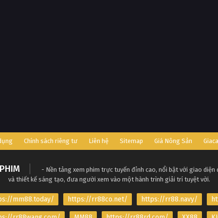
 dụng
Chính sách riêng tư
Liên hệ
Sitemap
Giá Nông Sản
Giac
PHIM
- Nền tảng xem phim trực tuyến đỉnh cao, nổi bật với giao diện
và thiết kế sáng tạo, đưa người xem vào một hành trình giải trí tuyệt vời.
ps://mm88.today/
https://rr88co.net/
https://rr88.navy/
ht
ps://rr88wang.com/
MM88
https://rr88rd.com/
XX88
KJ