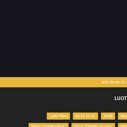
Điều khoản sử
LUOT
Lướt Phim
Lá số tử vi/
XX88
htt
https://gg88.shop/
https://gg88.cn.com/
htt