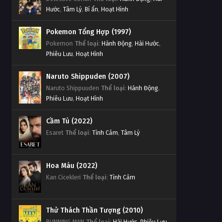
Hước
,
Tâm Lý
,
Bí ẩn
,
Hoạt Hình
Pokemon Tổng Hợp (1997)
Pokemon
Thể loại
:
Hành Động
,
Hài Hước
,
Phiêu Lưu
,
Hoạt Hình
Naruto Shippuden (2007)
Naruto Shippuuden
Thể loại
:
Hành Động
,
Phiêu Lưu
,
Hoạt Hình
Cầm Tù (2022)
Esaret
Thể loại
:
Tình Cảm
,
Tâm Lý
Hoa Máu (2022)
Kan Cicekleri
Thể loại
:
Tình Cảm
Thử Thách Thần Tượng (2010)
RUNNING MAN
Thể loại
:
Hài Hước
,
Phiêu Lưu
,