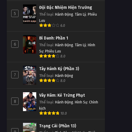
Đội Đặc Nhiệm Hiện Trường
5
Thể loại
:
Hành Động
,
Tâm Lý
,
Phiêu
Lưu
6.0
Bí Danh: Phần 1
6
Thể loại
:
Hành Động
,
Tâm Lý
,
Hình
Sự
,
Phiêu Lưu
8.0
Tây Hành Kỷ (Phần 3)
7
Thể loại
:
Hành Động
8.0
Vây Hãm: Kẻ Trừng Phạt
8
Thể loại
:
Hành Động
,
Hình Sự
,
Chính
kịch
10.0
Trạng Cãi (Phần 13)