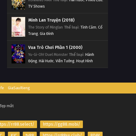
TV Shows
Minh Lan Truyện (2018)
The Story of Minglan
Thể loại
:
Tình Cảm
,
Cổ
Trang
,
Gia Đình
Vua Trò Chơi Phần 1 (2000)
Yu-Gi-Oh! Duel Monster
Thể loại
:
Hành
Động
,
Hài Hước
,
Viễn Tưởng
,
Hoạt Hình
afe
GiaSauRieng
 đẹp mắt
tps://rr88.select/
https://gg88.mobi/
C
KJC
tv88
https://rr88ss.club/
8DAY