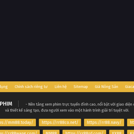
 dụng
Chính sách riêng tư
Liên hệ
Sitemap
Giá Nông Sản
Giac
PHIM
- Nền tảng xem phim trực tuyến đỉnh cao, nổi bật với giao diện
và thiết kế sáng tạo, đưa người xem vào một hành trình giải trí tuyệt vời.
ps://mm88.today/
https://rr88co.net/
https://rr88.navy/
ht
ps://rr88wang.com/
MM88
https://rr88rd.com/
XX88
KJ