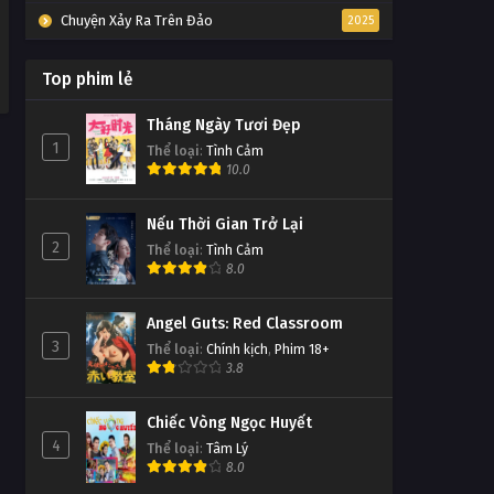
Chuyện Xảy Ra Trên Đảo
2025
Top phim lẻ
Tháng Ngày Tươi Đẹp
1
Thể loại
:
Tình Cảm
10.0
Nếu Thời Gian Trở Lại
2
Thể loại
:
Tình Cảm
8.0
Angel Guts: Red Classroom
3
Thể loại
:
Chính kịch
,
Phim 18+
3.8
Chiếc Vòng Ngọc Huyết
4
Thể loại
:
Tâm Lý
8.0