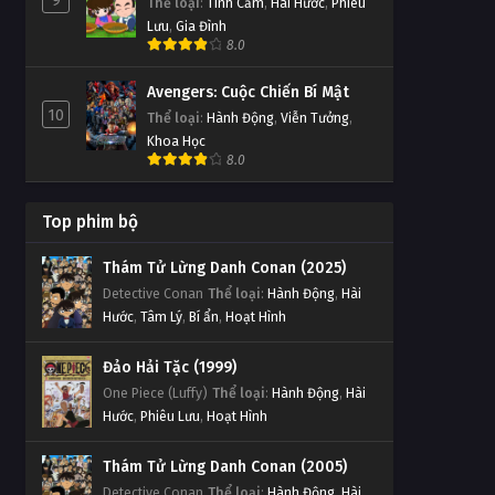
9
Thể loại
:
Tình Cảm
,
Hài Hước
,
Phiêu
Lưu
,
Gia Đình
8.0
Avengers: Cuộc Chiến Bí Mật
10
Thể loại
:
Hành Động
,
Viễn Tưởng
,
Khoa Học
8.0
Top phim bộ
Thám Tử Lừng Danh Conan (2025)
Detective Conan
Thể loại
:
Hành Động
,
Hài
Hước
,
Tâm Lý
,
Bí ẩn
,
Hoạt Hình
Đảo Hải Tặc (1999)
One Piece (Luffy)
Thể loại
:
Hành Động
,
Hài
Hước
,
Phiêu Lưu
,
Hoạt Hình
Thám Tử Lừng Danh Conan (2005)
Detective Conan
Thể loại
:
Hành Động
,
Hài