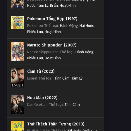
Hước
,
Tâm Lý
,
Bí ẩn
,
Hoạt Hình
Pokemon Tổng Hợp (1997)
Pokemon
Thể loại
:
Hành Động
,
Hài Hước
,
Phiêu Lưu
,
Hoạt Hình
Naruto Shippuden (2007)
Naruto Shippuuden
Thể loại
:
Hành Động
,
Phiêu Lưu
,
Hoạt Hình
Cầm Tù (2022)
Esaret
Thể loại
:
Tình Cảm
,
Tâm Lý
Hoa Máu (2022)
Kan Cicekleri
Thể loại
:
Tình Cảm
Thử Thách Thần Tượng (2010)
RUNNING MAN
Thể loại
:
Hài Hước
,
Phiêu Lưu
,