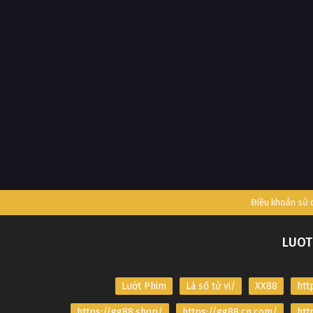
Điều khoản sử
LUOT
Lướt Phim
Lá số tử vi/
XX88
htt
https://gg88.shop/
https://gg88.cn.com/
htt