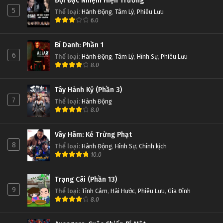
Đội Đặc Nhiệm Hiện Trường
5
Thể loại
:
Hành Động
,
Tâm Lý
,
Phiêu Lưu
6.0
Bí Danh: Phần 1
6
Thể loại
:
Hành Động
,
Tâm Lý
,
Hình Sự
,
Phiêu Lưu
8.0
Tây Hành Kỷ (Phần 3)
7
Thể loại
:
Hành Động
8.0
Vây Hãm: Kẻ Trừng Phạt
8
Thể loại
:
Hành Động
,
Hình Sự
,
Chính kịch
10.0
Trạng Cãi (Phần 13)
9
Thể loại
:
Tình Cảm
,
Hài Hước
,
Phiêu Lưu
,
Gia Đình
8.0