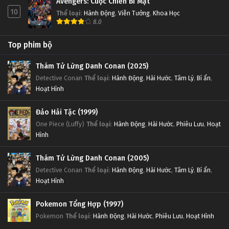
Avengers: Cuộc Chiến Bí Mật
10
Thể loại
:
Hành Động
,
Viễn Tưởng
,
Khoa Học
8.0
Top phim bộ
Thám Tử Lừng Danh Conan (2025)
Detective Conan
Thể loại
:
Hành Động
,
Hài Hước
,
Tâm Lý
,
Bí ẩn
,
Hoạt Hình
Đảo Hải Tặc (1999)
One Piece (Luffy)
Thể loại
:
Hành Động
,
Hài Hước
,
Phiêu Lưu
,
Hoạt
Hình
Thám Tử Lừng Danh Conan (2005)
Detective Conan
Thể loại
:
Hành Động
,
Hài Hước
,
Tâm Lý
,
Bí ẩn
,
Hoạt Hình
Pokemon Tổng Hợp (1997)
Pokemon
Thể loại
:
Hành Động
,
Hài Hước
,
Phiêu Lưu
,
Hoạt Hình