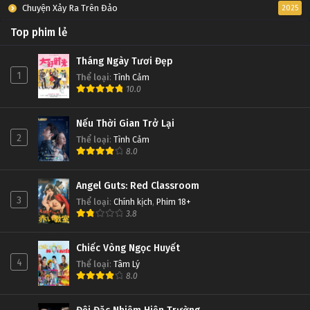
Chuyện Xảy Ra Trên Đảo
2025
Top phim lẻ
Tháng Ngày Tươi Đẹp
1
Thể loại
:
Tình Cảm
10.0
Nếu Thời Gian Trở Lại
2
Thể loại
:
Tình Cảm
8.0
Angel Guts: Red Classroom
3
Thể loại
:
Chính kịch
,
Phim 18+
3.8
Chiếc Vòng Ngọc Huyết
4
Thể loại
:
Tâm Lý
8.0