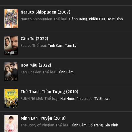
Naruto Shippuden (2007)
Naruto Shippuuden
Thể loại
:
Hành Động
,
Phiêu Lưu
,
Hoạt Hình
Cầm Tù (2022)
Esaret
Thể loại
:
Tình Cảm
,
Tâm Lý
Hoa Máu (2022)
Kan Cicekleri
Thể loại
:
Tình Cảm
Thử Thách Thần Tượng (2010)
RUNNING MAN
Thể loại
:
Hài Hước
,
Phiêu Lưu
,
TV Shows
Minh Lan Truyện (2018)
The Story of Minglan
Thể loại
:
Tình Cảm
,
Cổ Trang
,
Gia Đình