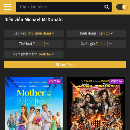
Diễn viên Michael McDonald
Sắp xếp
Thời gian đăng
Định dạng
Toàn bộ
Thể loại
Toàn bộ
Quốc gia
Toàn bộ
Năm phát hành
Toàn bộ
Lọc Phim
Phim lẻ
Phim lẻ