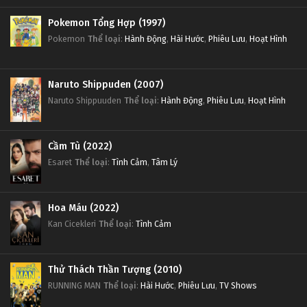
Pokemon Tổng Hợp (1997)
Pokemon
Thể loại
:
Hành Động
,
Hài Hước
,
Phiêu Lưu
,
Hoạt Hình
Naruto Shippuden (2007)
Naruto Shippuuden
Thể loại
:
Hành Động
,
Phiêu Lưu
,
Hoạt Hình
Cầm Tù (2022)
Esaret
Thể loại
:
Tình Cảm
,
Tâm Lý
Hoa Máu (2022)
Kan Cicekleri
Thể loại
:
Tình Cảm
Thử Thách Thần Tượng (2010)
RUNNING MAN
Thể loại
:
Hài Hước
,
Phiêu Lưu
,
TV Shows