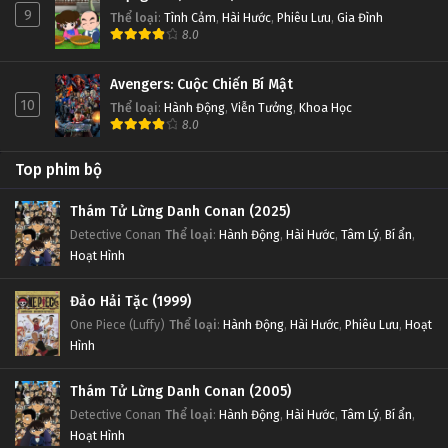
9
Thể loại
:
Tình Cảm
,
Hài Hước
,
Phiêu Lưu
,
Gia Đình
8.0
Avengers: Cuộc Chiến Bí Mật
10
Thể loại
:
Hành Động
,
Viễn Tưởng
,
Khoa Học
8.0
Top phim bộ
Thám Tử Lừng Danh Conan (2025)
Detective Conan
Thể loại
:
Hành Động
,
Hài Hước
,
Tâm Lý
,
Bí ẩn
,
Hoạt Hình
Đảo Hải Tặc (1999)
One Piece (Luffy)
Thể loại
:
Hành Động
,
Hài Hước
,
Phiêu Lưu
,
Hoạt
Hình
Thám Tử Lừng Danh Conan (2005)
Detective Conan
Thể loại
:
Hành Động
,
Hài Hước
,
Tâm Lý
,
Bí ẩn
,
Hoạt Hình