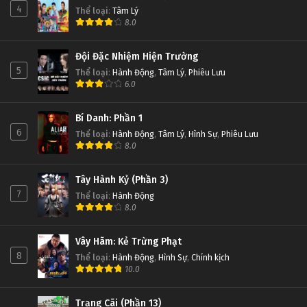
4
Thể loại
:
Tâm Lý
8.0
Đội Đặc Nhiệm Hiện Trường
5
Thể loại
:
Hành Động
,
Tâm Lý
,
Phiêu Lưu
6.0
Bí Danh: Phần 1
6
Thể loại
:
Hành Động
,
Tâm Lý
,
Hình Sự
,
Phiêu Lưu
8.0
Tây Hành Kỷ (Phần 3)
7
Thể loại
:
Hành Động
8.0
Vây Hãm: Kẻ Trừng Phạt
8
Thể loại
:
Hành Động
,
Hình Sự
,
Chính kịch
10.0
Trạng Cãi (Phần 13)