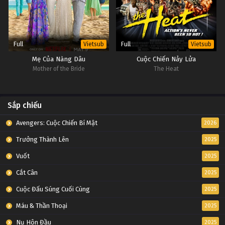
Full
Full
Vietsub
Vietsub
Mẹ Của Nàng Dâu
Cuộc Chiến Nảy Lửa
Mother of the Bride
The Heat
Sắp chiếu
Avengers: Cuộc Chiến Bí Mật
2026
Trưởng Thành Lên
2025
Vuốt
2025
Cắt Cân
2025
Cuộc Đấu Súng Cuối Cùng
2025
Máu & Thần Thoại
2025
Nụ Hôn Đầu
2025