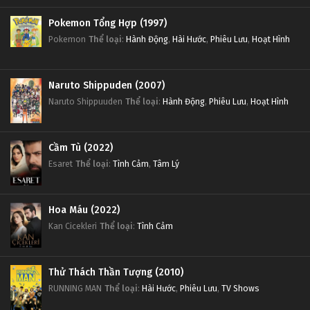
Pokemon Tổng Hợp (1997)
Pokemon
Thể loại
:
Hành Động
,
Hài Hước
,
Phiêu Lưu
,
Hoạt Hình
Naruto Shippuden (2007)
Naruto Shippuuden
Thể loại
:
Hành Động
,
Phiêu Lưu
,
Hoạt Hình
Cầm Tù (2022)
Esaret
Thể loại
:
Tình Cảm
,
Tâm Lý
Hoa Máu (2022)
Kan Cicekleri
Thể loại
:
Tình Cảm
Thử Thách Thần Tượng (2010)
RUNNING MAN
Thể loại
:
Hài Hước
,
Phiêu Lưu
,
TV Shows