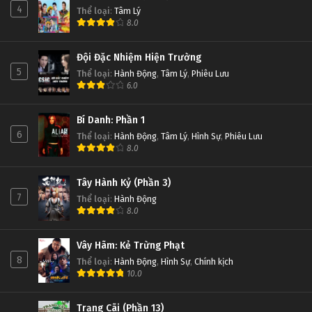
4
Thể loại
:
Tâm Lý
8.0
Đội Đặc Nhiệm Hiện Trường
5
Thể loại
:
Hành Động
,
Tâm Lý
,
Phiêu Lưu
6.0
Bí Danh: Phần 1
6
Thể loại
:
Hành Động
,
Tâm Lý
,
Hình Sự
,
Phiêu Lưu
8.0
Tây Hành Kỷ (Phần 3)
7
Thể loại
:
Hành Động
8.0
Vây Hãm: Kẻ Trừng Phạt
8
Thể loại
:
Hành Động
,
Hình Sự
,
Chính kịch
10.0
Trạng Cãi (Phần 13)