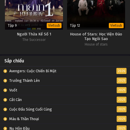
Tập 9
Tập 12
Vietsub
Vietsub
Người Thừa Kế Số 1
House of Stars: Học Viện Đào
Tạo Ngôi Sao
The Successor
House of stars
Sắp chiếu
Avengers: Cuộc Chiến Bí Mật
2026
Trưởng Thành Lên
2025
Vuốt
2025
Cắt Cân
2025
Cuộc Đấu Súng Cuối Cùng
2025
Máu & Thần Thoại
2025
Nụ Hôn Đầu
2025