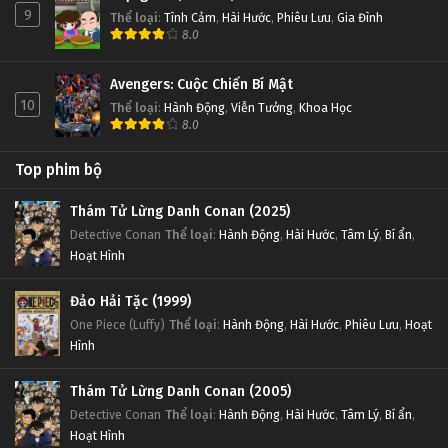
9
Thể loại
:
Tình Cảm
,
Hài Hước
,
Phiêu Lưu
,
Gia Đình
8.0
Avengers: Cuộc Chiến Bí Mật
10
Thể loại
:
Hành Động
,
Viễn Tưởng
,
Khoa Học
8.0
Top phim bộ
Thám Tử Lừng Danh Conan (2025)
Detective Conan
Thể loại
:
Hành Động
,
Hài Hước
,
Tâm Lý
,
Bí ẩn
,
Hoạt Hình
Đảo Hải Tặc (1999)
One Piece (Luffy)
Thể loại
:
Hành Động
,
Hài Hước
,
Phiêu Lưu
,
Hoạt
Hình
Thám Tử Lừng Danh Conan (2005)
Detective Conan
Thể loại
:
Hành Động
,
Hài Hước
,
Tâm Lý
,
Bí ẩn
,
Hoạt Hình