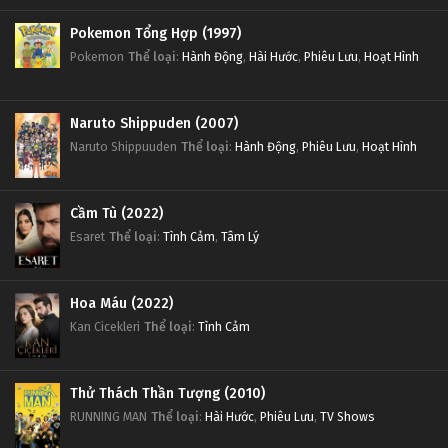
Pokemon Tổng Hợp (1997)
Pokemon
Thể loại
:
Hành Động
,
Hài Hước
,
Phiêu Lưu
,
Hoạt Hình
Naruto Shippuden (2007)
Naruto Shippuuden
Thể loại
:
Hành Động
,
Phiêu Lưu
,
Hoạt Hình
Cầm Tù (2022)
Esaret
Thể loại
:
Tình Cảm
,
Tâm Lý
Hoa Máu (2022)
Kan Cicekleri
Thể loại
:
Tình Cảm
Thử Thách Thần Tượng (2010)
RUNNING MAN
Thể loại
:
Hài Hước
,
Phiêu Lưu
,
TV Shows