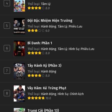
4
Thể loại
:
Tâm Lý
8.0
Đội Đặc Nhiệm Hiện Trường
5
Thể loại
:
Hành Động
,
Tâm Lý
,
Phiêu Lưu
6.0
Bí Danh: Phần 1
6
Thể loại
:
Hành Động
,
Tâm Lý
,
Hình Sự
,
Phiêu Lưu
8.0
Tây Hành Kỷ (Phần 3)
7
Thể loại
:
Hành Động
8.0
Vây Hãm: Kẻ Trừng Phạt
8
Thể loại
:
Hành Động
,
Hình Sự
,
Chính kịch
10.0
Trạng Cãi (Phần 13)