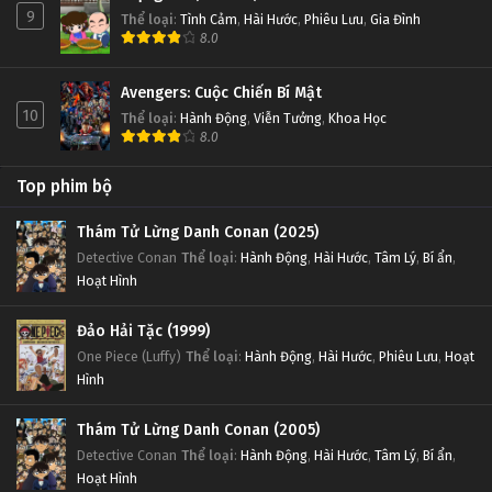
9
Thể loại
:
Tình Cảm
,
Hài Hước
,
Phiêu Lưu
,
Gia Đình
8.0
Avengers: Cuộc Chiến Bí Mật
10
Thể loại
:
Hành Động
,
Viễn Tưởng
,
Khoa Học
8.0
Top phim bộ
Thám Tử Lừng Danh Conan (2025)
Detective Conan
Thể loại
:
Hành Động
,
Hài Hước
,
Tâm Lý
,
Bí ẩn
,
Hoạt Hình
Đảo Hải Tặc (1999)
One Piece (Luffy)
Thể loại
:
Hành Động
,
Hài Hước
,
Phiêu Lưu
,
Hoạt
Hình
Thám Tử Lừng Danh Conan (2005)
Detective Conan
Thể loại
:
Hành Động
,
Hài Hước
,
Tâm Lý
,
Bí ẩn
,
Hoạt Hình