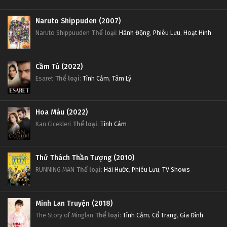
Naruto Shippuden (2007)
Naruto Shippuuden
Thể loại
:
Hành Động
,
Phiêu Lưu
,
Hoạt Hình
Cầm Tù (2022)
Esaret
Thể loại
:
Tình Cảm
,
Tâm Lý
Hoa Máu (2022)
Kan Cicekleri
Thể loại
:
Tình Cảm
Thử Thách Thần Tượng (2010)
RUNNING MAN
Thể loại
:
Hài Hước
,
Phiêu Lưu
,
TV Shows
Minh Lan Truyện (2018)
The Story of Minglan
Thể loại
:
Tình Cảm
,
Cổ Trang
,
Gia Đình