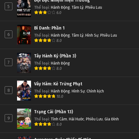
Đội Đặc Nhiệm Hiện Trường
5
Thể loại
:
Hành Động
,
Tâm Lý
,
Phiêu Lưu
6.0
Bí Danh: Phần 1
6
Thể loại
:
Hành Động
,
Tâm Lý
,
Hình Sự
,
Phiêu Lưu
8.0
Tây Hành Kỷ (Phần 3)
7
Thể loại
:
Hành Động
8.0
Vây Hãm: Kẻ Trừng Phạt
8
Thể loại
:
Hành Động
,
Hình Sự
,
Chính kịch
10.0
Trạng Cãi (Phần 13)
9
Thể loại
:
Tình Cảm
,
Hài Hước
,
Phiêu Lưu
,
Gia Đình
8.0