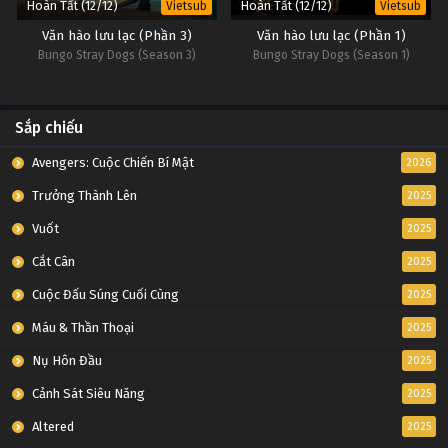
Hoàn Tất (12/12)
Hoàn Tất (12/12)
Vietsub
Vietsub
Văn hào lưu lạc (Phần 3)
Văn hào lưu lạc (Phần 1)
Bungo Stray Dogs (Season 3)
Bungo Stray Dogs (Season 1)
Sắp chiếu
Avengers: Cuộc Chiến Bí Mật
2026
Trưởng Thành Lên
2025
Vuốt
2025
Cắt Cân
2025
Cuộc Đấu Súng Cuối Cùng
2025
Máu & Thần Thoại
2025
Nụ Hôn Đầu
2025
Cảnh Sát Siêu Năng
2025
Altered
2025