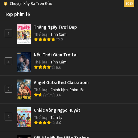
Chuyện Xảy Ra Trên Đảo
2025
Top phim lẻ
Tháng Ngày Tươi Đẹp
1
Thể loại
:
Tình Cảm
10.0
Nếu Thời Gian Trở Lại
2
Thể loại
:
Tình Cảm
8.0
Angel Guts: Red Classroom
3
Thể loại
:
Chính kịch
,
Phim 18+
3.4
Chiếc Vòng Ngọc Huyết
4
Thể loại
:
Tâm Lý
8.0