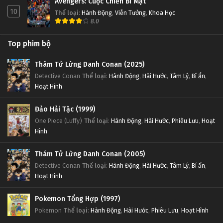
Avengers: Cuộc Chiến Bí Mật
10
Thể loại
:
Hành Động
,
Viễn Tưởng
,
Khoa Học
8.0
Top phim bộ
Thám Tử Lừng Danh Conan (2025)
Detective Conan
Thể loại
:
Hành Động
,
Hài Hước
,
Tâm Lý
,
Bí ẩn
,
Hoạt Hình
Đảo Hải Tặc (1999)
One Piece (Luffy)
Thể loại
:
Hành Động
,
Hài Hước
,
Phiêu Lưu
,
Hoạt
Hình
Thám Tử Lừng Danh Conan (2005)
Detective Conan
Thể loại
:
Hành Động
,
Hài Hước
,
Tâm Lý
,
Bí ẩn
,
Hoạt Hình
Pokemon Tổng Hợp (1997)
Pokemon
Thể loại
:
Hành Động
,
Hài Hước
,
Phiêu Lưu
,
Hoạt Hình