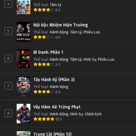
4
Thể loại
:
Tâm Lý
8.0
Đội Đặc Nhiệm Hiện Trường
5
Thể loại
:
Hành Động
,
Tâm Lý
,
Phiêu Lưu
6.0
Bí Danh: Phần 1
6
Thể loại
:
Hành Động
,
Tâm Lý
,
Hình Sự
,
Phiêu Lưu
8.0
Tây Hành Kỷ (Phần 3)
7
Thể loại
:
Hành Động
8.0
Vây Hãm: Kẻ Trừng Phạt
8
Thể loại
:
Hành Động
,
Hình Sự
,
Chính kịch
10.0
Trạng Cãi (Phần 13)