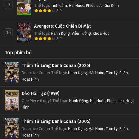
9
Thể loại
:
Tình Cảm
,
Hài Hước
,
Phiêu Lưu
,
Gia Đình
8.0
Avengers: Cuộc Chiến Bí Mật
10
Thể loại
:
Hành Động
,
Viễn Tưởng
,
Khoa Học
8.0
Top phim bộ
Thám Tử Lừng Danh Conan (2025)
Detective Conan
Thể loại
:
Hành Động
,
Hài Hước
,
Tâm Lý
,
Bí ẩn
,
Hoạt Hình
Đảo Hải Tặc (1999)
One Piece (Luffy)
Thể loại
:
Hành Động
,
Hài Hước
,
Phiêu Lưu
,
Hoạt
Hình
Thám Tử Lừng Danh Conan (2005)
Detective Conan
Thể loại
:
Hành Động
,
Hài Hước
,
Tâm Lý
,
Bí ẩn
,
Hoạt Hình