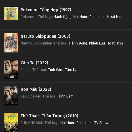
Pokemon Tổng Hợp (1997)
Pokemon
Thể loại
:
Hành Động
,
Hài Hước
,
Phiêu Lưu
,
Hoạt Hình
Naruto Shippuden (2007)
Naruto Shippuuden
Thể loại
:
Hành Động
,
Phiêu Lưu
,
Hoạt Hình
Cầm Tù (2022)
Esaret
Thể loại
:
Tình Cảm
,
Tâm Lý
Hoa Máu (2022)
Kan Cicekleri
Thể loại
:
Tình Cảm
Thử Thách Thần Tượng (2010)
RUNNING MAN
Thể loại
:
Hài Hước
,
Phiêu Lưu
,
TV Shows