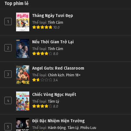
Top phim lẻ
Tháng Ngày Tươi Đẹp
1
Thể loại
:
Tình Cảm
10.0
Nếu Thời Gian Trở Lại
2
Thể loại
:
Tình Cảm
8.0
Angel Guts: Red Classroom
3
Thể loại
:
Chính kịch
,
Phim 18+
3.4
Chiếc Vòng Ngọc Huyết
4
Thể loại
:
Tâm Lý
8.0
Đội Đặc Nhiệm Hiện Trường
5
Thể loại
:
Hành Động
,
Tâm Lý
,
Phiêu Lưu