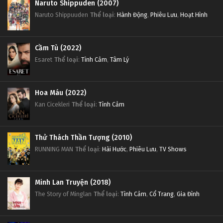
Naruto Shippuden (2007)
Naruto Shippuuden
Thể loại
:
Hành Động
,
Phiêu Lưu
,
Hoạt Hình
Cầm Tù (2022)
Esaret
Thể loại
:
Tình Cảm
,
Tâm Lý
Hoa Máu (2022)
Kan Cicekleri
Thể loại
:
Tình Cảm
Thử Thách Thần Tượng (2010)
RUNNING MAN
Thể loại
:
Hài Hước
,
Phiêu Lưu
,
TV Shows
Minh Lan Truyện (2018)
The Story of Minglan
Thể loại
:
Tình Cảm
,
Cổ Trang
,
Gia Đình