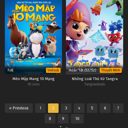
TRỌN BỘ
Full
Hoàn Tất (52/52)
Vietsub
Thuyết Minh
Mèo Mập Mang 10 Mạng
Những Loài Thú Xứ Tangra
10 Lives
Tangranimals
« Previous
1
2
3
4
5
6
7
8
9
10
...