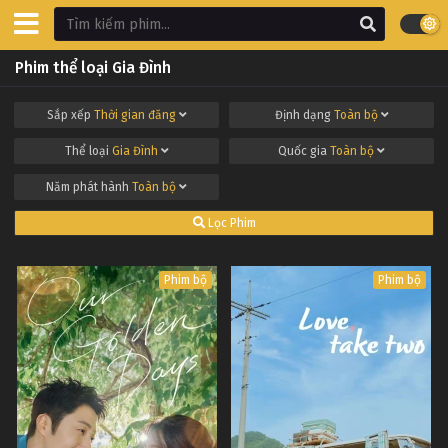
Phim thể loại Gia Đình
Sắp xếp
Thời gian đăng
Định dạng
Toàn bộ
Thể loại
Gia Đình
Quốc gia
Toàn bộ
Năm phát hành
Toàn bộ
Lọc Phim
Phim bộ
Phim bộ