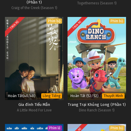
(Phần 1)
Togetherness (Season 1)
Craig of the Creek (Season 1)
Phim bộ
Phim bộ
TRỌN BỘ
TRỌN BỘ
Hoàn Tất(40/40)
Hoàn Tất (52/52)
Lồng Tiếng
Thuyết Minh
Gia đình Tiểu Mẫn
Trang Trại Khủng Long (Phần 1)
A Little Mood For Love
Dino Ranch (Season 1)
Phim lẻ
Phim bộ