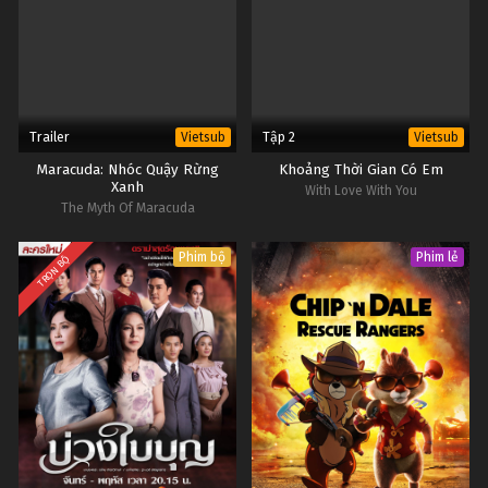
Trailer
Tập 2
Vietsub
Vietsub
Maracuda: Nhóc Quậy Rừng
Khoảng Thời Gian Có Em
Xanh
With Love With You
The Myth Of Maracuda
Phim bộ
Phim lẻ
TRỌN BỘ