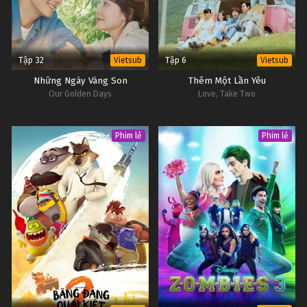
Tập 32
Tập 6
Vietsub
Vietsub
Những Ngày Vàng Son
Thêm Một Lần Yêu
Our Golden Days
Love, Take Two
Phim lẻ
Phim lẻ