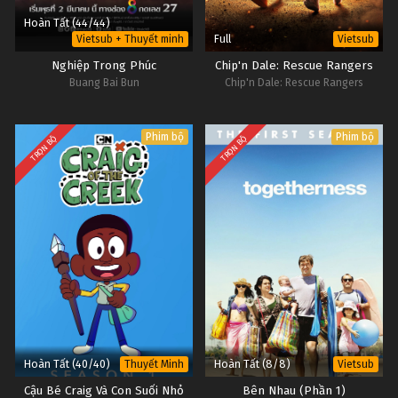
Hoàn Tất (44/44)
Full
Vietsub + Thuyết minh
Vietsub
Nghiệp Trong Phúc
Chip'n Dale: Rescue Rangers
Buang Bai Bun
Chip'n Dale: Rescue Rangers
Phim bộ
Phim bộ
TRỌN BỘ
TRỌN BỘ
Hoàn Tất (40/40)
Hoàn Tất (8/8)
Thuyết Minh
Vietsub
Cậu Bé Craig Và Con Suối Nhỏ
Bên Nhau (Phần 1)