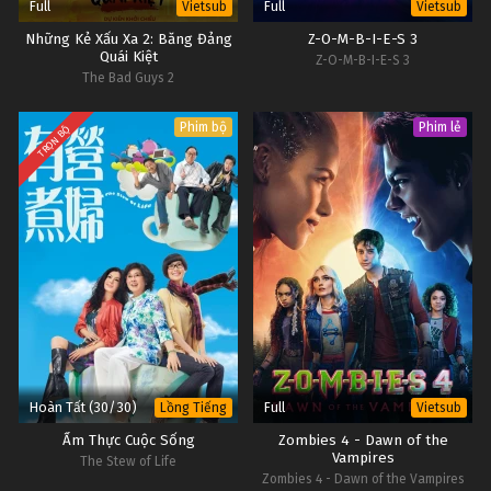
Full
Full
Vietsub
Vietsub
Những Kẻ Xấu Xa 2: Băng Đảng
Z-O-M-B-I-E-S 3
Quái Kiệt
Z-O-M-B-I-E-S 3
The Bad Guys 2
Phim bộ
Phim lẻ
TRỌN BỘ
Hoàn Tất (30/30)
Full
Lồng Tiếng
Vietsub
Ẩm Thực Cuộc Sống
Zombies 4 - Dawn of the
Vampires
The Stew of Life
Zombies 4 - Dawn of the Vampires