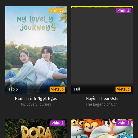
Phim bộ
Phim lẻ
Tập 6
Full
Vietsub
Vietsub
Hành Trình Ngọt Ngào
Huyền Thoại Ochi
My Lovely Journey
The Legend of Ochi
Phim lẻ
Phim lẻ