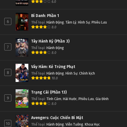
6.0
Bí Danh: Phần 1
6
Thể loại
:
Hành Động
,
Tâm Lý
,
Hình Sự
,
Phiêu Lưu
8.0
Tây Hành Kỷ (Phần 3)
7
Thể loại
:
Hành Động
8.0
Vây Hãm: Kẻ Trừng Phạt
8
Thể loại
:
Hành Động
,
Hình Sự
,
Chính kịch
10.0
Trạng Cãi (Phần 13)
9
Thể loại
:
Tình Cảm
,
Hài Hước
,
Phiêu Lưu
,
Gia Đình
8.0
Avengers: Cuộc Chiến Bí Mật
10
Thể loại
:
Hành Động
,
Viễn Tưởng
,
Khoa Học