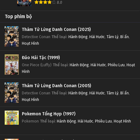
8.0
Top phim bộ
Thám Tử Lừng Danh Conan (2025)
Detective Conan
Thể loại
:
Hành Động
,
Hài Hước
,
Tâm Lý
,
Bí ẩn
,
Hoạt Hình
Đảo Hải Tặc (1999)
One Piece (Luffy)
Thể loại
:
Hành Động
,
Hài Hước
,
Phiêu Lưu
,
Hoạt
Hình
Thám Tử Lừng Danh Conan (2005)
Detective Conan
Thể loại
:
Hành Động
,
Hài Hước
,
Tâm Lý
,
Bí ẩn
,
Hoạt Hình
Pokemon Tổng Hợp (1997)
Pokemon
Thể loại
:
Hành Động
,
Hài Hước
,
Phiêu Lưu
,
Hoạt Hình