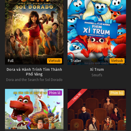
Full
Trailer
Vietsub
Vietsub
Dora và Hành Trình Tìm Thành
Xì Trum
Phố Vàng
Smurfs
Dora and the Search for Sol Dorado
Phim lẻ
Phim bộ
TRỌN BỘ