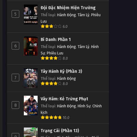
Đội Đặc Nhiệm Hiện Trường
5
Thể loại
:
Hành Động
,
Tâm Lý
,
Phiêu
Lưu
6.0
Bí Danh: Phần 1
6
Thể loại
:
Hành Động
,
Tâm Lý
,
Hình
Sự
,
Phiêu Lưu
8.0
Tây Hành Kỷ (Phần 3)
7
Thể loại
:
Hành Động
8.0
Vây Hãm: Kẻ Trừng Phạt
8
Thể loại
:
Hành Động
,
Hình Sự
,
Chính
kịch
10.0
Trạng Cãi (Phần 13)