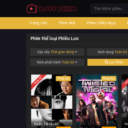
Trang chủ
Phim Mới
Phim Chiếu Rạp
Phim thể loại Phiêu Lưu
Sắp xếp
Thời gian đăng
Định dạng
Toàn bộ
Năm phát hành
Toàn bộ
Lọc Phim
TRỌN BỘ
TRỌ
Phim bộ
Phim bộ
Hoàn Tất (8/8)
Ho