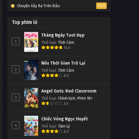
Chuyện Xảy Ra Trên Đảo
2025
Top phim lẻ
Tháng Ngày Tươi Đẹp
1
Thể loại
:
Tình Cảm
10.0
Nếu Thời Gian Trở Lại
2
Thể loại
:
Tình Cảm
8.0
Angel Guts: Red Classroom
3
Thể loại
:
Chính kịch
,
Phim 18+
3.4
Chiếc Vòng Ngọc Huyết
4
Thể loại
:
Tâm Lý
8.0