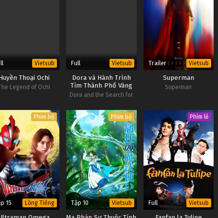
ll
Full
Trailer
Vietsub
Vietsub
Vietsub
Huyền Thoại Ochi
Dora và Hành Trình
Superman
Tìm Thành Phố Vàng
The Legend of Ochi
Superman
Dora and the Search for
Sol Dorado
Phim bộ
Phim bộ
Phim lẻ
p 15
Tập 10
Full
Lồng Tiếng
Vietsub
Vietsub
Ultraman Omega
Ma Pháp Sư Thuộc Tính
Fanfan la Tulipe