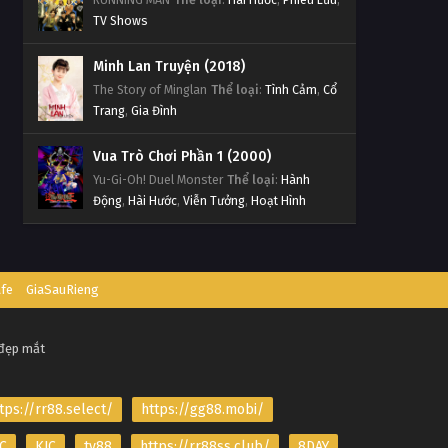
TV Shows
Minh Lan Truyện (2018)
The Story of Minglan
Thể loại
:
Tình Cảm
,
Cổ
Trang
,
Gia Đình
Vua Trò Chơi Phần 1 (2000)
Yu-Gi-Oh! Duel Monster
Thể loại
:
Hành
Động
,
Hài Hước
,
Viễn Tưởng
,
Hoạt Hình
afe
GiaSauRieng
 đẹp mắt
tps://rr88.select/
https://gg88.mobi/
C
KJC
tv88
https://rr88ss.club/
8DAY