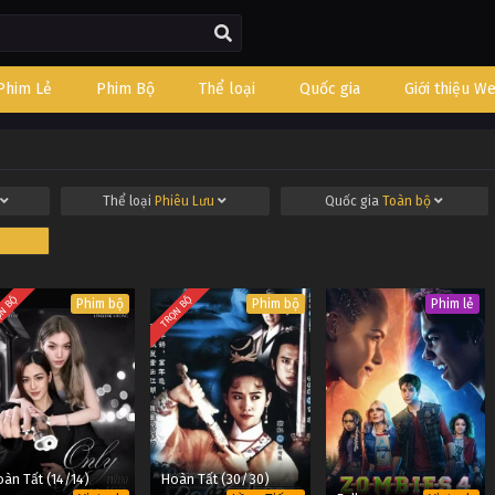
Phim Lẻ
Phim Bộ
Thể loại
Quốc gia
Giới thiệu W
Thể loại
Phiêu Lưu
Quốc gia
Toàn bộ
N BỘ
TRỌN BỘ
Phim bộ
Phim bộ
Phim lẻ
àn Tất (14/14)
Hoàn Tất (30/30)