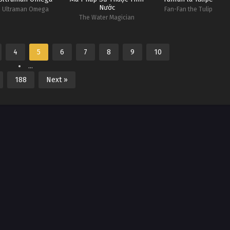
Nước
Ultraman Omega
Fan-Fan the Tulip
The Water Magician
4
5
6
7
8
9
10
...
188
Next »