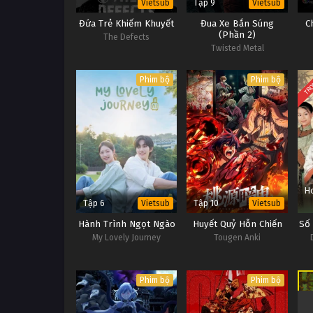
Tập 9
Vietsub
Vietsub
Đứa Trẻ Khiếm Khuyết
Đua Xe Bắn Súng
C
(Phần 2)
The Defects
Twisted Metal
TRỌ
Phim bộ
Phim bộ
H
Tập 6
Tập 10
Vietsub
Vietsub
Hành Trình Ngọt Ngào
Huyết Quỷ Hỗn Chiến
Số
My Lovely Journey
Tougen Anki
Phim bộ
Phim bộ