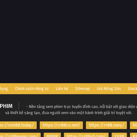
 dụng
Chính sách riêng tư
Liên hệ
Sitemap
Giá Nông Sản
Giac
PHIM
- Nền tảng xem phim trực tuyến đỉnh cao, nổi bật với giao diện
và thiết kế sáng tạo, đưa người xem vào một hành trình giải trí tuyệt vời.
ps://mm88.today/
https://rr88co.net/
https://rr88.navy/
ht
ps://rr88wang.com/
MM88
https://rr88rd.com/
XX88
KJ