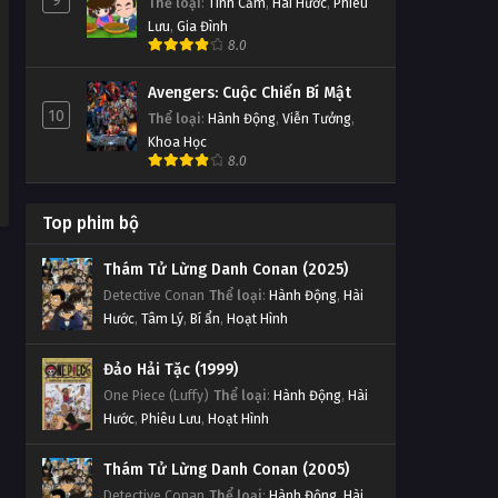
9
Thể loại
:
Tình Cảm
,
Hài Hước
,
Phiêu
Lưu
,
Gia Đình
8.0
Avengers: Cuộc Chiến Bí Mật
10
Thể loại
:
Hành Động
,
Viễn Tưởng
,
Khoa Học
8.0
Top phim bộ
Thám Tử Lừng Danh Conan (2025)
Detective Conan
Thể loại
:
Hành Động
,
Hài
Hước
,
Tâm Lý
,
Bí ẩn
,
Hoạt Hình
Đảo Hải Tặc (1999)
One Piece (Luffy)
Thể loại
:
Hành Động
,
Hài
Hước
,
Phiêu Lưu
,
Hoạt Hình
Thám Tử Lừng Danh Conan (2005)
Detective Conan
Thể loại
:
Hành Động
,
Hài