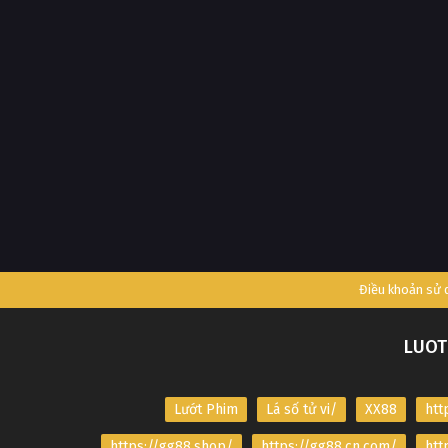
Điều khoản sử
LUOT
Lướt Phim
Lá số tử vi/
XX88
htt
https://gg88.shop/
https://gg88.cn.com/
htt