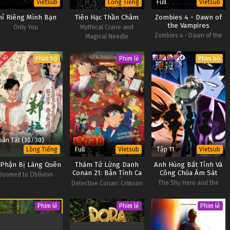
Full
Vietsub
Lồng Tiếng
Vietsub
hỉ Riêng Mình Bạn
Tiên Hạc Thần Châm
Zombies 4 - Dawn of
the Vampires
Only You
Mythical Crane and
Zombies 4 - Dawn of the
Magical Needle
Vampires
N BỘ
Phim bộ
Phim lẻ
Phim bộ
oàn Tất (30/30)
Full
Tập 11
Lồng Tiếng
Vietsub
Vietsub
 Phận Bị Lãng Quên
Thám Tử Lừng Danh
Anh Hùng Bất Tỉnh Và
Conan 21: Bản Tình Ca
Công Chúa Ám Sát
Doomed to Oblivion
Màu Đỏ Thẫm
The Shy Hero and the
Detective Conan: Crimson
Assassin Princesses
Love Letter
Phim lẻ
Phim lẻ
Phim lẻ