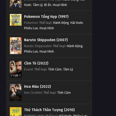
Hước
,
Tâm Lý
,
Bí ẩn
,
Hoạt Hình
Pokemon Tổng Hợp (1997)
Pokemon
Thể loại
:
Hành Động
,
Hài Hước
,
Phiêu Lưu
,
Hoạt Hình
Naruto Shippuden (2007)
Naruto Shippuuden
Thể loại
:
Hành Động
,
Phiêu Lưu
,
Hoạt Hình
Cầm Tù (2022)
Esaret
Thể loại
:
Tình Cảm
,
Tâm Lý
Hoa Máu (2022)
Kan Cicekleri
Thể loại
:
Tình Cảm
Thử Thách Thần Tượng (2010)
RUNNING MAN
Thể loại
:
Hài Hước
,
Phiêu Lưu
,