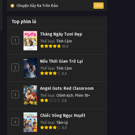
Chuyện Xảy Ra Trên Đảo
2025
Top phim lẻ
Tháng Ngày Tươi Đẹp
1
Thể loại
:
Tình Cảm
10.0
Nếu Thời Gian Trở Lại
2
Thể loại
:
Tình Cảm
8.0
Angel Guts: Red Classroom
3
Thể loại
:
Chính kịch
,
Phim 18+
3.8
Chiếc Vòng Ngọc Huyết
4
Thể loại
:
Tâm Lý
8.0