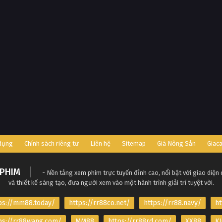
 dụng
Chính sách riêng tư
Liên hệ
Sitemap
Giá Nông Sản
Giac
PHIM
- Nền tảng xem phim trực tuyến đỉnh cao, nổi bật với giao diện
và thiết kế sáng tạo, đưa người xem vào một hành trình giải trí tuyệt vời.
ps://mm88.today/
https://rr88co.net/
https://rr88.navy/
ht
ps://rr88wang.com/
MM88
https://rr88rd.com/
XX88
KJ