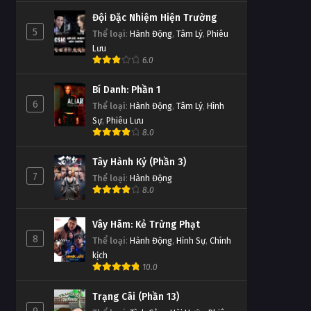
Đội Đặc Nhiệm Hiện Trường
5
Thể loại
:
Hành Động
,
Tâm Lý
,
Phiêu
Lưu
6.0
Bí Danh: Phần 1
6
Thể loại
:
Hành Động
,
Tâm Lý
,
Hình
Sự
,
Phiêu Lưu
8.0
Tây Hành Kỷ (Phần 3)
7
Thể loại
:
Hành Động
8.0
Vây Hãm: Kẻ Trừng Phạt
8
Thể loại
:
Hành Động
,
Hình Sự
,
Chính
kịch
10.0
Trạng Cãi (Phần 13)