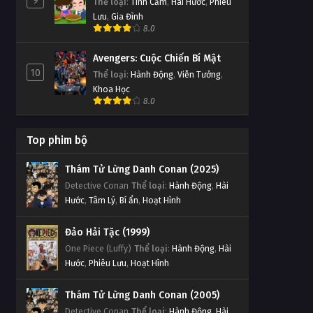
9
Thể loại
:
Tình Cảm
,
Hài Hước
,
Phiêu
Lưu
,
Gia Đình
8.0
Avengers: Cuộc Chiến Bí Mật
10
Thể loại
:
Hành Động
,
Viễn Tưởng
,
Khoa Học
8.0
Top phim bộ
Thám Tử Lừng Danh Conan (2025)
Detective Conan
Thể loại
:
Hành Động
,
Hài
Hước
,
Tâm Lý
,
Bí ẩn
,
Hoạt Hình
Đảo Hải Tặc (1999)
One Piece (Luffy)
Thể loại
:
Hành Động
,
Hài
Hước
,
Phiêu Lưu
,
Hoạt Hình
Thám Tử Lừng Danh Conan (2005)
Detective Conan
Thể loại
:
Hành Động
,
Hài