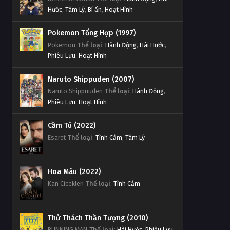
Hước
,
Tâm Lý
,
Bí ẩn
,
Hoạt Hình
Pokemon Tổng Hợp (1997)
Pokemon
Thể loại
:
Hành Động
,
Hài Hước
,
Phiêu Lưu
,
Hoạt Hình
Naruto Shippuden (2007)
Naruto Shippuuden
Thể loại
:
Hành Động
,
Phiêu Lưu
,
Hoạt Hình
Cầm Tù (2022)
Esaret
Thể loại
:
Tình Cảm
,
Tâm Lý
Hoa Máu (2022)
Kan Cicekleri
Thể loại
:
Tình Cảm
Thử Thách Thần Tượng (2010)
RUNNING MAN
Thể loại
:
Hài Hước
,
Phiêu Lưu
,