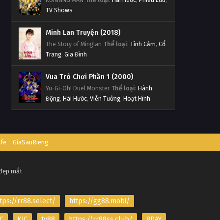
TV Shows
Minh Lan Truyện (2018)
The Story of Minglan
Thể loại
:
Tình Cảm
,
Cổ
Trang
,
Gia Đình
Vua Trò Chơi Phần 1 (2000)
Yu-Gi-Oh! Duel Monster
Thể loại
:
Hành
Động
,
Hài Hước
,
Viễn Tưởng
,
Hoạt Hình
afe
GiaSauRieng
 đẹp mắt
tps://rr88.select/
https://gg88.mobi/
C
KJC
tv88
https://rr88ss.club/
8DAY