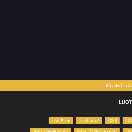
Điều khoản sử
LUOT
Lướt Phim
Lá số tử vi/
XX88
htt
https://gg88.shop/
https://gg88.cn.com/
htt