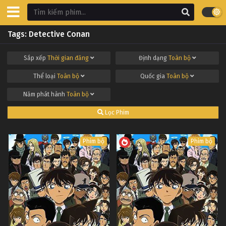
Tags: Detective Conan
Sắp xếp
Thời gian đăng
Định dạng
Toàn bộ
Thể loại
Toàn bộ
Quốc gia
Toàn bộ
Năm phát hành
Toàn bộ
Lọc Phim
Phim bộ
Phim bộ