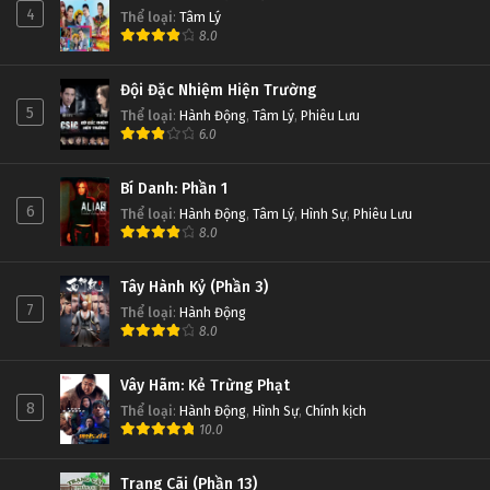
4
Thể loại
:
Tâm Lý
8.0
Đội Đặc Nhiệm Hiện Trường
5
Thể loại
:
Hành Động
,
Tâm Lý
,
Phiêu Lưu
6.0
Bí Danh: Phần 1
6
Thể loại
:
Hành Động
,
Tâm Lý
,
Hình Sự
,
Phiêu Lưu
8.0
Tây Hành Kỷ (Phần 3)
7
Thể loại
:
Hành Động
8.0
Vây Hãm: Kẻ Trừng Phạt
8
Thể loại
:
Hành Động
,
Hình Sự
,
Chính kịch
10.0
Trạng Cãi (Phần 13)