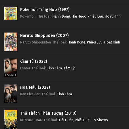
Pokemon Tổng Hợp (1997)
Pokemon
Thể loại
:
Hành Động
,
Hài Hước
,
Phiêu Lưu
,
Hoạt Hình
Naruto Shippuden (2007)
Naruto Shippuuden
Thể loại
:
Hành Động
,
Phiêu Lưu
,
Hoạt Hình
Cầm Tù (2022)
Esaret
Thể loại
:
Tình Cảm
,
Tâm Lý
Hoa Máu (2022)
Kan Cicekleri
Thể loại
:
Tình Cảm
Thử Thách Thần Tượng (2010)
RUNNING MAN
Thể loại
:
Hài Hước
,
Phiêu Lưu
,
TV Shows