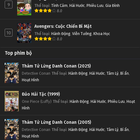
9
Thể loại
:
Tình Cảm
,
Hài Hước
,
Phiêu Lưu
,
Gia Đình
8.0
Avengers: Cuộc Chiến Bí Mật
10
Thể loại
:
Hành Động
,
Viễn Tưởng
,
Khoa Học
8.0
Top phim bộ
Thám Tử Lừng Danh Conan (2025)
Detective Conan
Thể loại
:
Hành Động
,
Hài Hước
,
Tâm Lý
,
Bí ẩn
,
Hoạt Hình
Đảo Hải Tặc (1999)
One Piece (Luffy)
Thể loại
:
Hành Động
,
Hài Hước
,
Phiêu Lưu
,
Hoạt
Hình
Thám Tử Lừng Danh Conan (2005)
Detective Conan
Thể loại
:
Hành Động
,
Hài Hước
,
Tâm Lý
,
Bí ẩn
,
Hoạt Hình