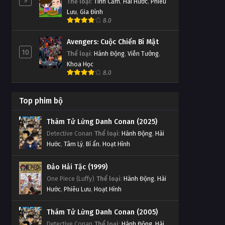
9
Thể loại
:
Tình Cảm
,
Hài Hước
,
Phiêu
Lưu
,
Gia Đình
8.0
Avengers: Cuộc Chiến Bí Mật
10
Thể loại
:
Hành Động
,
Viễn Tưởng
,
Khoa Học
8.0
Top phim bộ
Thám Tử Lừng Danh Conan (2025)
Detective Conan
Thể loại
:
Hành Động
,
Hài
Hước
,
Tâm Lý
,
Bí ẩn
,
Hoạt Hình
Đảo Hải Tặc (1999)
One Piece (Luffy)
Thể loại
:
Hành Động
,
Hài
Hước
,
Phiêu Lưu
,
Hoạt Hình
Thám Tử Lừng Danh Conan (2005)
Detective Conan
Thể loại
:
Hành Động
,
Hài