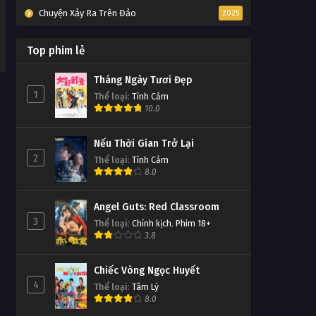
Chuyện Xảy Ra Trên Đảo
2025
Top phim lẻ
Tháng Ngày Tươi Đẹp
1
Thể loại
:
Tình Cảm
10.0
Nếu Thời Gian Trở Lại
2
Thể loại
:
Tình Cảm
8.0
Angel Guts: Red Classroom
3
Thể loại
:
Chính kịch
,
Phim 18+
3.8
Chiếc Vòng Ngọc Huyết
4
Thể loại
:
Tâm Lý
8.0