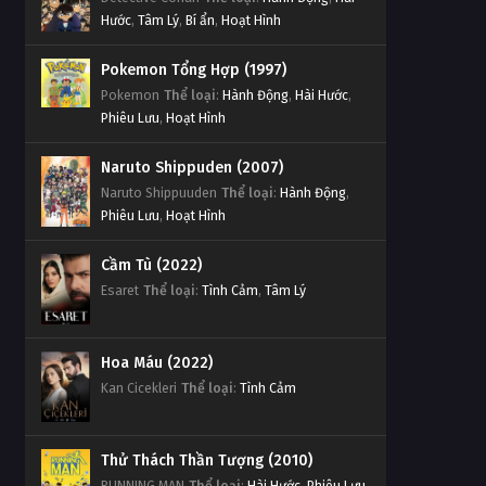
Hước
,
Tâm Lý
,
Bí ẩn
,
Hoạt Hình
Pokemon Tổng Hợp (1997)
Pokemon
Thể loại
:
Hành Động
,
Hài Hước
,
Phiêu Lưu
,
Hoạt Hình
Naruto Shippuden (2007)
Naruto Shippuuden
Thể loại
:
Hành Động
,
Phiêu Lưu
,
Hoạt Hình
Cầm Tù (2022)
Esaret
Thể loại
:
Tình Cảm
,
Tâm Lý
Hoa Máu (2022)
Kan Cicekleri
Thể loại
:
Tình Cảm
Thử Thách Thần Tượng (2010)
RUNNING MAN
Thể loại
:
Hài Hước
,
Phiêu Lưu
,