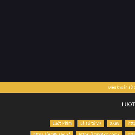
Điều khoản sử
LUOT
Lướt Phim
Lá số tử vi/
XX88
htt
https://gg88.shop/
https://gg88.cn.com/
htt