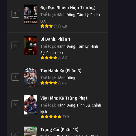
Đội Đặc Nhiệm Hiện Trường
5
Thể loại
:
Hành Động
,
Tâm Lý
,
Phiêu
Lưu
6.0
Bí Danh: Phần 1
6
Thể loại
:
Hành Động
,
Tâm Lý
,
Hình
Sự
,
Phiêu Lưu
8.0
Tây Hành Kỷ (Phần 3)
7
Thể loại
:
Hành Động
8.0
Vây Hãm: Kẻ Trừng Phạt
8
Thể loại
:
Hành Động
,
Hình Sự
,
Chính
kịch
10.0
Trạng Cãi (Phần 13)