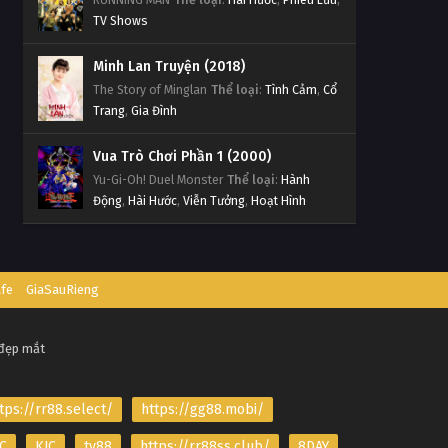
TV Shows
Minh Lan Truyện (2018)
The Story of Minglan
Thể loại
:
Tình Cảm
,
Cổ
Trang
,
Gia Đình
Vua Trò Chơi Phần 1 (2000)
Yu-Gi-Oh! Duel Monster
Thể loại
:
Hành
Động
,
Hài Hước
,
Viễn Tưởng
,
Hoạt Hình
afe
GiaSauRieng
 đẹp mắt
tps://rr88.select/
https://gg88.mobi/
C
KJC
tv88
https://rr88ss.club/
8DAY