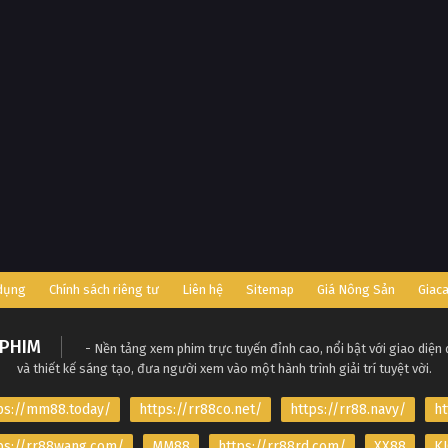
 dụng
Chính sách riêng tư
Liên hệ
Sitemap
Giá Nông Sản
Giac
PHIM
- Nền tảng xem phim trực tuyến đỉnh cao, nổi bật với giao diện
và thiết kế sáng tạo, đưa người xem vào một hành trình giải trí tuyệt vời.
ps://mm88.today/
https://rr88co.net/
https://rr88.navy/
ht
ps://rr88wang.com/
MM88
https://rr88rd.com/
XX88
KJ