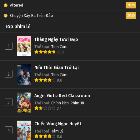
Altered
2025
Chuyện Xảy Ra Trên Đảo
2025
Top phim lẻ
Tháng Ngày Tươi Đẹp
1
Thể loại
:
Tình Cảm
10.0
Nếu Thời Gian Trở Lại
2
Thể loại
:
Tình Cảm
8.0
Angel Guts: Red Classroom
3
Thể loại
:
Chính kịch
,
Phim 18+
3.4
Chiếc Vòng Ngọc Huyết
4
Thể loại
:
Tâm Lý
8.0