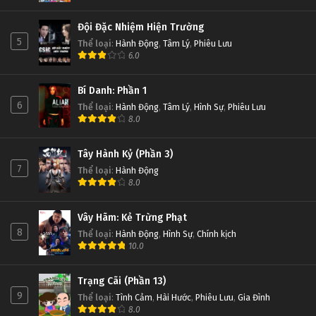
Đội Đặc Nhiệm Hiện Trường
5
Thể loại
:
Hành Động
,
Tâm Lý
,
Phiêu Lưu
6.0
Bí Danh: Phần 1
6
Thể loại
:
Hành Động
,
Tâm Lý
,
Hình Sự
,
Phiêu Lưu
8.0
Tây Hành Kỷ (Phần 3)
7
Thể loại
:
Hành Động
8.0
Vây Hãm: Kẻ Trừng Phạt
8
Thể loại
:
Hành Động
,
Hình Sự
,
Chính kịch
10.0
Trạng Cãi (Phần 13)
9
Thể loại
:
Tình Cảm
,
Hài Hước
,
Phiêu Lưu
,
Gia Đình
8.0