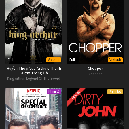
Full
Full
Vietsub
Vietsub
Huyền Thoại Vua Arthur: Thanh
Chopper
Gươm Trong Đá
Chopper
King Arthur: Legend Of The Sword
Phim lẻ
Phim bộ
TRỌN BỘ