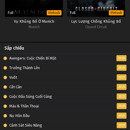
Full
Full
Vietsub
Vietsub
Vụ Khủng Bố Ở Munich
Lực Lượng Chống Khủng Bố
Munich
Closed Circuit
Sắp chiếu
Avengers: Cuộc Chiến Bí Mật
2026
Trưởng Thành Lên
2025
Vuốt
2025
Cắt Cân
2025
Cuộc Đấu Súng Cuối Cùng
2025
Máu & Thần Thoại
2025
Nụ Hôn Đầu
2025
Cảnh Sát Siêu Năng
2025