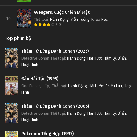
Avengers: Cuộc Chiến Bí Mật
10
Thể loại
:
Hành Động
,
Viễn Tưởng
,
Khoa Học
8.0
Top phim bộ
Thám Tử Lừng Danh Conan (2025)
Detective Conan
Thể loại
:
Hành Động
,
Hài Hước
,
Tâm Lý
,
Bí ẩn
,
Hoạt Hình
Đảo Hải Tặc (1999)
One Piece (Luffy)
Thể loại
:
Hành Động
,
Hài Hước
,
Phiêu Lưu
,
Hoạt
Hình
Thám Tử Lừng Danh Conan (2005)
Detective Conan
Thể loại
:
Hành Động
,
Hài Hước
,
Tâm Lý
,
Bí ẩn
,
Hoạt Hình
Pokemon Tổng Hợp (1997)