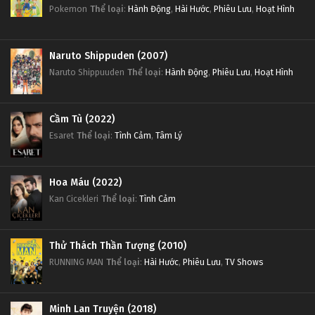
Pokemon
Thể loại
:
Hành Động
,
Hài Hước
,
Phiêu Lưu
,
Hoạt Hình
Naruto Shippuden (2007)
Naruto Shippuuden
Thể loại
:
Hành Động
,
Phiêu Lưu
,
Hoạt Hình
Cầm Tù (2022)
Esaret
Thể loại
:
Tình Cảm
,
Tâm Lý
Hoa Máu (2022)
Kan Cicekleri
Thể loại
:
Tình Cảm
Thử Thách Thần Tượng (2010)
RUNNING MAN
Thể loại
:
Hài Hước
,
Phiêu Lưu
,
TV Shows
Minh Lan Truyện (2018)