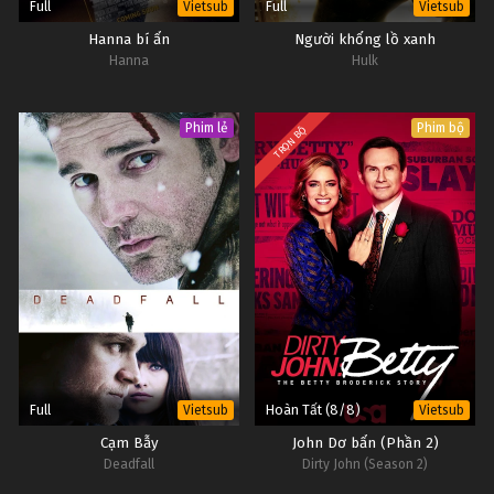
Full
Full
Vietsub
Vietsub
Hanna bí ẩn
Người khổng lồ xanh
Hanna
Hulk
Phim lẻ
Phim bộ
TRỌN BỘ
Full
Hoàn Tất (8/8)
Vietsub
Vietsub
Cạm Bẫy
John Dơ bẩn (Phần 2)
Deadfall
Dirty John (Season 2)