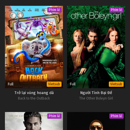
Phim lẻ
Phim lẻ
Full
Full
Vietsub
Vietsub
Trở lại vùng hoang dã
Người Tình Đại Đế
Back to the Outback
The Other Boleyn Girl
Phim lẻ
Phim lẻ