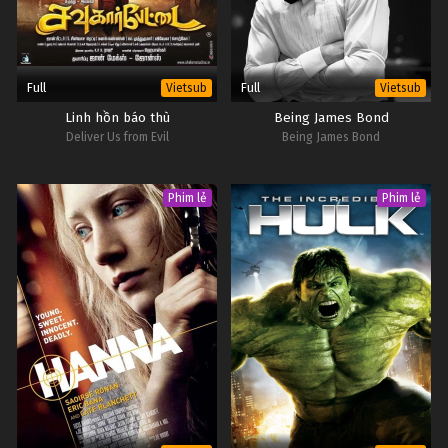
Full
Full
Vietsub
Vietsub
Linh hồn báo thù
Being James Bond
Deliver Us from Evil
Being James Bond
Phim lẻ
Phim lẻ