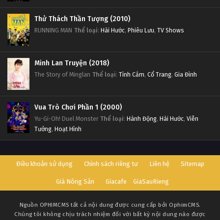
Thử Thách Thần Tượng (2010)
RUNNING MAN
Thể loại
:
Hài Hước
,
Phiêu Lưu
,
TV Shows
Minh Lan Truyện (2018)
The Story of Minglan
Thể loại
:
Tình Cảm
,
Cổ Trang
,
Gia Đình
Vua Trò Chơi Phần 1 (2000)
Yu-Gi-Oh! Duel Monster
Thể loại
:
Hành Động
,
Hài Hước
,
Viễn
Tưởng
,
Hoạt Hình
Điều khoản sử dụng
Chính sách riêng tư
Liên hệ
Sitemap
Giá Nông Sản
Giacafe
GiaSauRieng
Nguồn
OPHIMCMS
tất cả nội dung được cung cấp bởi OphimCMS.
Chúng tôi không chịu trách nhiệm đối với bất kỳ nội dung nào được