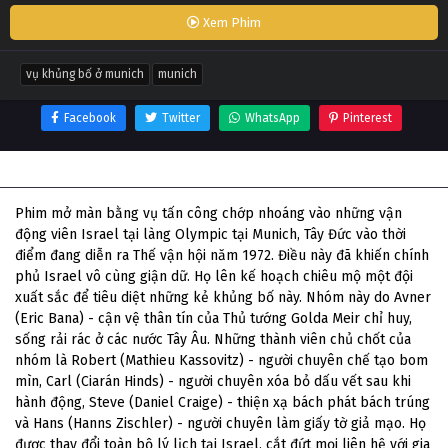
Xem Phim
vụ khủng bố ở munich
munich
Facebook
Twitter
WhatsApp
Pinterest
Thông tin phim Vụ Khủng Bố Ở Munich
Phim mở màn bằng vụ tấn công chớp nhoáng vào những vận
động viên Israel tại làng Olympic tại Munich, Tây Đức vào thời
điểm đang diễn ra Thế vận hội năm 1972. Điều này đã khiến chính
phủ Israel vô cùng giận dữ. Họ lên kế hoạch chiêu mộ một đội
xuất sắc để tiêu diệt những kẻ khủng bố này. Nhóm này do Avner
(Eric Bana) - cận vệ thân tín của Thủ tướng Golda Meir chỉ huy,
sống rải rác ở các nước Tây Âu. Những thành viên chủ chốt của
nhóm là Robert (Mathieu Kassovitz) - người chuyên chế tạo bom
mìn, Carl (Ciarán Hinds) - người chuyên xóa bỏ dấu vết sau khi
hành động, Steve (Daniel Craige) - thiện xạ bách phát bách trúng
và Hans (Hanns Zischler) - người chuyên làm giấy tờ giả mạo. Họ
được thay đổi toàn bộ lý lịch tại Israel, cắt đứt mọi liên hệ với gia