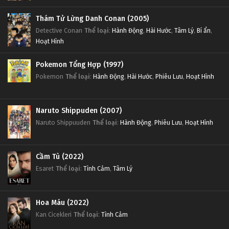
Thám Tử Lừng Danh Conan (2005)
Detective Conan
Thể loại
:
Hành Động
,
Hài Hước
,
Tâm Lý
,
Bí ẩn
,
Hoạt Hình
Pokemon Tổng Hợp (1997)
Pokemon
Thể loại
:
Hành Động
,
Hài Hước
,
Phiêu Lưu
,
Hoạt Hình
Naruto Shippuden (2007)
Naruto Shippuuden
Thể loại
:
Hành Động
,
Phiêu Lưu
,
Hoạt Hình
Cầm Tù (2022)
Esaret
Thể loại
:
Tình Cảm
,
Tâm Lý
Hoa Máu (2022)
Kan Cicekleri
Thể loại
:
Tình Cảm