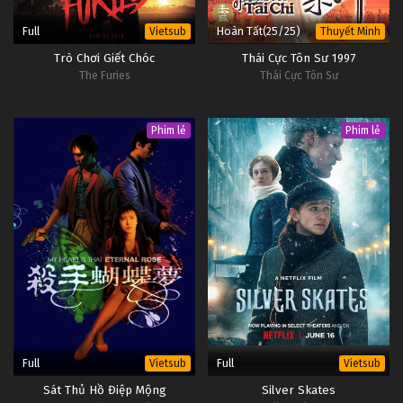
Full
Hoàn Tất(25/25)
Vietsub
Thuyết Minh
Trò Chơi Giết Chóc
Thái Cực Tôn Sư 1997
The Furies
Thái Cực Tôn Sư
Phim lẻ
Phim lẻ
Full
Full
Vietsub
Vietsub
Sát Thủ Hồ Điệp Mộng
Silver Skates