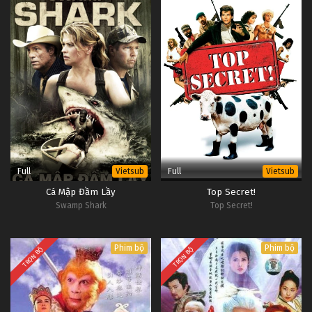
Full
Full
Vietsub
Vietsub
Cá Mập Đầm Lầy
Top Secret!
Swamp Shark
Top Secret!
Phim bộ
Phim bộ
TRỌN BỘ
TRỌN BỘ