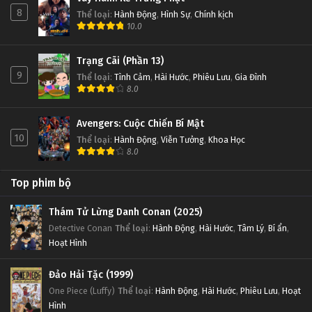
8
Thể loại
:
Hành Động
,
Hình Sự
,
Chính kịch
10.0
Trạng Cãi (Phần 13)
9
Thể loại
:
Tình Cảm
,
Hài Hước
,
Phiêu Lưu
,
Gia Đình
8.0
Avengers: Cuộc Chiến Bí Mật
10
Thể loại
:
Hành Động
,
Viễn Tưởng
,
Khoa Học
8.0
Top phim bộ
Thám Tử Lừng Danh Conan (2025)
Detective Conan
Thể loại
:
Hành Động
,
Hài Hước
,
Tâm Lý
,
Bí ẩn
,
Hoạt Hình
Đảo Hải Tặc (1999)
One Piece (Luffy)
Thể loại
:
Hành Động
,
Hài Hước
,
Phiêu Lưu
,
Hoạt
Hình