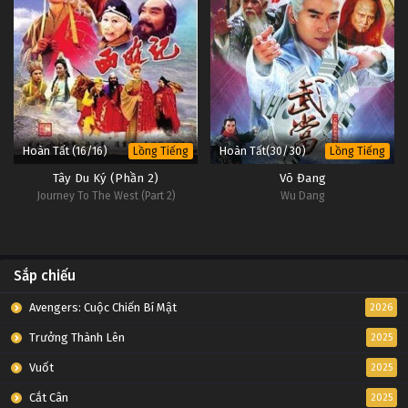
Hoàn Tất (16/16)
Hoàn Tất(30/30)
Lồng Tiếng
Lồng Tiếng
Tây Du Ký (Phần 2)
Võ Đang
Journey To The West (Part 2)
Wu Dang
Sắp chiếu
Avengers: Cuộc Chiến Bí Mật
2026
Trưởng Thành Lên
2025
Vuốt
2025
Cắt Cân
2025