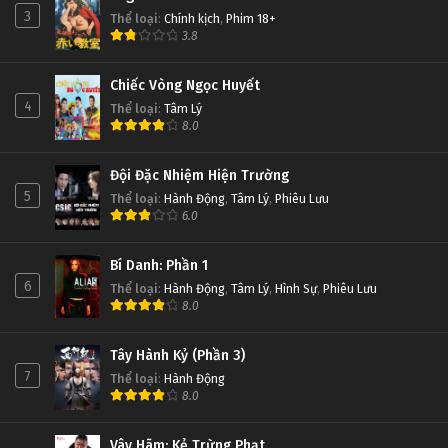
3
Thể loại
:
Chính kịch
,
Phim 18+
3.8
Chiếc Vòng Ngọc Huyết
4
Thể loại
:
Tâm Lý
8.0
Đội Đặc Nhiệm Hiện Trường
5
Thể loại
:
Hành Động
,
Tâm Lý
,
Phiêu Lưu
6.0
Bí Danh: Phần 1
6
Thể loại
:
Hành Động
,
Tâm Lý
,
Hình Sự
,
Phiêu Lưu
8.0
Tây Hành Kỷ (Phần 3)
7
Thể loại
:
Hành Động
8.0
Vây Hãm: Kẻ Trừng Phạt