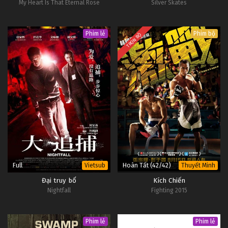
My Heart Is That Eternal Rose
Silver Skates
Phim lẻ
Phim bộ
TRỌN BỘ
Full
Hoàn Tất (42/42)
Vietsub
Thuyết Minh
Đại truy bổ
Kích Chiến
Nightfall
Fighting 2015
Phim lẻ
Phim lẻ