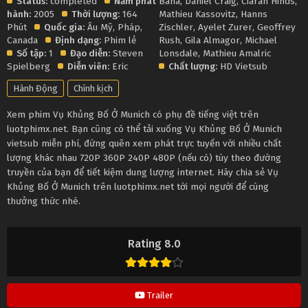
Status:
completed
Năm phát
Bana
,
Daniel Craig
,
Ciarán Hinds
,
hành:
2005
Thời lượng:
164
Mathieu Kassovitz
,
Hanns
Phút
Quốc gia:
Âu Mỹ
,
Pháp
,
Zischler
,
Ayelet Zurer
,
Geoffrey
Canada
Định dạng:
Phim lẻ
Rush
,
Gila Almagor
,
Michael
Số tập:
1
Đạo diễn:
Steven
Lonsdale
,
Mathieu Amalric
Spielberg
Diễn viên:
Eric
Chất lượng:
HD Vietsub
Hành Động
Chính kịch
Xem phim Vụ Khủng Bố Ở Munich có phụ đề tiếng việt trên
luotphimx.net. Bạn cũng có thể tải xuống Vụ Khủng Bố Ở Munich
vietsub miễn phí, đừng quên xem phát trực tuyến với nhiều chất
lượng khác nhau 720P 360P 240P 480P (nếu có) tùy theo đường
truyền của bạn để tiết kiệm dung lượng internet. Hãy chia sẻ Vụ
Khủng Bố Ở Munich trên luotphimx.net tới mọi người để cùng
thưởng thức nhé.
Rating 8.0
Trailer