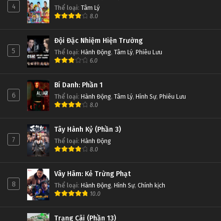
4
Thể loại
:
Tâm Lý
8.0
Đội Đặc Nhiệm Hiện Trường
5
Thể loại
:
Hành Động
,
Tâm Lý
,
Phiêu Lưu
6.0
Bí Danh: Phần 1
6
Thể loại
:
Hành Động
,
Tâm Lý
,
Hình Sự
,
Phiêu Lưu
8.0
Tây Hành Kỷ (Phần 3)
7
Thể loại
:
Hành Động
8.0
Vây Hãm: Kẻ Trừng Phạt
8
Thể loại
:
Hành Động
,
Hình Sự
,
Chính kịch
10.0
Trạng Cãi (Phần 13)