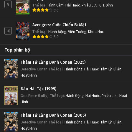
9
Thể loại
:
Tình Cảm
,
Hài Hước
,
Phiêu Lưu
,
Gia Đình
8.0
Avengers: Cuộc Chiến Bí Mật
10
Thể loại
:
Hành Động
,
Viễn Tưởng
,
Khoa Học
8.0
Top phim bộ
Thám Tử Lừng Danh Conan (2025)
Detective Conan
Thể loại
:
Hành Động
,
Hài Hước
,
Tâm Lý
,
Bí ẩn
,
Hoạt Hình
Đảo Hải Tặc (1999)
One Piece (Luffy)
Thể loại
:
Hành Động
,
Hài Hước
,
Phiêu Lưu
,
Hoạt
Hình
Thám Tử Lừng Danh Conan (2005)
Detective Conan
Thể loại
:
Hành Động
,
Hài Hước
,
Tâm Lý
,
Bí ẩn
,
Hoạt Hình