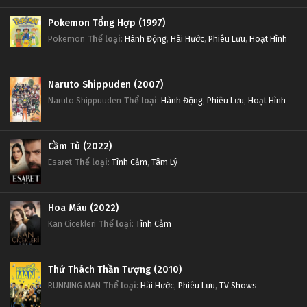
Pokemon Tổng Hợp (1997)
Pokemon
Thể loại
:
Hành Động
,
Hài Hước
,
Phiêu Lưu
,
Hoạt Hình
Naruto Shippuden (2007)
Naruto Shippuuden
Thể loại
:
Hành Động
,
Phiêu Lưu
,
Hoạt Hình
Cầm Tù (2022)
Esaret
Thể loại
:
Tình Cảm
,
Tâm Lý
Hoa Máu (2022)
Kan Cicekleri
Thể loại
:
Tình Cảm
Thử Thách Thần Tượng (2010)
RUNNING MAN
Thể loại
:
Hài Hước
,
Phiêu Lưu
,
TV Shows