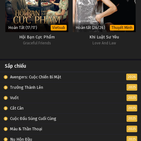
Hoàn Tất (17/17)
Hoàn tất (26/26)
Vietsub
Thuyết Minh
Hội Bạn Cực Phẩm
Khi Luật Sư Yêu
Graceful Friends
Love And Law
Sắp chiếu
Avengers: Cuộc Chiến Bí Mật
2026
Trưởng Thành Lên
2025
Vuốt
2025
Cắt Cân
2025
Cuộc Đấu Súng Cuối Cùng
2025
Máu & Thần Thoại
2025
Nụ Hôn Đầu
2025