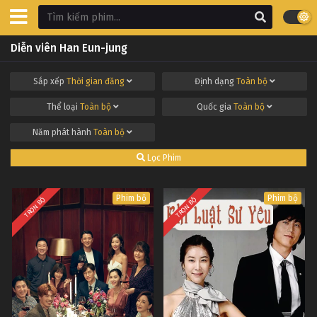
Diễn viên Han Eun-jung
Sắp xếp
Thời gian đăng
Định dạng
Toàn bộ
Thể loại
Toàn bộ
Quốc gia
Toàn bộ
Năm phát hành
Toàn bộ
Lọc Phim
Phim bộ
Phim bộ
TRỌN BỘ
TRỌN BỘ