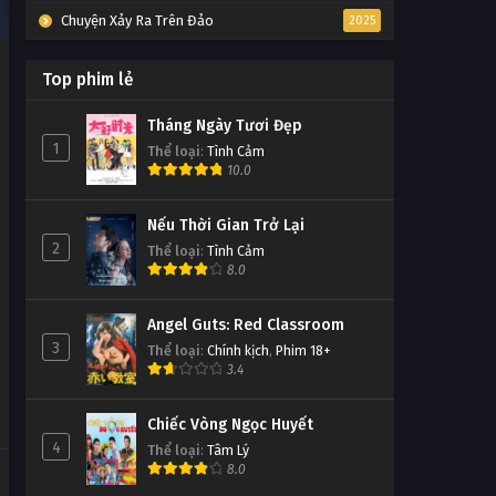
Chuyện Xảy Ra Trên Đảo
2025
Top phim lẻ
Tháng Ngày Tươi Đẹp
1
Thể loại
:
Tình Cảm
10.0
Nếu Thời Gian Trở Lại
2
Thể loại
:
Tình Cảm
8.0
Angel Guts: Red Classroom
3
Thể loại
:
Chính kịch
,
Phim 18+
3.4
Chiếc Vòng Ngọc Huyết
4
Thể loại
:
Tâm Lý
8.0