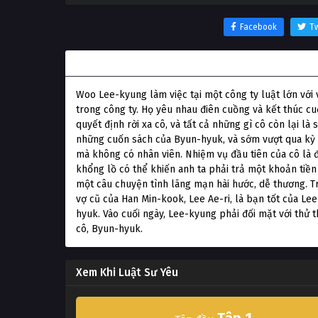
Facebook
Tw
Thông tin phim Khi Luật Sư Yêu
Woo Lee-kyung làm việc tại một công ty luật lớn với 
trong công ty. Họ yêu nhau điên cuồng và kết thúc c
quyết định rời xa cô, và tất cả những gì cô còn lại l
những cuốn sách của Byun-hyuk, và sớm vượt qua kỳ 
mà không có nhân viên. Nhiệm vụ đầu tiên của cô là 
khổng lồ có thể khiến anh ta phải trả một khoản tiền
một câu chuyện tình lãng mạn hài hước, dễ thương. Tr
vợ cũ của Han Min-kook, Lee Ae-ri, là bạn tốt của Lee
hyuk. Vào cuối ngày, Lee-kyung phải đối mặt với thử t
cô, Byun-hyuk.
Xem Khi Luật Sư Yêu
Tập 1