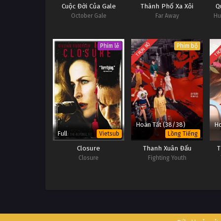
Cuộc Đời Của Gale
Thành Phố Xa Xôi
Q
October Gale
Far Away
Hu
TRỌN BỘ
TRỌ
Phim lẻ
Phim bộ
Hoàn Tất (38/38)
Ho
Full
Vietsub
Lồng Tiếng
Closure
Thanh Xuân Đấu
T
Closure
Fighting Youth