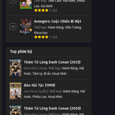
9
Thể loại
:
Tình Cảm
,
Hài Hước
,
Phiêu
Lưu
,
Gia Đình
8.0
Avengers: Cuộc Chiến Bí Mật
10
Thể loại
:
Hành Động
,
Viễn Tưởng
,
Khoa Học
8.0
Top phim bộ
Thám Tử Lừng Danh Conan (2025)
Detective Conan
Thể loại
:
Hành Động
,
Hài
Hước
,
Tâm Lý
,
Bí ẩn
,
Hoạt Hình
Đảo Hải Tặc (1999)
One Piece (Luffy)
Thể loại
:
Hành Động
,
Hài
Hước
,
Phiêu Lưu
,
Hoạt Hình
Thám Tử Lừng Danh Conan (2005)
Detective Conan
Thể loại
:
Hành Động
,
Hài