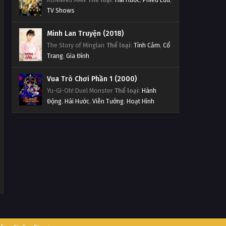
TV Shows
Minh Lan Truyện (2018)
The Story of Minglan
Thể loại
:
Tình Cảm
,
Cổ
Trang
,
Gia Đình
Vua Trò Chơi Phần 1 (2000)
Yu-Gi-Oh! Duel Monster
Thể loại
:
Hành
Động
,
Hài Hước
,
Viễn Tưởng
,
Hoạt Hình