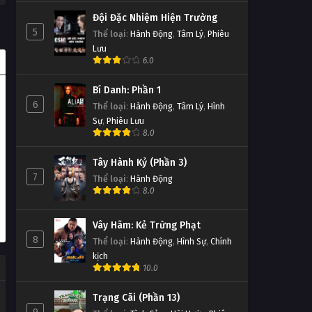
Đội Đặc Nhiệm Hiện Trường
5
Thể loại
:
Hành Động
,
Tâm Lý
,
Phiêu
Lưu
6.0
Bí Danh: Phần 1
6
Thể loại
:
Hành Động
,
Tâm Lý
,
Hình
Sự
,
Phiêu Lưu
8.0
Tây Hành Kỷ (Phần 3)
7
Thể loại
:
Hành Động
8.0
Vây Hãm: Kẻ Trừng Phạt
8
Thể loại
:
Hành Động
,
Hình Sự
,
Chính
kịch
10.0
Trạng Cãi (Phần 13)