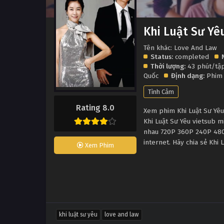
Khi Luật Sư Yê
Tên khác: Love And Law
Status:
completed
Thời lượng:
43 phút/tậ
Quốc
Định dạng:
Phim
Tình Cảm
Rating 8.0
Xem phim Khi Luật Sư Yêu 
Khi Luật Sư Yêu vietsub m
nhau 720P 360P 240P 480P
internet. Hãy chia sẻ Khi
Xem Phim
khi luật sư yêu
love and law