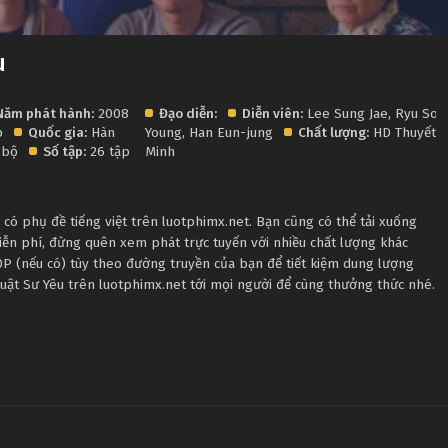
u
Năm phát hành:
2008
Đạo diễn:
Diễn viên:
Lee Sung Jae
,
Ryu Soo
p
Quốc gia:
Hàn
Young
,
Han Eun-jung
Chất lượng:
HD Thuyết
 bộ
Số tập:
26 tập
Minh
có phụ đề tiếng việt trên luotphimx.net. Bạn cũng có thể tải xuống
iễn phí, đừng quên xem phát trực tuyến với nhiều chất lượng khác
 (nếu có) tùy theo đường truyền của bạn để tiết kiệm dung lượng
 Luật Sư Yêu trên luotphimx.net tới mọi người để cùng thưởng thức nhé.