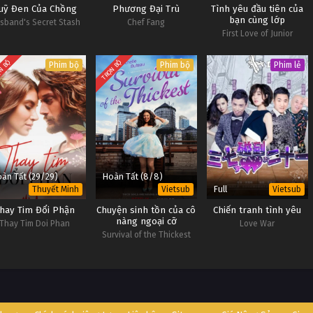
uỹ Đen Của Chồng
Phương Đại Trù
Tình yêu đầu tiên của
bạn cùng lớp
sband's Secret Stash
Chef Fang
First Love of Junior
Classmate
N BỘ
TRỌN BỘ
Phim bộ
Phim bộ
Phim lẻ
àn Tất (29/29)
Hoàn Tất (8/8)
Full
Thuyết Minh
Vietsub
Vietsub
hay Tim Đổi Phận
Chuyện sinh tồn của cô
Chiến tranh tình yêu
nàng ngoại cỡ
Thay Tim Doi Phan
Love War
Survival of the Thickest