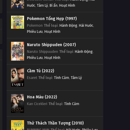
Hước
,
Tâm Lý
,
Bí ẩn
,
Hoạt Hình
Pokemon Tổng Hợp (1997)
Pokemon
Thể loại
:
Hành Động
,
Hài Hước
,
Phiêu Lưu
,
Hoạt Hình
Naruto Shippuden (2007)
Naruto Shippuuden
Thể loại
:
Hành Động
,
Phiêu Lưu
,
Hoạt Hình
Cầm Tù (2022)
Esaret
Thể loại
:
Tình Cảm
,
Tâm Lý
Hoa Máu (2022)
Kan Cicekleri
Thể loại
:
Tình Cảm
Thử Thách Thần Tượng (2010)
RUNNING MAN
Thể loại
:
Hài Hước
,
Phiêu Lưu
,