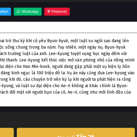
itter
WhatsApp
Pinterest
vai trò thư ký khi cô yêu Byun-hyuk, một luật sư ngôi sao đang lên
uộc sống chung trong ba năm. Tuy nhiên, một ngày nọ, Byun-hyuk
à sách trường luật của anh. Lee-kyung tuyệt vọng học ngày đêm với
thi thanh. Lee-kyung kết thúc việc mở văn phòng nhỏ của riêng mình
đại diện cho Han Min-kook, người đang gặp phải một vụ kiện ly hôn
 đáng kinh ngạc là 100 triệu đô la. Vụ án này cũng đưa Lee-kyung vào
ong khi đó, câu chuyện trở nên kỳ lạ khi người ta phát hiện ra rằng
-kyung, và luật sư đại diện cho Ae-ri không ai khác chính là Byun-
hách đối mặt với người bạn của cô, Ae-ri, cũng như mối tình đầu của
Tập 26