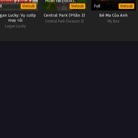
Hoàn Tất (13/13)
ll
Full
Vietsub
Vietsub
Vietsub
gan Lucky: Vụ cướp
Central Park (Phần 3)
Bé Ma Của Anh
may rủi
Central Park (Season 3)
My Boo
Logan Lucky