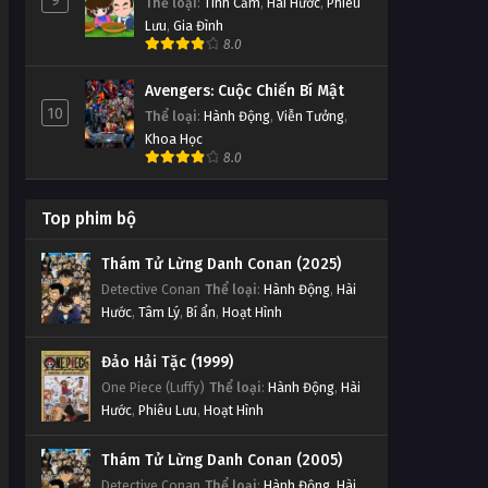
9
Thể loại
:
Tình Cảm
,
Hài Hước
,
Phiêu
Lưu
,
Gia Đình
8.0
Avengers: Cuộc Chiến Bí Mật
10
Thể loại
:
Hành Động
,
Viễn Tưởng
,
Khoa Học
8.0
Top phim bộ
Thám Tử Lừng Danh Conan (2025)
Detective Conan
Thể loại
:
Hành Động
,
Hài
Hước
,
Tâm Lý
,
Bí ẩn
,
Hoạt Hình
Đảo Hải Tặc (1999)
One Piece (Luffy)
Thể loại
:
Hành Động
,
Hài
Hước
,
Phiêu Lưu
,
Hoạt Hình
Thám Tử Lừng Danh Conan (2005)
Detective Conan
Thể loại
:
Hành Động
,
Hài