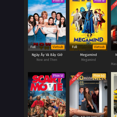
TRỌ
Phim lẻ
Phim lẻ
Ho
Full
Full
Vietsub
Vietsub
Ngày Ấy Và Bây Giờ
Megamind
Now and Then
Megamind
Mas
TRỌN BỘ
Phim lẻ
Phim bộ