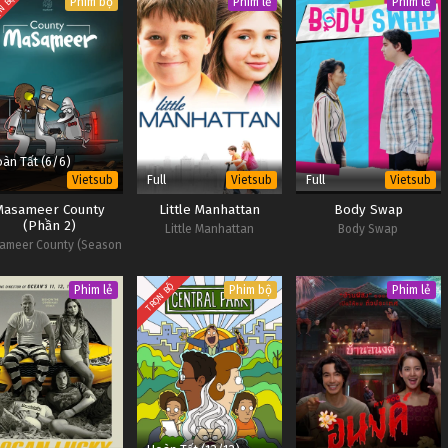
N BỘ
Phim bộ
Phim lẻ
Phim lẻ
àn Tất (6/6)
Full
Full
Vietsub
Vietsub
Vietsub
Masameer County
Little Manhattan
Body Swap
(Phần 2)
Little Manhattan
Body Swap
ameer County (Season
2)
TRỌN BỘ
Phim lẻ
Phim bộ
Phim lẻ