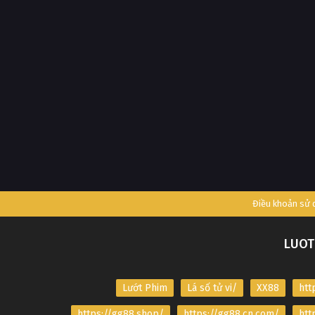
Điều khoản sử
LUOT
Lướt Phim
Lá số tử vi/
XX88
htt
https://gg88.shop/
https://gg88.cn.com/
htt