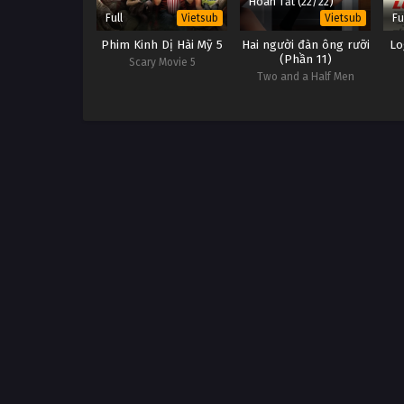
Hoàn Tất (22/22)
Full
Fu
Vietsub
Vietsub
Phim Kinh Dị Hài Mỹ 5
Hai người đàn ông rưỡi
Lo
(Phần 11)
Scary Movie 5
Two and a Half Men
(Season 11)