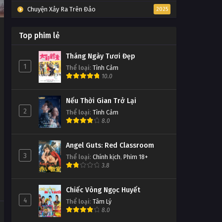
Chuyện Xảy Ra Trên Đảo
2025
Top phim lẻ
Tháng Ngày Tươi Đẹp
1
Thể loại
:
Tình Cảm
10.0
Nếu Thời Gian Trở Lại
2
Thể loại
:
Tình Cảm
8.0
Angel Guts: Red Classroom
3
Thể loại
:
Chính kịch
,
Phim 18+
3.8
Chiếc Vòng Ngọc Huyết
4
Thể loại
:
Tâm Lý
8.0