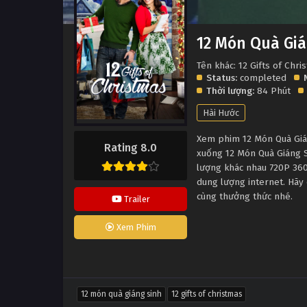
12 Món Quà Giá
Tên khác: 12 Gifts of Chri
Status:
completed
Thời lượng:
84 Phút
Hài Hước
Xem phim 12 Món Quà Giáng
Rating 8.0
xuống 12 Món Quà Giáng S
lượng khác nhau 720P 360
dung lượng internet. Hãy 
cùng thưởng thức nhé.
Trailer
Xem Phim
12 món quà giáng sinh
12 gifts of christmas