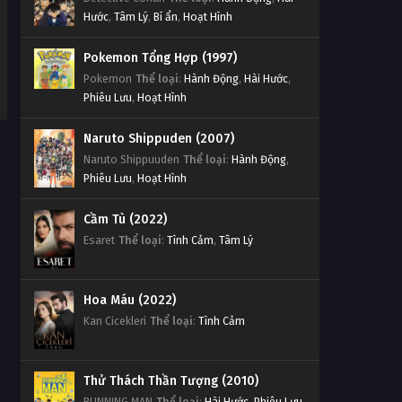
Hước
,
Tâm Lý
,
Bí ẩn
,
Hoạt Hình
Pokemon Tổng Hợp (1997)
Pokemon
Thể loại
:
Hành Động
,
Hài Hước
,
Phiêu Lưu
,
Hoạt Hình
Naruto Shippuden (2007)
Naruto Shippuuden
Thể loại
:
Hành Động
,
Phiêu Lưu
,
Hoạt Hình
Cầm Tù (2022)
Esaret
Thể loại
:
Tình Cảm
,
Tâm Lý
Hoa Máu (2022)
Kan Cicekleri
Thể loại
:
Tình Cảm
Thử Thách Thần Tượng (2010)
RUNNING MAN
Thể loại
:
Hài Hước
,
Phiêu Lưu
,