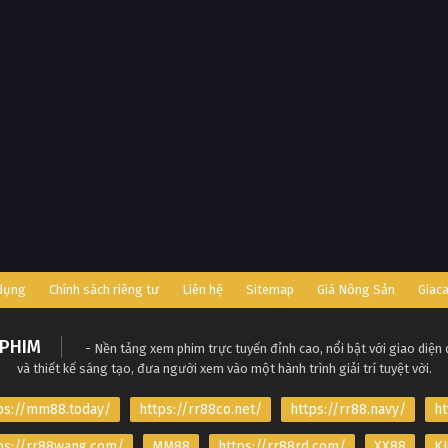
 dụng
Chính sách riêng tư
Liên hệ
Sitemap
Giá Nông Sản
Giac
PHIM
- Nền tảng xem phim trực tuyến đỉnh cao, nổi bật với giao diện
và thiết kế sáng tạo, đưa người xem vào một hành trình giải trí tuyệt vời.
ps://mm88.today/
https://rr88co.net/
https://rr88.navy/
ht
ps://rr88wang.com/
MM88
https://rr88rd.com/
XX88
KJ