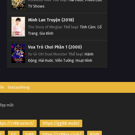
TV Shows
Minh Lan Truyện (2018)
The Story of Minglan
Thể loại
:
Tình Cảm
,
Cổ
Trang
,
Gia Đình
Vua Trò Chơi Phần 1 (2000)
Yu-Gi-Oh! Duel Monster
Thể loại
:
Hành
Động
,
Hài Hước
,
Viễn Tưởng
,
Hoạt Hình
afe
GiaSauRieng
 đẹp mắt
tps://rr88.select/
https://gg88.mobi/
C
KJC
tv88
https://rr88ss.club/
8DAY