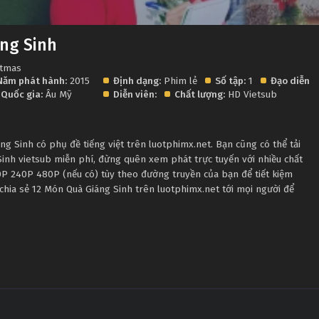
ng Sinh
stmas
Năm phát hành:
2015
Định dạng:
Phim lẻ
Số tập:
1
Đạo diễn:
Quốc gia:
Âu Mỹ
Diễn viên:
Chất lượng:
HD Vietsub
 Sinh có phụ đề tiếng việt trên luotphimx.net. Bạn cũng có thể tải
inh vietsub miễn phí, đừng quên xem phát trực tuyến với nhiều chất
P 240P 480P (nếu có) tùy theo đường truyền của bạn để tiết kiệm
chia sẻ 12 Món Quà Giáng Sinh trên luotphimx.net tới mọi người để