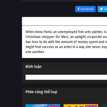
Facebook
Tw
Thông tin phim 12 Món Quà Giáng Sinh
When Anna Parisi, an unemployed fine arts painter, 
Christmas shopper for Marc, an uptight corporate exe
has less to do with the amount of money spent and mo
might find success as an artist in a way she never exp
one another.
Bình luận
Phim cùng thể loại