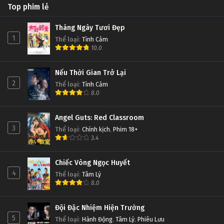
Top phim lẻ
Tháng Ngày Tươi Đẹp
1
Thể loại
:
Tình Cảm
10.0
Nếu Thời Gian Trở Lại
2
Thể loại
:
Tình Cảm
8.0
Angel Guts: Red Classroom
3
Thể loại
:
Chính kịch
,
Phim 18+
3.4
Chiếc Vòng Ngọc Huyết
4
Thể loại
:
Tâm Lý
8.0
Đội Đặc Nhiệm Hiện Trường
5
Thể loại
:
Hành Động
,
Tâm Lý
,
Phiêu Lưu