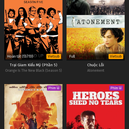
Hoàn tất (13/13)
Full
Vietsub
Vietsub
Trại Giam Kiểu Mỹ (Phần 5)
Chuộc Lỗi
Orange Is The New Black (Season 5)
Atonement
Phim lẻ
Phim lẻ