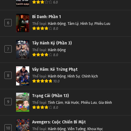
6.0
Bí Danh: Phần 1
6
Thể loại
:
Hành Động
,
Tâm Lý
,
Hình Sự
,
Phiêu Lưu
8.0
Tây Hành Kỷ (Phần 3)
7
Thể loại
:
Hành Động
8.0
Vây Hãm: Kẻ Trừng Phạt
8
Thể loại
:
Hành Động
,
Hình Sự
,
Chính kịch
10.0
Trạng Cãi (Phần 13)
9
Thể loại
:
Tình Cảm
,
Hài Hước
,
Phiêu Lưu
,
Gia Đình
8.0
Avengers: Cuộc Chiến Bí Mật
10
Thể loại
:
Hành Động
,
Viễn Tưởng
,
Khoa Học