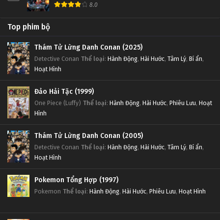
8.0
Top phim bộ
Thám Tử Lừng Danh Conan (2025)
Detective Conan
Thể loại
:
Hành Động
,
Hài Hước
,
Tâm Lý
,
Bí ẩn
,
Hoạt Hình
Đảo Hải Tặc (1999)
One Piece (Luffy)
Thể loại
:
Hành Động
,
Hài Hước
,
Phiêu Lưu
,
Hoạt
Hình
Thám Tử Lừng Danh Conan (2005)
Detective Conan
Thể loại
:
Hành Động
,
Hài Hước
,
Tâm Lý
,
Bí ẩn
,
Hoạt Hình
Pokemon Tổng Hợp (1997)
Pokemon
Thể loại
:
Hành Động
,
Hài Hước
,
Phiêu Lưu
,
Hoạt Hình