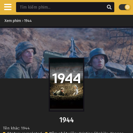
Xem phim
›
1944
1944
Tên khác: 1944