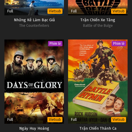
Full
Full
Vietsub
Vietsub
Những Kẻ Làm Bạc Giả
Trận Chiến Xe Tăng
The Counterfeiters
Battle of the Bulge
Phim lẻ
Phim lẻ
Full
Full
Vietsub
Vietsub
Ngày Huy Hoàng
Trận Chiến Thánh Ca