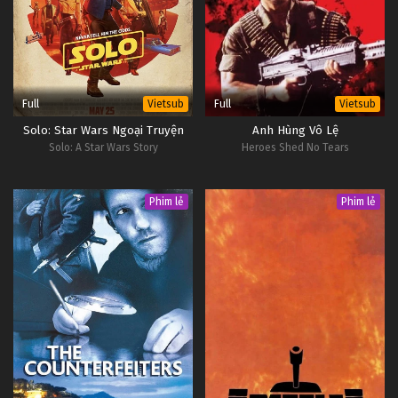
Full
Full
Vietsub
Vietsub
Solo: Star Wars Ngoại Truyện
Anh Hùng Vô Lệ
Solo: A Star Wars Story
Heroes Shed No Tears
Phim lẻ
Phim lẻ