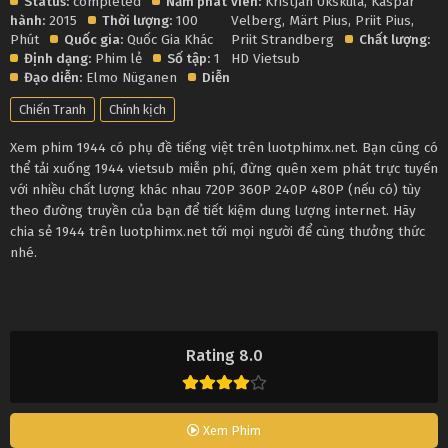
Status:
completed
Năm phát
viên:
Kristjan Üksküla
,
Kaspar
hành:
2015
Thời lượng:
100
Velberg
,
Märt Pius
,
Priit Pius
,
Phút
Quốc gia:
Quốc Gia Khác
Priit Strandberg
Chất lượng:
Định dạng:
Phim lẻ
Số tập:
1
HD Vietsub
Đạo diễn:
Elmo Nüganen
Diễn
Chiến Tranh
Chính kịch
Xem phim 1944 có phụ đề tiếng việt trên luotphimx.net. Bạn cũng có
thể tải xuống 1944 vietsub miễn phí, đừng quên xem phát trực tuyến
với nhiều chất lượng khác nhau 720P 360P 240P 480P (nếu có) tùy
theo đường truyền của bạn để tiết kiệm dung lượng internet. Hãy
chia sẻ 1944 trên luotphimx.net tới mọi người để cùng thưởng thức
nhé.
Rating 8.0
Xem Phim