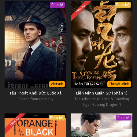
Phim lẻ
Phim bộ
TRỌN BỘ
Full
Hoàn Tất (42/42)
Vietsub
Thuyết Minh
Tẩu Thoát Khỏi Đức Quốc Xã
Liên Minh Quân Sư (phần 1)
Escape from Germany
The Advisors Alliance & Growling
Tiger, Roaring Dragon 1
Phim bộ
Phim lẻ
TRỌN BỘ