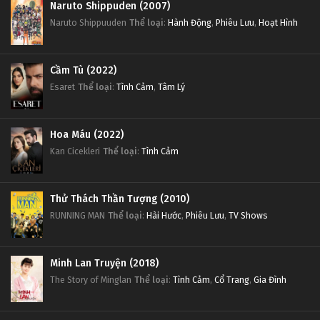
Naruto Shippuden (2007)
Naruto Shippuuden
Thể loại
:
Hành Động
,
Phiêu Lưu
,
Hoạt Hình
Cầm Tù (2022)
Esaret
Thể loại
:
Tình Cảm
,
Tâm Lý
Hoa Máu (2022)
Kan Cicekleri
Thể loại
:
Tình Cảm
Thử Thách Thần Tượng (2010)
RUNNING MAN
Thể loại
:
Hài Hước
,
Phiêu Lưu
,
TV Shows
Minh Lan Truyện (2018)
The Story of Minglan
Thể loại
:
Tình Cảm
,
Cổ Trang
,
Gia Đình