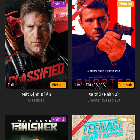
Phim lẻ
Phim bộ
TRỌN BỘ
Full
Hoàn Tất (08/08)
Vietsub
Vietsub
Mật Lệnh Bí Ẩn
Xạ thủ (Phần 2)
Classified
Shooter (Season 2)
Phim lẻ
Phim bộ
TRỌN BỘ