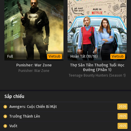
Full
Hoàn Tất (10/10)
Vietsub
Vietsub
Punisher: War Zone
Thợ Săn Tiền Thưởng Tuổi Học
Đường (Phần 1)
Punisher: War Zone
Teenage Bounty Hunters (Season 1)
Sắp chiếu
Avengers: Cuộc Chiến Bí Mật
2026
Trưởng Thành Lên
2025
Vuốt
2025