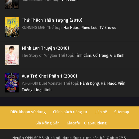
Thử Thách Thần Tượng (2010)
RUNNING MAN
Thể loại
:
Hài Hước
,
Phiêu Lưu
,
TV Shows
Minh Lan Truyện (2018)
The Story of Minglan
Thể loại
:
Tình Cảm
,
Cổ Trang
,
Gia Đình
Vua Trò Chơi Phần 1 (2000)
Yu-Gi-Oh! Duel Monster
Thể loại
:
Hành Động
,
Hài Hước
,
Viễn
Tưởng
,
Hoạt Hình
Điều khoản sử dụng
Chính sách riêng tư
Liên hệ
Sitemap
Giá Nông Sản
Giacafe
GiaSauRieng
Nguồn
OPHIMCMS
tất cả nội dung được cung cấp bởi OphimCMS.