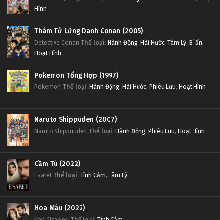
Hình
Thám Tử Lừng Danh Conan (2005)
Detective Conan
Thể loại
:
Hành Động
,
Hài Hước
,
Tâm Lý
,
Bí ẩn
,
Hoạt Hình
Pokemon Tổng Hợp (1997)
Pokemon
Thể loại
:
Hành Động
,
Hài Hước
,
Phiêu Lưu
,
Hoạt Hình
Naruto Shippuden (2007)
Naruto Shippuuden
Thể loại
:
Hành Động
,
Phiêu Lưu
,
Hoạt Hình
Cầm Tù (2022)
Esaret
Thể loại
:
Tình Cảm
,
Tâm Lý
Hoa Máu (2022)
Kan Cicekleri
Thể loại
:
Tình Cảm