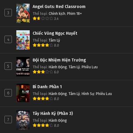
Angel Guts: Red Classroom
3
Thể loại
:
Chính kịch
,
Phim 18+
3.4
Chiếc Vòng Ngọc Huyết
4
Thể loại
:
Tâm Lý
8.0
Đội Đặc Nhiệm Hiện Trường
5
Thể loại
:
Hành Động
,
Tâm Lý
,
Phiêu Lưu
6.0
Bí Danh: Phần 1
6
Thể loại
:
Hành Động
,
Tâm Lý
,
Hình Sự
,
Phiêu Lưu
8.0
Tây Hành Kỷ (Phần 3)
7
Thể loại
:
Hành Động
8.0