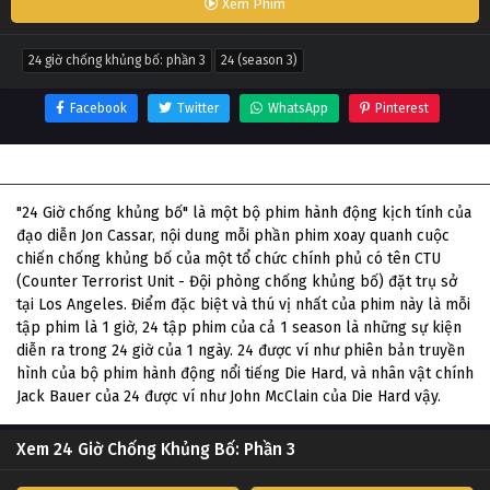
Xem Phim
24 giờ chống khủng bố: phần 3
24 (season 3)
Facebook
Twitter
WhatsApp
Pinterest
Thông tin phim 24 Giờ Chống Khủng Bố: Phần 3
"24 Giờ chống khủng bố" là một bộ phim hành động kịch tính của
đạo diễn Jon Cassar, nội dung mỗi phần phim xoay quanh cuộc
chiến chống khủng bố của một tổ chức chính phủ có tên CTU
(Counter Terrorist Unit - Đội phòng chống khủng bố) đặt trụ sở
tại Los Angeles. Điểm đặc biệt và thú vị nhất của phim này là mỗi
tập phim là 1 giờ, 24 tập phim của cả 1 season là những sự kiện
diễn ra trong 24 giờ của 1 ngày. 24 được ví như phiên bản truyền
hình của bộ phim hành động nổi tiếng Die Hard, và nhân vật chính
Jack Bauer của 24 được ví như John McClain của Die Hard vậy.
Xem 24 Giờ Chống Khủng Bố: Phần 3