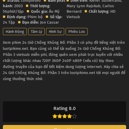
Status:
completed
Năm phát
Diễn viên:
Kiefer Sutherland
,
hành:
2003
Thời lượng:
Mary Lynn Rajskub
,
Carlos
56phút/tập
Quốc gia:
Âu Mỹ
Bernard
Chất lượng:
HD
Định dạng:
Phim bộ
Số tập:
Vietsub
24 Tập
Đạo diễn:
Jon Cassar
Hành Động
Tâm Lý
Hình Sự
Phiêu Lưu
Xem phim 24 Giờ Chống Khủng Bố: Phần 3 có phụ đề tiếng việt trên
luotphimx.net. Bạn cũng có thể tải xuống 24 Giờ Chống Khủng Bố:
Phần 3 vietsub miễn phí, đừng quên xem phát trực tuyến với nhiều
chất lượng khác nhau 720P 360P 240P 480P (nếu có) tùy theo
đường truyền của bạn để tiết kiệm dung lượng internet. Hãy chia sẻ
24 Giờ Chống Khủng Bố: Phần 3 trên luotphimx.net tới mọi người để
cùng thưởng thức nhé.
Rating 8.0