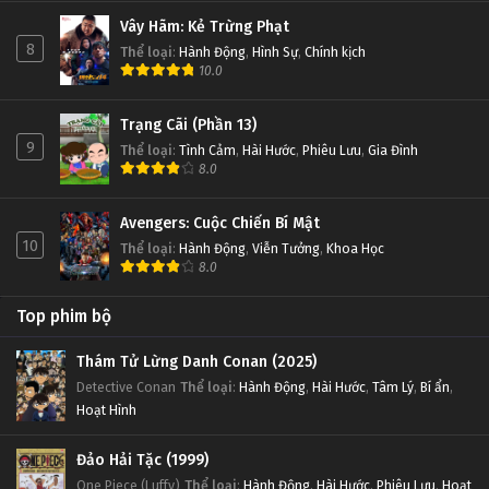
Vây Hãm: Kẻ Trừng Phạt
8
Thể loại
:
Hành Động
,
Hình Sự
,
Chính kịch
10.0
Trạng Cãi (Phần 13)
9
Thể loại
:
Tình Cảm
,
Hài Hước
,
Phiêu Lưu
,
Gia Đình
8.0
Avengers: Cuộc Chiến Bí Mật
10
Thể loại
:
Hành Động
,
Viễn Tưởng
,
Khoa Học
8.0
Top phim bộ
Thám Tử Lừng Danh Conan (2025)
Detective Conan
Thể loại
:
Hành Động
,
Hài Hước
,
Tâm Lý
,
Bí ẩn
,
Hoạt Hình
Đảo Hải Tặc (1999)
One Piece (Luffy)
Thể loại
:
Hành Động
,
Hài Hước
,
Phiêu Lưu
,
Hoạt