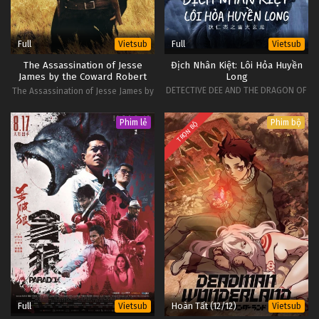
#1
12
11
24 Giờ Chống Khủng Bố: Phần 3 Tập
Vietsub
Full
Full
Vietsub
Vietsub
#1
11
The Assassination of Jesse
Địch Nhân Kiệt: Lôi Hỏa Huyền
James by the Coward Robert
Long
10
24 Giờ Chống Khủng Bố: Phần 3 Tập
Vietsub
Ford
DETECTIVE DEE AND THE DRAGON OF
The Assassination of Jesse James by
#1
10
FIRE
the Coward Robert Ford
Phim lẻ
Phim bộ
TRỌN BỘ
Full
Hoàn Tất (12/12)
Vietsub
Vietsub