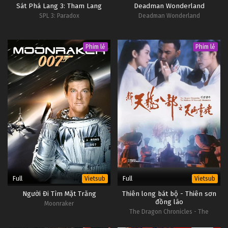
Sát Phá Lang 3: Tham Lang
Deadman Wonderland
SPL 3: Paradox
Deadman Wonderland
Phim lẻ
Phim lẻ
Full
Full
Vietsub
Vietsub
Người Đi Tìm Mặt Trăng
Thiên long bát bộ - Thiên sơn
đồng lão
Moonraker
The Dragon Chronicles - The
Maidens of Heavenly Mountain