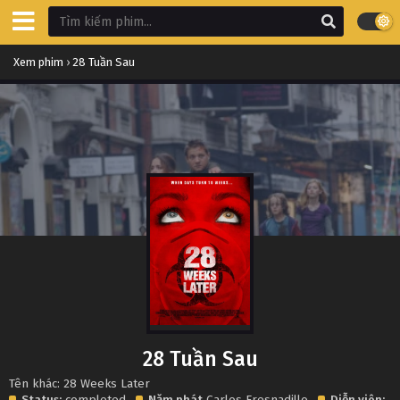
Xem phim
›
28 Tuần Sau
28 Tuần Sau
Tên khác: 28 Weeks Later
Status:
completed
Năm phát
Carlos Fresnadillo
Diễn viên: