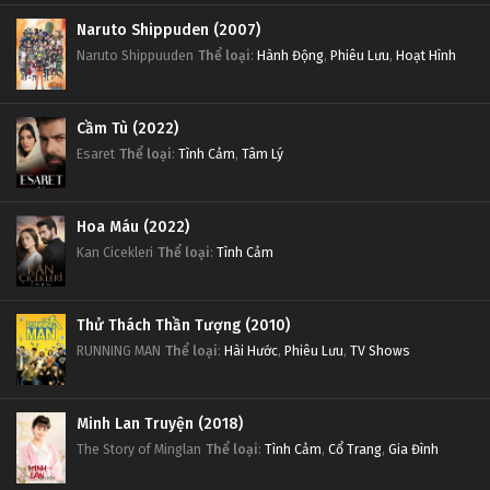
Naruto Shippuden (2007)
Naruto Shippuuden
Thể loại
:
Hành Động
,
Phiêu Lưu
,
Hoạt Hình
Cầm Tù (2022)
Esaret
Thể loại
:
Tình Cảm
,
Tâm Lý
Hoa Máu (2022)
Kan Cicekleri
Thể loại
:
Tình Cảm
Thử Thách Thần Tượng (2010)
RUNNING MAN
Thể loại
:
Hài Hước
,
Phiêu Lưu
,
TV Shows
Minh Lan Truyện (2018)
The Story of Minglan
Thể loại
:
Tình Cảm
,
Cổ Trang
,
Gia Đình