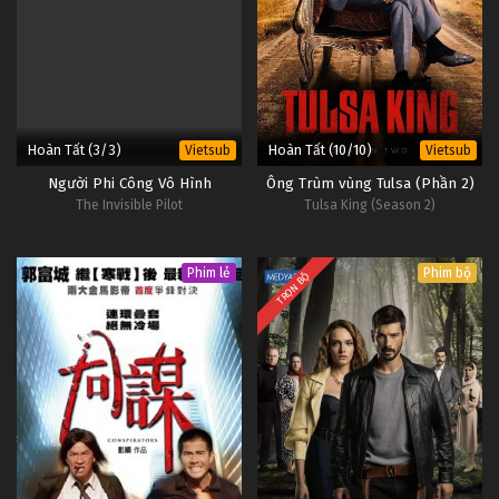
Hoàn Tất (3/3)
Hoàn Tất (10/10)
Vietsub
Vietsub
Người Phi Công Vô Hình
Ông Trùm vùng Tulsa (Phần 2)
The Invisible Pilot
Tulsa King (Season 2)
Phim lẻ
Phim bộ
TRỌN BỘ