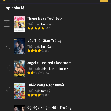
Top phim lẻ
Tháng Ngày Tươi Đẹp
1
Thể loại
:
Tình Cảm
10.0
Nếu Thời Gian Trở Lại
2
Thể loại
:
Tình Cảm
8.0
Angel Guts: Red Classroom
3
Thể loại
:
Chính kịch
,
Phim 18+
3.4
Chiếc Vòng Ngọc Huyết
4
Thể loại
:
Tâm Lý
8.0
Đội Đặc Nhiệm Hiện Trường