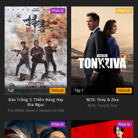
Phim lẻ
Phim bộ
Full
Tập 1
Vietsub
Vietsub
Bão Trắng 3: Thiên Đàng Hay
NCIS: Tony & Ziva
Địa Ngục
NCIS: Tony & Ziva
The White Storm 3: Heaven or Hell
Phim lẻ
Phim lẻ