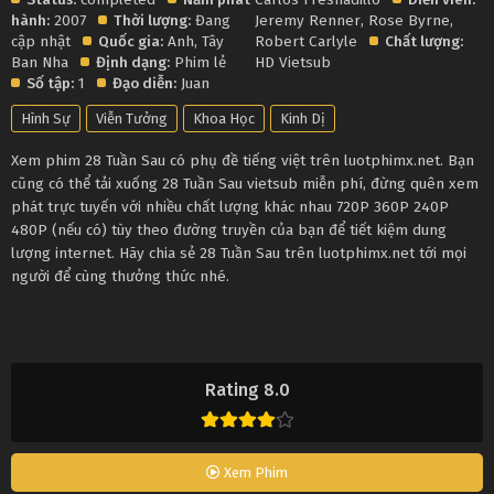
hành:
2007
Thời lượng:
Đang
Jeremy Renner
,
Rose Byrne
,
cập nhật
Quốc gia:
Anh
,
Tây
Robert Carlyle
Chất lượng:
Ban Nha
Định dạng:
Phim lẻ
HD Vietsub
Số tập:
1
Đạo diễn:
Juan
Hình Sự
Viễn Tưởng
Khoa Học
Kinh Dị
Xem phim 28 Tuần Sau có phụ đề tiếng việt trên luotphimx.net. Bạn
cũng có thể tải xuống 28 Tuần Sau vietsub miễn phí, đừng quên xem
phát trực tuyến với nhiều chất lượng khác nhau 720P 360P 240P
480P (nếu có) tùy theo đường truyền của bạn để tiết kiệm dung
lượng internet. Hãy chia sẻ 28 Tuần Sau trên luotphimx.net tới mọi
người để cùng thưởng thức nhé.
Rating 8.0
Xem Phim