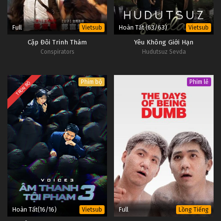
Full
Hoàn Tất (63/63)
Vietsub
Vietsub
Cặp Đôi Trinh Thám
Yêu Không Giới Hạn
Conspirators
Hudutsuz Sevda
Phim bộ
Phim lẻ
TRỌN BỘ
Hoàn Tất(16/16)
Full
Vietsub
Lồng Tiếng