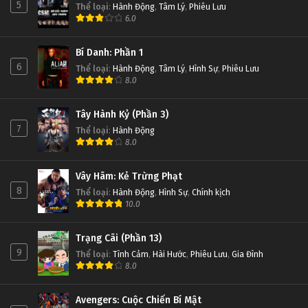
5
Thể loại
:
Hành Động
,
Tâm Lý
,
Phiêu Lưu
6.0
Bí Danh: Phần 1
6
Thể loại
:
Hành Động
,
Tâm Lý
,
Hình Sự
,
Phiêu Lưu
8.0
Tây Hành Kỷ (Phần 3)
7
Thể loại
:
Hành Động
8.0
Vây Hãm: Kẻ Trừng Phạt
8
Thể loại
:
Hành Động
,
Hình Sự
,
Chính kịch
10.0
Trạng Cãi (Phần 13)
9
Thể loại
:
Tình Cảm
,
Hài Hước
,
Phiêu Lưu
,
Gia Đình
8.0
Avengers: Cuộc Chiến Bí Mật