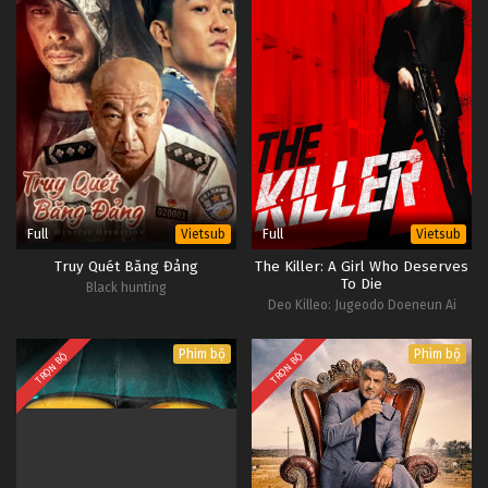
Full
Full
Vietsub
Vietsub
Truy Quét Băng Đảng
The Killer: A Girl Who Deserves
To Die
Black hunting
Deo Killeo: Jugeodo Doeneun Ai
Phim bộ
Phim bộ
TRỌN BỘ
TRỌN BỘ