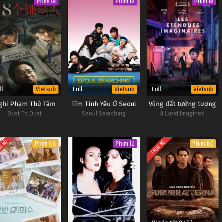
Phim lẻ
Phim lẻ
Phim lẻ
ll
Full
Full
Vietsub
Vietsub
Vietsub
ghi Phạm Thứ Tám
Tìm Tình Yêu Ở Seoul
Vùng đất tưởng tượng
Dust To Dust
Seoul Searching
A Land Imagined
N BỘ
TRỌN BỘ
Phim bộ
Phim lẻ
Phim bộ