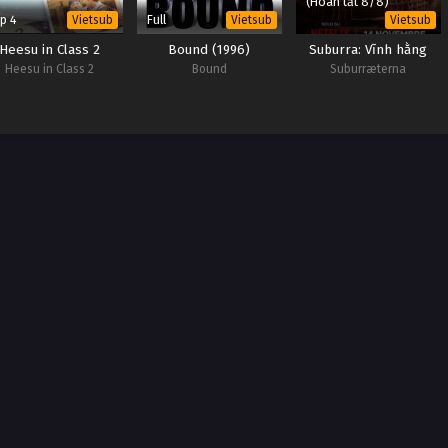
(Hoàn tất 8/8)
p 4
Full
Vietsub
Vietsub
Vietsub
Heesu in Class 2
Bound (1996)
Suburra: Vĩnh hằng
Heesu in Class 2
Bound
Suburræterna