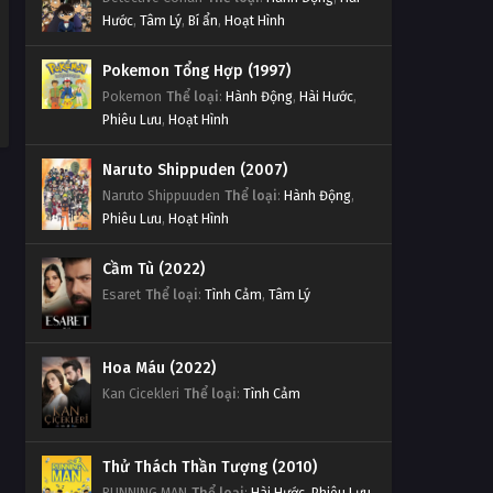
Hước
,
Tâm Lý
,
Bí ẩn
,
Hoạt Hình
Pokemon Tổng Hợp (1997)
Pokemon
Thể loại
:
Hành Động
,
Hài Hước
,
Phiêu Lưu
,
Hoạt Hình
Naruto Shippuden (2007)
Naruto Shippuuden
Thể loại
:
Hành Động
,
Phiêu Lưu
,
Hoạt Hình
Cầm Tù (2022)
Esaret
Thể loại
:
Tình Cảm
,
Tâm Lý
Hoa Máu (2022)
Kan Cicekleri
Thể loại
:
Tình Cảm
Thử Thách Thần Tượng (2010)
RUNNING MAN
Thể loại
:
Hài Hước
,
Phiêu Lưu
,