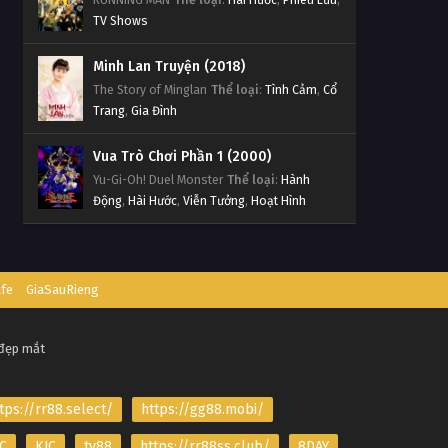
TV Shows
Minh Lan Truyện (2018)
The Story of Minglan
Thể loại
:
Tình Cảm
,
Cổ
Trang
,
Gia Đình
Vua Trò Chơi Phần 1 (2000)
Yu-Gi-Oh! Duel Monster
Thể loại
:
Hành
Động
,
Hài Hước
,
Viễn Tưởng
,
Hoạt Hình
afe
GiaSauRieng
 đẹp mắt
tps://rr88.select/
https://gg88.mobi/
C
KJC
tv88
https://rr88ss.club/
8DAY