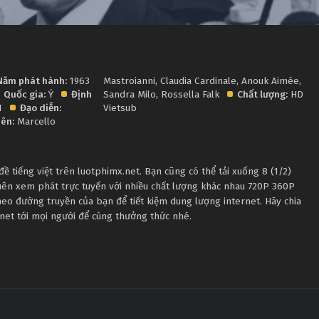
Năm phát hành:
1963
Mastroianni
,
Claudia Cardinale
,
Anouk Aimée
,
Quốc gia:
Ý
Định
Sandra Milo
,
Rossella Falk
Chất lượng:
HD
1
Đạo diễn:
Vietsub
iên:
Marcello
ề tiếng việt trên luotphimx.net. Bạn cũng có thể tải xuống 8 (1/2)
uên xem phát trực tuyến với nhiều chất lượng khác nhau 720P 360P
eo đường truyền của bạn để tiết kiệm dung lượng internet. Hãy chia
.net tới mọi người để cùng thưởng thức nhé.