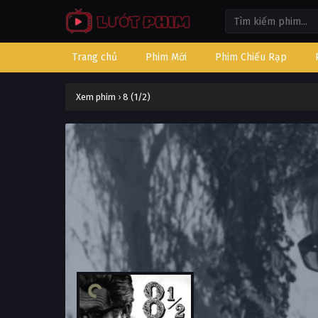
Trang chủ
Phim Mới
Phim Chiếu Rạp
Xem phim
›
8 (1/2)