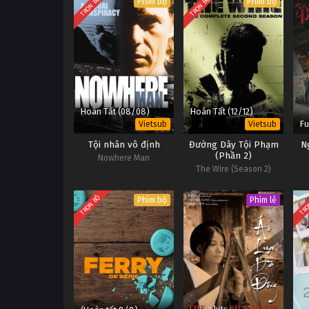
TRỌN BỘ
TRỌN BỘ
Phim bộ
Phim bộ
Hoàn Tất (08/08)
Hoàn Tất (12/12)
Fu
Vietsub
Vietsub
Tội nhân vô định
Đường Dây Tội Phạm
N
(Phần 2)
Nowhere Man
The Wire (Season 2)
TRỌN BỘ
TRỌ
Phim bộ
Phim lẻ