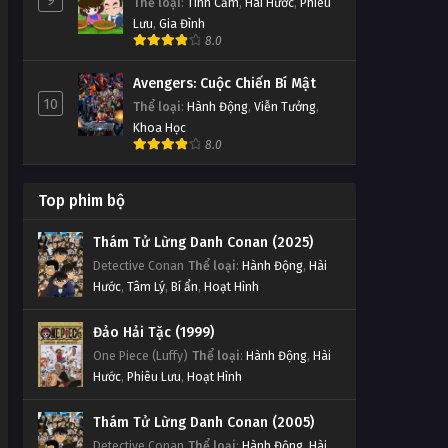
9
Thể loại
:
Tình Cảm
,
Hài Hước
,
Phiêu
Lưu
,
Gia Đình
8.0
Avengers: Cuộc Chiến Bí Mật
10
Thể loại
:
Hành Động
,
Viễn Tưởng
,
Khoa Học
8.0
Top phim bộ
Thám Tử Lừng Danh Conan (2025)
Detective Conan
Thể loại
:
Hành Động
,
Hài
Hước
,
Tâm Lý
,
Bí ẩn
,
Hoạt Hình
Đảo Hải Tặc (1999)
One Piece (Luffy)
Thể loại
:
Hành Động
,
Hài
Hước
,
Phiêu Lưu
,
Hoạt Hình
Thám Tử Lừng Danh Conan (2005)
Detective Conan
Thể loại
:
Hành Động
,
Hài