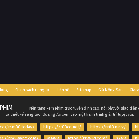
 dụng
Chính sách riêng tư
Liên hệ
Sitemap
Giá Nông Sản
Giac
PHIM
- Nền tảng xem phim trực tuyến đỉnh cao, nổi bật với giao diện
và thiết kế sáng tạo, đưa người xem vào một hành trình giải trí tuyệt vời.
ps://mm88.today/
https://rr88co.net/
https://rr88.navy/
ht
ps://rr88wang.com/
MM88
https://rr88rd.com/
XX88
KJ