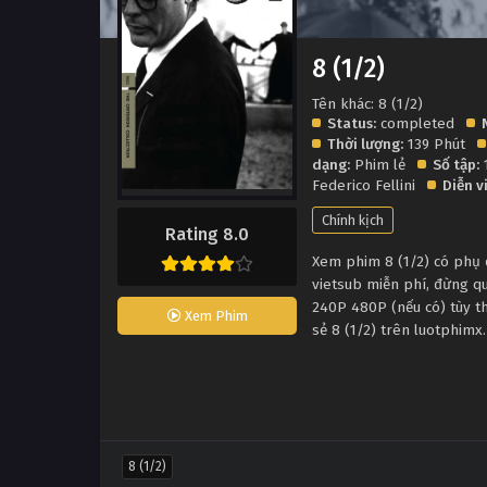
8 (1/2)
Tên khác: 8 (1/2)
Status:
completed
Thời lượng:
139 Phút
dạng:
Phim lẻ
Số tập:
Federico Fellini
Diễn v
Chính kịch
Rating 8.0
Xem phim 8 (1/2) có phụ đ
vietsub miễn phí, đừng q
240P 480P (nếu có) tùy th
Xem Phim
sẻ 8 (1/2) trên luotphimx
8 (1/2)