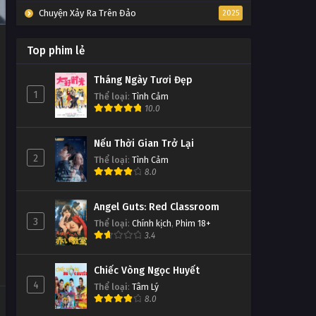
Chuyện Xảy Ra Trên Đảo
2025
Top phim lẻ
Tháng Ngày Tươi Đẹp
1
Thể loại
:
Tình Cảm
10.0
Nếu Thời Gian Trở Lại
2
Thể loại
:
Tình Cảm
8.0
Angel Guts: Red Classroom
3
Thể loại
:
Chính kịch
,
Phim 18+
3.4
Chiếc Vòng Ngọc Huyết
4
Thể loại
:
Tâm Lý
8.0