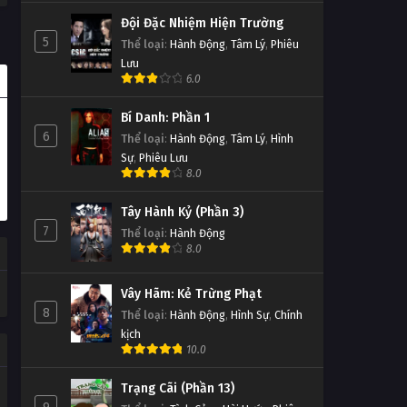
Đội Đặc Nhiệm Hiện Trường
5
Thể loại
:
Hành Động
,
Tâm Lý
,
Phiêu
Lưu
6.0
Bí Danh: Phần 1
6
Thể loại
:
Hành Động
,
Tâm Lý
,
Hình
Sự
,
Phiêu Lưu
8.0
Tây Hành Kỷ (Phần 3)
7
Thể loại
:
Hành Động
8.0
Vây Hãm: Kẻ Trừng Phạt
8
Thể loại
:
Hành Động
,
Hình Sự
,
Chính
kịch
10.0
Trạng Cãi (Phần 13)