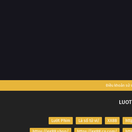
Điều khoản sử
LUOT
Lướt Phim
Lá số tử vi/
XX88
htt
https://gg88.shop/
https://gg88.cn.com/
htt