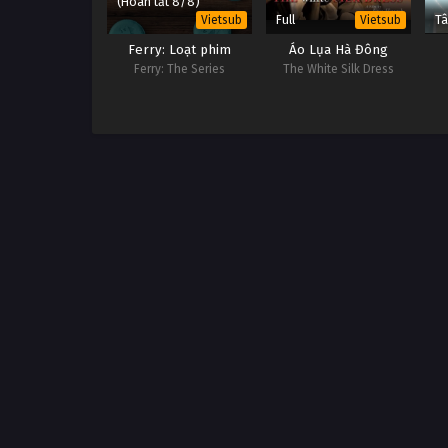
(Hoàn tất 8/8)
Full
Tâ
Vietsub
Vietsub
Ferry: Loạt phim
Áo Lụa Hà Đông
Ferry: The Series
The White Silk Dress