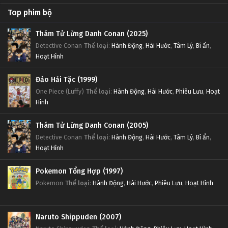
Top phim bộ
Thám Tử Lừng Danh Conan (2025)
Detective Conan
Thể loại
:
Hành Động
,
Hài Hước
,
Tâm Lý
,
Bí ẩn
,
Hoạt Hình
Đảo Hải Tặc (1999)
One Piece (Luffy)
Thể loại
:
Hành Động
,
Hài Hước
,
Phiêu Lưu
,
Hoạt
Hình
Thám Tử Lừng Danh Conan (2005)
Detective Conan
Thể loại
:
Hành Động
,
Hài Hước
,
Tâm Lý
,
Bí ẩn
,
Hoạt Hình
Pokemon Tổng Hợp (1997)
Pokemon
Thể loại
:
Hành Động
,
Hài Hước
,
Phiêu Lưu
,
Hoạt Hình
Naruto Shippuden (2007)