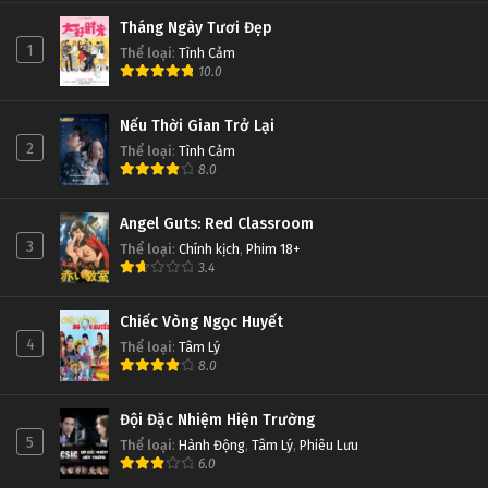
Tháng Ngày Tươi Đẹp
1
Thể loại
:
Tình Cảm
10.0
Nếu Thời Gian Trở Lại
2
Thể loại
:
Tình Cảm
8.0
Angel Guts: Red Classroom
3
Thể loại
:
Chính kịch
,
Phim 18+
3.4
Chiếc Vòng Ngọc Huyết
4
Thể loại
:
Tâm Lý
8.0
Đội Đặc Nhiệm Hiện Trường
5
Thể loại
:
Hành Động
,
Tâm Lý
,
Phiêu Lưu
6.0