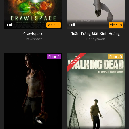
Full
Full
Vietsub
Vietsub
Crawlspace
Tuần Trăng Mật Kinh Hoàng
Crawlspace
Honeymoon
Phim lẻ
Phim bộ
TRỌN BỘ