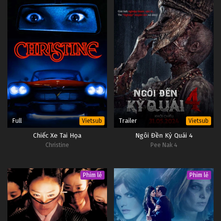
Full
Trailer
Vietsub
Vietsub
Chiếc Xe Tai Họa
Ngôi Đền Kỳ Quái 4
Christine
Pee Nak 4
Phim lẻ
Phim lẻ