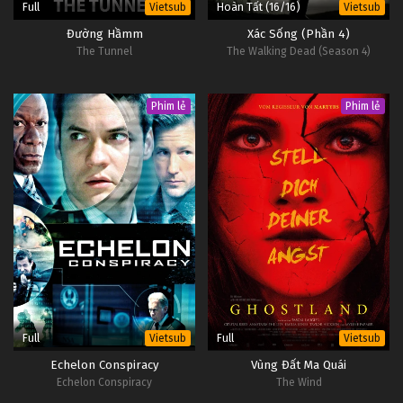
Full
Hoàn Tất (16/16)
Vietsub
Vietsub
Đường Hầmm
Xác Sống (Phần 4)
The Tunnel
The Walking Dead (Season 4)
Phim lẻ
Phim lẻ
Full
Full
Vietsub
Vietsub
Echelon Conspiracy
Vùng Đất Ma Quái
Echelon Conspiracy
The Wind