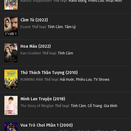
Naruto Shippuuden
Thể loại
:
Hành Động
,
Phiêu Lưu
,
Hoạt Hình
Cầm Tù (2022)
Esaret
Thể loại
:
Tình Cảm
,
Tâm Lý
Hoa Máu (2022)
Kan Cicekleri
Thể loại
:
Tình Cảm
Thử Thách Thần Tượng (2010)
RUNNING MAN
Thể loại
:
Hài Hước
,
Phiêu Lưu
,
TV Shows
Minh Lan Truyện (2018)
The Story of Minglan
Thể loại
:
Tình Cảm
,
Cổ Trang
,
Gia Đình
Vua Trò Chơi Phần 1 (2000)