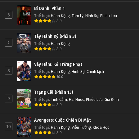
Bí Danh: Phần 1
6
Thể loại
:
Hành Động
,
Tâm Lý
,
Hình Sự
,
Phiêu Lưu
8.0
Tây Hành Kỷ (Phần 3)
7
Thể loại
:
Hành Động
8.0
Vây Hãm: Kẻ Trừng Phạt
8
Thể loại
:
Hành Động
,
Hình Sự
,
Chính kịch
10.0
Trạng Cãi (Phần 13)
9
Thể loại
:
Tình Cảm
,
Hài Hước
,
Phiêu Lưu
,
Gia Đình
8.0
Avengers: Cuộc Chiến Bí Mật
10
Thể loại
:
Hành Động
,
Viễn Tưởng
,
Khoa Học
8.0