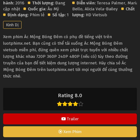
hành:
2016
Thời lượng:
Đang
Diễn viên:
Teresa Palmer
,
Maria
cập nhật
Quốc gia:
Âu Mỹ
Bello
,
Alicia Vela-Bailey
Chất
Định dạng:
Phim lẻ
Số tập:
1
lượng:
HD Vietsub
Kinh Dị
Xem phim Ác Mộng Bóng Đêm có phụ đề tiếng việt trên
luotphimx.net. Bạn cũng có thể tải xuống Ác Mộng Bóng Đêm
vietsub miễn phí, đừng quên xem phát trực tuyến với nhiều chất
lượng khác nhau 720P 360P 240P 480P (nếu có) tùy theo đường
truyền của bạn để tiết kiệm dung lượng internet. Hãy chia sẻ Ác
Mộng Bóng Đêm trên luotphimx.net tới mọi người để cùng thưởng
thức nhé.
Rating 8.0
Trailer
Xem Phim