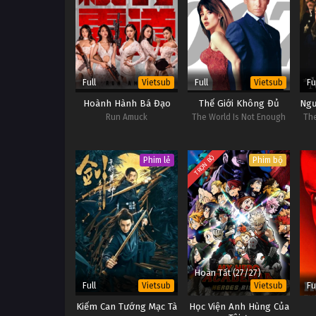
Full
Full
Fu
Vietsub
Vietsub
Hoành Hành Bá Đạo
Thế Giới Không Đủ
Ngư
Run Amuck
The World Is Not Enough
The
TRỌN BỘ
Phim lẻ
Phim bộ
Hoàn Tất (27/27)
Full
Fu
Vietsub
Vietsub
Kiếm Can Tướng Mạc Tà
Học Viện Anh Hùng Của