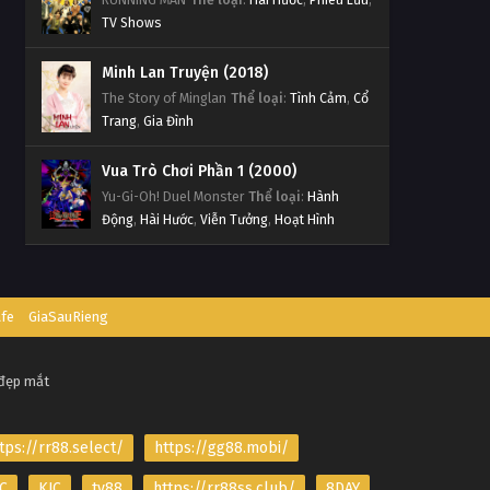
TV Shows
Minh Lan Truyện (2018)
The Story of Minglan
Thể loại
:
Tình Cảm
,
Cổ
Trang
,
Gia Đình
Vua Trò Chơi Phần 1 (2000)
Yu-Gi-Oh! Duel Monster
Thể loại
:
Hành
Động
,
Hài Hước
,
Viễn Tưởng
,
Hoạt Hình
afe
GiaSauRieng
 đẹp mắt
tps://rr88.select/
https://gg88.mobi/
C
KJC
tv88
https://rr88ss.club/
8DAY