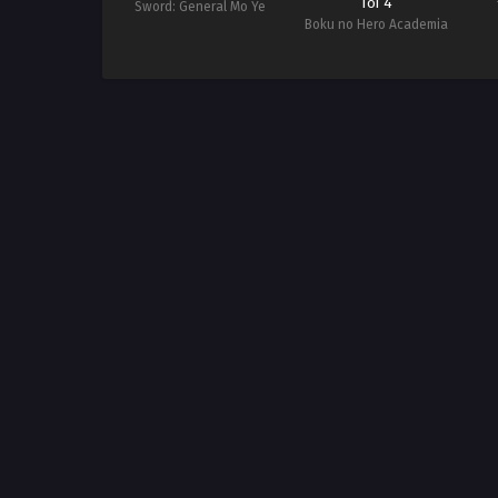
Tôi 4
Sword: General Mo Ye
Boku no Hero Academia
4th Season