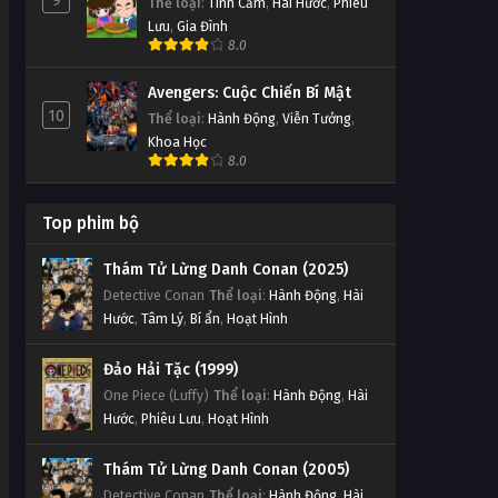
9
Thể loại
:
Tình Cảm
,
Hài Hước
,
Phiêu
Lưu
,
Gia Đình
8.0
Avengers: Cuộc Chiến Bí Mật
10
Thể loại
:
Hành Động
,
Viễn Tưởng
,
Khoa Học
8.0
Top phim bộ
Thám Tử Lừng Danh Conan (2025)
Detective Conan
Thể loại
:
Hành Động
,
Hài
Hước
,
Tâm Lý
,
Bí ẩn
,
Hoạt Hình
Đảo Hải Tặc (1999)
One Piece (Luffy)
Thể loại
:
Hành Động
,
Hài
Hước
,
Phiêu Lưu
,
Hoạt Hình
Thám Tử Lừng Danh Conan (2005)
Detective Conan
Thể loại
:
Hành Động
,
Hài