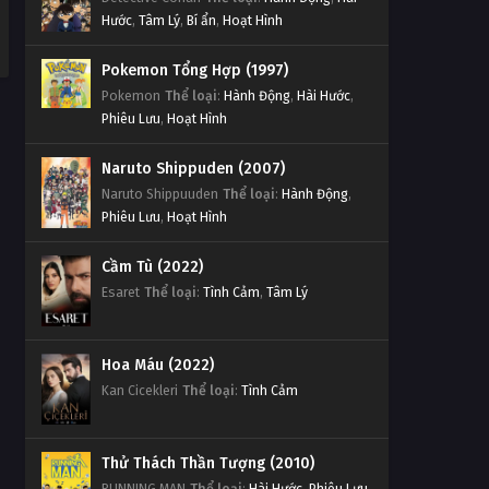
Hước
,
Tâm Lý
,
Bí ẩn
,
Hoạt Hình
Pokemon Tổng Hợp (1997)
Pokemon
Thể loại
:
Hành Động
,
Hài Hước
,
Phiêu Lưu
,
Hoạt Hình
Naruto Shippuden (2007)
Naruto Shippuuden
Thể loại
:
Hành Động
,
Phiêu Lưu
,
Hoạt Hình
Cầm Tù (2022)
Esaret
Thể loại
:
Tình Cảm
,
Tâm Lý
Hoa Máu (2022)
Kan Cicekleri
Thể loại
:
Tình Cảm
Thử Thách Thần Tượng (2010)
RUNNING MAN
Thể loại
:
Hài Hước
,
Phiêu Lưu
,