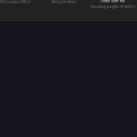
Chấn Sơn Hà
The Lazarus Effect
Mercy for None
Shocking Kungfu Of HUO's