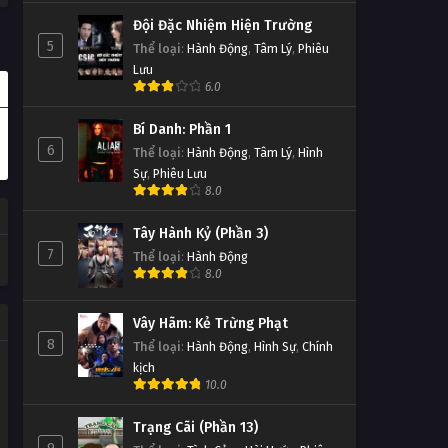
Đội Đặc Nhiệm Hiện Trường
5
Thể loại
:
Hành Động
,
Tâm Lý
,
Phiêu
Lưu
6.0
Bí Danh: Phần 1
6
Thể loại
:
Hành Động
,
Tâm Lý
,
Hình
Sự
,
Phiêu Lưu
8.0
Tây Hành Kỷ (Phần 3)
7
Thể loại
:
Hành Động
8.0
Vây Hãm: Kẻ Trừng Phạt
8
Thể loại
:
Hành Động
,
Hình Sự
,
Chính
kịch
10.0
Trạng Cãi (Phần 13)