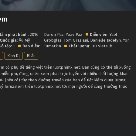
lem
Năm phát hành:
2016
Doron Paz
,
Yoav Paz
Diễn viên:
Yael
Quốc gia:
Âu Mỹ
Grobglas
,
Tom Graziani
,
Danielle Jadelyn
,
Yon
Số tập:
1
Đạo diễn:
Tumarkin
Chất lượng:
HD Vietsub
g
Kinh Dị
Bí ẩn
 có phụ đề tiếng việt trên luotphimx.net. Bạn cũng có thể tải xuống
 miễn phí, đừng quên xem phát trực tuyến với nhiều chất lượng khác
 (nếu có) tùy theo đường truyền của bạn để tiết kiệm dung lượng
Quỷ Jeruzalem trên luotphimx.net tới mọi người để cùng thưởng thức