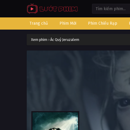
Trang chủ
Phim Mới
Phim Chiếu Rạp
Xem phim
›
Ác Quỷ Jeruzalem