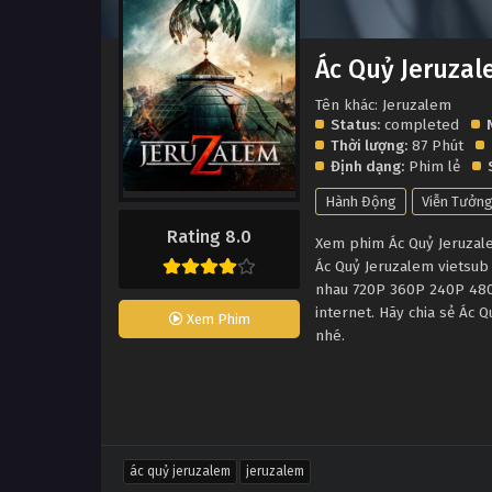
Ác Quỷ Jeruza
Tên khác: Jeruzalem
Status:
completed
Thời lượng:
87 Phút
Định dạng:
Phim lẻ
Hành Động
Viễn Tưởn
Rating 8.0
Xem phim Ác Quỷ Jeruzalem
Ác Quỷ Jeruzalem vietsub
nhau 720P 360P 240P 480P
internet. Hãy chia sẻ Ác 
Xem Phim
nhé.
ác quỷ jeruzalem
jeruzalem