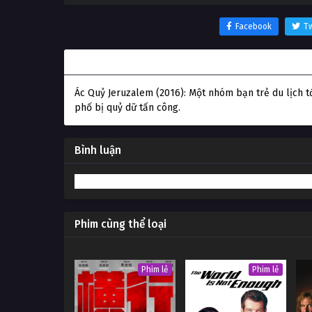
Facebook
Tw
Thông tin phim Ác Quỷ Jeruzalem
Ác Quỷ Jeruzalem (2016): Một nhóm bạn trẻ du lịch t
phố bị quỷ dữ tấn công.
Bình luận
Phim cùng thể loại
Phim lẻ
Phim lẻ