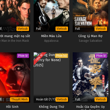
ll
Full
Full
Vietsub
Vietsub
Vietsub
ời mang mặt nạ sắt
Miền Máu Lửa
Công Lý Man Rợ
 Man in the Iron Mask
Appaloosa
Savage Salvation
TRỌN BỘ
Phim lẻ
Phim bộ
Phim lẻ
ll
Hoàn tất (7/7)
Full
Thuyết Minh
Vietsub
Vietsub
Hồi Sinh
Không Dung Thứ
Hoắc Gia Quyền: Uy