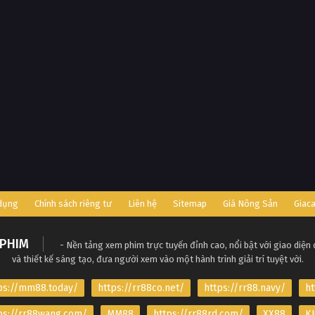
 dụng
Chính sách riêng tư
Liên hệ
Sitemap
Giá Nông Sản
Giac
PHIM
- Nền tảng xem phim trực tuyến đỉnh cao, nổi bật với giao diện
và thiết kế sáng tạo, đưa người xem vào một hành trình giải trí tuyệt vời.
ps://mm88.today/
https://rr88co.net/
https://rr88.navy/
ht
ps://rr88wang.com/
MM88
https://rr88rd.com/
XX88
KJ