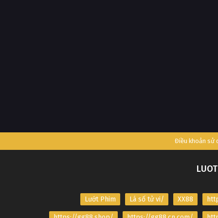
Điều khoản sử
LUOT
Lướt Phim
Lá số tử vi/
XX88
htt
https://gg88.shop/
https://gg88.cn.com/
htt