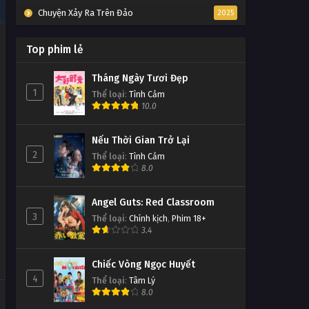
Chuyện Xảy Ra Trên Đảo
2025
Top phim lẻ
Tháng Ngày Tươi Đẹp
1
Thể loại
:
Tình Cảm
10.0
Nếu Thời Gian Trở Lại
2
Thể loại
:
Tình Cảm
8.0
Angel Guts: Red Classroom
3
Thể loại
:
Chính kịch
,
Phim 18+
3.4
Chiếc Vòng Ngọc Huyết
4
Thể loại
:
Tâm Lý
8.0