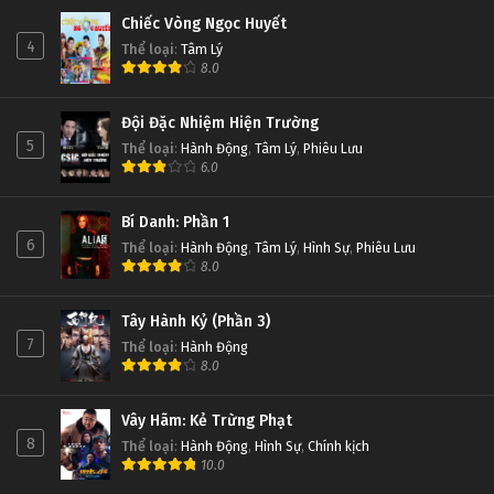
Chiếc Vòng Ngọc Huyết
4
Thể loại
:
Tâm Lý
8.0
Đội Đặc Nhiệm Hiện Trường
5
Thể loại
:
Hành Động
,
Tâm Lý
,
Phiêu Lưu
6.0
Bí Danh: Phần 1
6
Thể loại
:
Hành Động
,
Tâm Lý
,
Hình Sự
,
Phiêu Lưu
8.0
Tây Hành Kỷ (Phần 3)
7
Thể loại
:
Hành Động
8.0
Vây Hãm: Kẻ Trừng Phạt
8
Thể loại
:
Hành Động
,
Hình Sự
,
Chính kịch
10.0