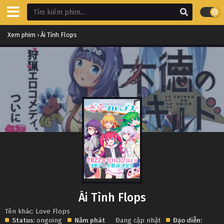
Xem phim
›
Ái Tình Flops
Ái Tình Flops
Tên khác: Love Flops
Status:
ongoing
Năm phát
Đang cập nhật
Đạo diễn: