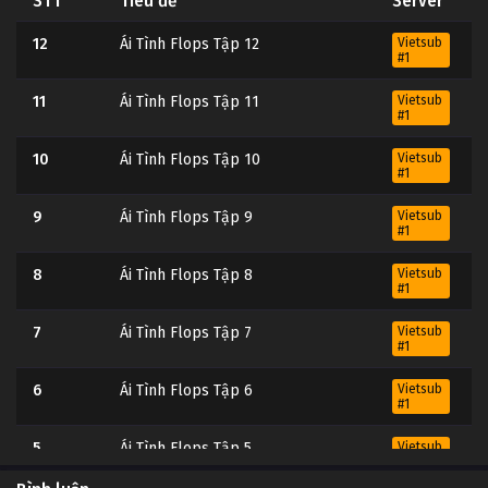
STT
Tiêu đề
Server
12
Ái Tình Flops Tập 12
Vietsub
#1
11
Ái Tình Flops Tập 11
Vietsub
#1
10
Ái Tình Flops Tập 10
Vietsub
#1
9
Ái Tình Flops Tập 9
Vietsub
#1
8
Ái Tình Flops Tập 8
Vietsub
#1
7
Ái Tình Flops Tập 7
Vietsub
#1
6
Ái Tình Flops Tập 6
Vietsub
#1
5
Ái Tình Flops Tập 5
Vietsub
#1