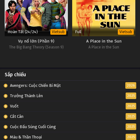
Hoàn Tất (24/24)
Full
Vietsub
Vietsub
Vụ nổ lớn (Phần 9)
A Place in the Sun
The Big Bang Theory (Season 9)
A Place in the Sun
Sắp chiếu
Avengers: Cuộc Chiến Bí Mật
2026
Trưởng Thành Lên
2025
Vuốt
2025
Cắt Cân
2025
Cuộc Đấu Súng Cuối Cùng
2025
Máu & Thần Thoại
2025