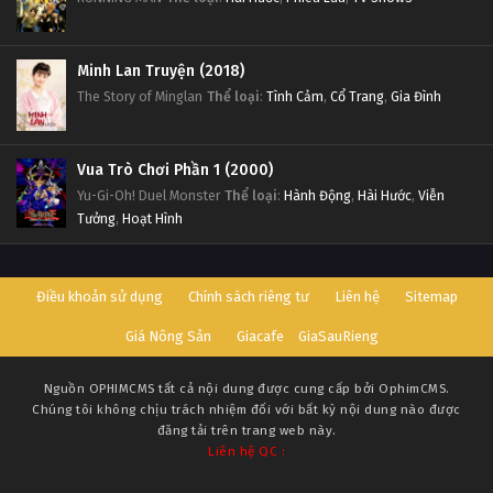
Minh Lan Truyện (2018)
The Story of Minglan
Thể loại
:
Tình Cảm
,
Cổ Trang
,
Gia Đình
Vua Trò Chơi Phần 1 (2000)
Yu-Gi-Oh! Duel Monster
Thể loại
:
Hành Động
,
Hài Hước
,
Viễn
Tưởng
,
Hoạt Hình
Điều khoản sử dụng
Chính sách riêng tư
Liên hệ
Sitemap
Giá Nông Sản
Giacafe
GiaSauRieng
Nguồn
OPHIMCMS
tất cả nội dung được cung cấp bởi OphimCMS.
Chúng tôi không chịu trách nhiệm đối với bất kỳ nội dung nào được
đăng tải trên trang web này.
Liên hệ QC :