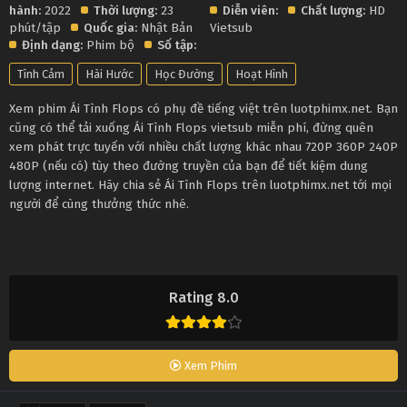
hành:
2022
Thời lượng:
23
Diễn viên:
Chất lượng:
HD
phút/tập
Quốc gia:
Nhật Bản
Vietsub
Định dạng:
Phim bộ
Số tập:
Tình Cảm
Hài Hước
Học Đường
Hoạt Hình
Xem phim Ái Tình Flops có phụ đề tiếng việt trên luotphimx.net. Bạn
cũng có thể tải xuống Ái Tình Flops vietsub miễn phí, đừng quên
xem phát trực tuyến với nhiều chất lượng khác nhau 720P 360P 240P
480P (nếu có) tùy theo đường truyền của bạn để tiết kiệm dung
lượng internet. Hãy chia sẻ Ái Tình Flops trên luotphimx.net tới mọi
người để cùng thưởng thức nhé.
Rating 8.0
Xem Phim