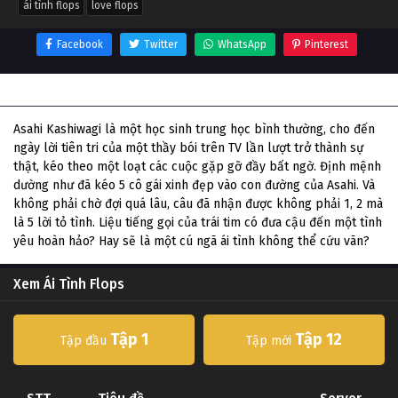
ái tình flops
love flops
Facebook
Twitter
WhatsApp
Pinterest
Thông tin phim Ái Tình Flops
Asahi Kashiwagi là một học sinh trung học bình thường, cho đến
ngày lời tiên tri của một thầy bói trên TV lần lượt trở thành sự
thật, kéo theo một loạt các cuộc gặp gỡ đầy bất ngờ. Định mệnh
dường như đã kéo 5 cô gái xinh đẹp vào con đường của Asahi. Và
không phải chờ đợi quá lâu, câu đã nhận được không phải 1, 2 mà
là 5 lời tỏ tình. Liệu tiếng gọi của trái tim có đưa cậu đến một tình
yêu hoàn hảo? Hay sẽ là một cú ngã ái tình không thể cứu vãn?
Xem Ái Tình Flops
Tập 1
Tập 12
Tập đầu
Tập mới