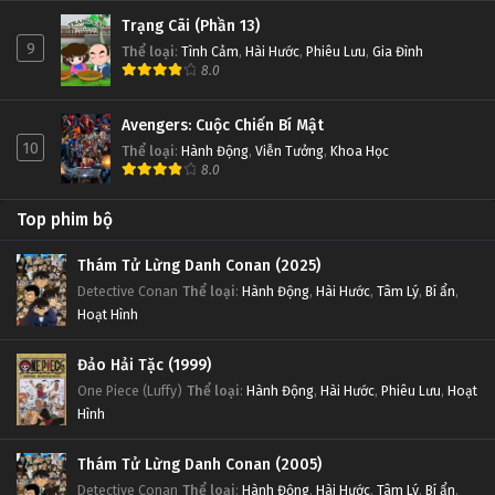
Trạng Cãi (Phần 13)
9
Thể loại
:
Tình Cảm
,
Hài Hước
,
Phiêu Lưu
,
Gia Đình
8.0
Avengers: Cuộc Chiến Bí Mật
10
Thể loại
:
Hành Động
,
Viễn Tưởng
,
Khoa Học
8.0
Top phim bộ
Thám Tử Lừng Danh Conan (2025)
Detective Conan
Thể loại
:
Hành Động
,
Hài Hước
,
Tâm Lý
,
Bí ẩn
,
Hoạt Hình
Đảo Hải Tặc (1999)
One Piece (Luffy)
Thể loại
:
Hành Động
,
Hài Hước
,
Phiêu Lưu
,
Hoạt
Hình
Thám Tử Lừng Danh Conan (2005)
Detective Conan
Thể loại
:
Hành Động
,
Hài Hước
,
Tâm Lý
,
Bí ẩn
,