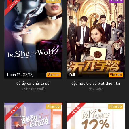
Phim bộ
Phim lẻ
TRỌN BỘ
Hoàn Tất (12/12)
Full
Vietsub
Vietsub
Cô ấy có phải là sói
Cậu học trò cá biệt thiên tài
Is She the Wolf?
天才学渣
Phim bộ
Phim bộ
TRỌN BỘ
TRỌN BỘ