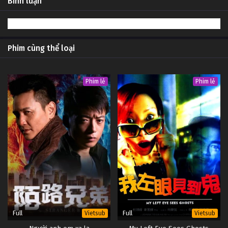
Bình luận
4
Ái Tình Flops Tập 4
Vietsub
#1
3
Ái Tình Flops Tập 3
Vietsub
#1
Phim cùng thể loại
2
Ái Tình Flops Tập 2
Vietsub
#1
Phim lẻ
Phim lẻ
1
Ái Tình Flops Tập 1
Vietsub
#1
Full
Full
Vietsub
Vietsub