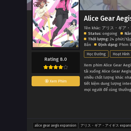
Alice Gear Aeg
Tên khác: アリス・ギア・
Status:
ongoing
Năm
Thời lượng:
24 phút/tậ
Bản
Định dạng:
Phim 
Học Đường
Hoạt Hình
Rating 8.0
Xem phim Alice Gear Aegi
tải xuống Alice Gear Aeg
nhiều chất lượng khác nh
Xem Phim
tiết kiệm dung lượng inte
mọi người để cùng thưởng
alice gear aegis expansion
アリス・ギア・アイギス expansi