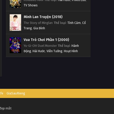
TV Shows
Minh Lan Truyện (2018)
The Story of Minglan
Thể loại
:
Tình Cảm
,
Cổ
Trang
,
Gia Đình
Vua Trò Chơi Phần 1 (2000)
Yu-Gi-Oh! Duel Monster
Thể loại
:
Hành
Động
,
Hài Hước
,
Viễn Tưởng
,
Hoạt Hình
afe
GiaSauRieng
 đẹp mắt