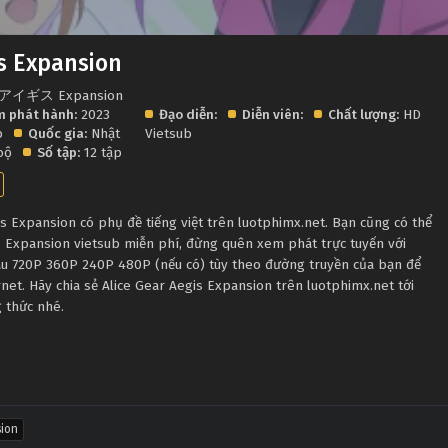
is Expansion
アイギス Expansion
 phát hành:
2023
Đạo diễn:
Diễn viên:
Chất lượng:
HD
p
Quốc gia:
Nhật
Vietsub
bộ
Số tập:
12 tập
s Expansion có phụ đề tiếng việt trên luotphimx.net. Bạn cũng có thể
is Expansion vietsub miễn phí, đừng quên xem phát trực tuyến với
au 720P 360P 240P 480P (nếu có) tùy theo đường truyền của bạn để
rnet. Hãy chia sẻ Alice Gear Aegis Expansion trên luotphimx.net tới
 thức nhé.
on