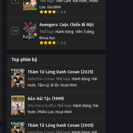
9
Thể loại
:
Tình Cảm
,
Hài Hước
,
Phiêu
Lưu
,
Gia Đình
8.0
Avengers: Cuộc Chiến Bí Mật
10
Thể loại
:
Hành Động
,
Viễn Tưởng
,
Khoa Học
8.0
Top phim bộ
Thám Tử Lừng Danh Conan (2025)
Detective Conan
Thể loại
:
Hành Động
,
Hài
Hước
,
Tâm Lý
,
Bí ẩn
,
Hoạt Hình
Đảo Hải Tặc (1999)
One Piece (Luffy)
Thể loại
:
Hành Động
,
Hài
Hước
,
Phiêu Lưu
,
Hoạt Hình
Thám Tử Lừng Danh Conan (2005)
Detective Conan
Thể loại
:
Hành Động
,
Hài