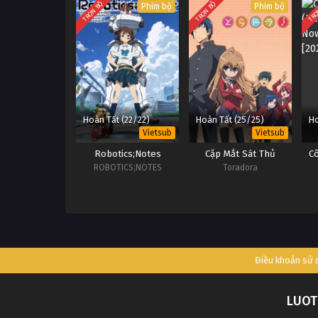
TRỌN BỘ
TRỌN BỘ
TRỌ
Phim bộ
Phim bộ
Hoàn Tất (22/22)
Hoàn Tất (25/25)
Ho
Vietsub
Vietsub
Robotics;Notes
Cặp Mắt Sát Thủ
C
ROBOTICS;NOTES
Toradora
Điều khoản sử
LUOT