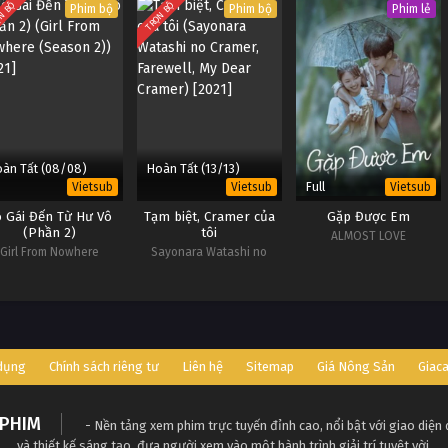
N BỘ
TRỌN BỘ
Phim bộ
Phim bộ
Phim lẻ
àn Tất (08/08)
Hoàn Tất (13/13)
Full
Vietsub
Vietsub
Vietsub
ô Gái Đến Từ Hư Vô
Tạm biệt, Cramer của
Gặp Được Em
(Phần 2)
tôi
ALMOST LOVE
Girl From Nowhere
Sayonara Watashi no
(Season 2)
Cramer, Farewell, My Dear
Cramer
 dụng
Chính sách riêng tư
Liên hệ
Sitemap
Giá Nông Sản
Giac
PHIM
- Nền tảng xem phim trực tuyến đỉnh cao, nổi bật với giao diện
và thiết kế sáng tạo, đưa người xem vào một hành trình giải trí tuyệt vời.