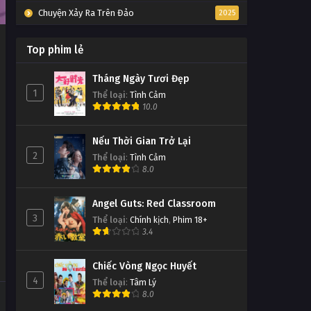
Chuyện Xảy Ra Trên Đảo
2025
Top phim lẻ
Tháng Ngày Tươi Đẹp
1
Thể loại
:
Tình Cảm
10.0
Nếu Thời Gian Trở Lại
2
Thể loại
:
Tình Cảm
8.0
Angel Guts: Red Classroom
3
Thể loại
:
Chính kịch
,
Phim 18+
3.4
Chiếc Vòng Ngọc Huyết
4
Thể loại
:
Tâm Lý
8.0