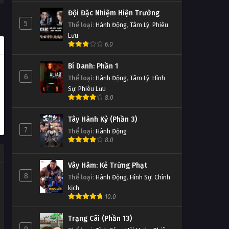
Đội Đặc Nhiệm Hiện Trường
5
Thể loại
:
Hành Động
,
Tâm Lý
,
Phiêu
Lưu
6.0
Bí Danh: Phần 1
6
Thể loại
:
Hành Động
,
Tâm Lý
,
Hình
Sự
,
Phiêu Lưu
8.0
Tây Hành Kỷ (Phần 3)
7
Thể loại
:
Hành Động
8.0
Vây Hãm: Kẻ Trừng Phạt
8
Thể loại
:
Hành Động
,
Hình Sự
,
Chính
kịch
10.0
Trạng Cãi (Phần 13)