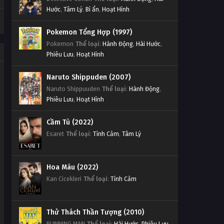
Hước
,
Tâm Lý
,
Bí ẩn
,
Hoạt Hình
Pokemon Tổng Hợp (1997)
Pokemon
Thể loại
:
Hành Động
,
Hài Hước
,
Phiêu Lưu
,
Hoạt Hình
Naruto Shippuden (2007)
Naruto Shippuuden
Thể loại
:
Hành Động
,
Phiêu Lưu
,
Hoạt Hình
Cầm Tù (2022)
Esaret
Thể loại
:
Tình Cảm
,
Tâm Lý
Hoa Máu (2022)
Kan Cicekleri
Thể loại
:
Tình Cảm
Thử Thách Thần Tượng (2010)
RUNNING MAN
Thể loại
:
Hài Hước
,
Phiêu Lưu
,