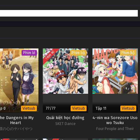
ập 4
Vietsub #1
ập 3
Vietsub #1
ập 2
Vietsub #1
ập 1
Vietsub #1
TRỌN BỘ
Phim lẻ
Phim bộ
Phim bộ
p 0
77/77
Tập 11
Vietsub
Vietsub
Vietsub
he Dangers in My
Quái kiệt học đường
4-nin wa Sorezore Uso
Heart
wo Tsuku
SKET Dance
僕の心のヤバイやつ
Four People and Their
Respective Lies