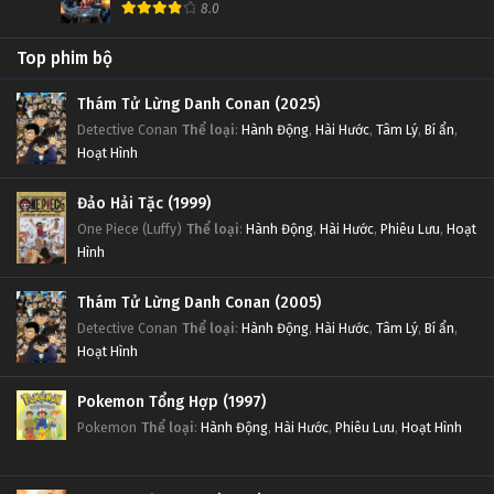
8.0
Top phim bộ
Thám Tử Lừng Danh Conan (2025)
Detective Conan
Thể loại
:
Hành Động
,
Hài Hước
,
Tâm Lý
,
Bí ẩn
,
Hoạt Hình
Đảo Hải Tặc (1999)
One Piece (Luffy)
Thể loại
:
Hành Động
,
Hài Hước
,
Phiêu Lưu
,
Hoạt
Hình
Thám Tử Lừng Danh Conan (2005)
Detective Conan
Thể loại
:
Hành Động
,
Hài Hước
,
Tâm Lý
,
Bí ẩn
,
Hoạt Hình
Pokemon Tổng Hợp (1997)
Pokemon
Thể loại
:
Hành Động
,
Hài Hước
,
Phiêu Lưu
,
Hoạt Hình