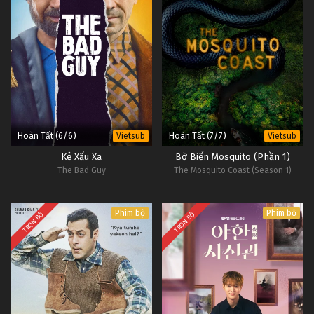
Hoàn Tất (6/6)
Hoàn Tất (7/7)
Vietsub
Vietsub
Kẻ Xấu Xa
Bờ Biển Mosquito (Phần 1)
The Bad Guy
The Mosquito Coast (Season 1)
Phim bộ
Phim bộ
TRỌN BỘ
TRỌN BỘ