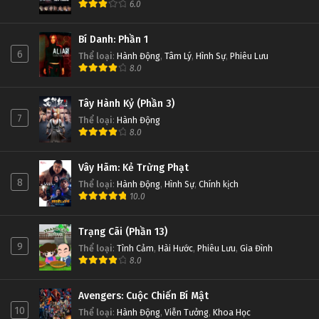
6.0
Bí Danh: Phần 1
6
Thể loại
:
Hành Động
,
Tâm Lý
,
Hình Sự
,
Phiêu Lưu
8.0
Tây Hành Kỷ (Phần 3)
7
Thể loại
:
Hành Động
8.0
Vây Hãm: Kẻ Trừng Phạt
8
Thể loại
:
Hành Động
,
Hình Sự
,
Chính kịch
10.0
Trạng Cãi (Phần 13)
9
Thể loại
:
Tình Cảm
,
Hài Hước
,
Phiêu Lưu
,
Gia Đình
8.0
Avengers: Cuộc Chiến Bí Mật
10
Thể loại
:
Hành Động
,
Viễn Tưởng
,
Khoa Học