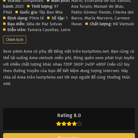
Status:
completed
Năm phát
Marín
,
Estefanía de los Santos
,
hành:
2021
Thời lượng:
97
Ana Turpin
,
Manuel de Blas
,
Phút
Quốc gia:
Tây Ban Nha
Pablo Gómez-Pando
,
Chema del
Định dạng:
Phim lẻ
Số tập:
1
Barco
,
María Marrero
,
Carmen
Đạo diễn:
Júlia de Paz Solvas
Ibeas
Chất lượng:
HD Vietsub
Diễn viên:
Tamara Casellas
,
Leire
Chính kịch
Xem phim Ama có phụ đề tiếng việt trên luotphimx.net. Bạn cũng có
thể tải xuống Ama vietsub miễn phí, đừng quên xem phát trực tuyến
với nhiều chất lượng khác nhau 720P 360P 240P 480P (nếu có) tùy
theo đường truyền của bạn để tiết kiệm dung lượng internet. Hãy
chia sẻ Ama trên luotphimx.net tới mọi người để cùng thưởng thức
nhé.
Rating 8.0