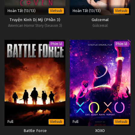
Hoàn Tất (13/13)
Hoàn Tất (13/13)
Vietsub
Vietsub
Truyện Kinh Dị Mỹ (Phần 3)
Gulcemal
American Horror Story (Season 3)
Gülcemal
Phim lẻ
Phim lẻ
Full
Full
Vietsub
Vietsub
Battle Force
XOXO