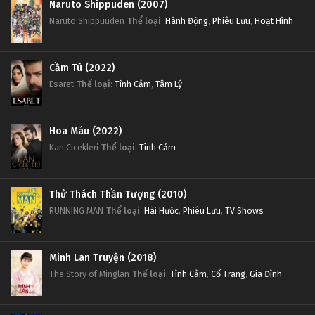
Naruto Shippuden (2007)
Naruto Shippuuden
Thể loại
:
Hành Động
,
Phiêu Lưu
,
Hoạt Hình
Cầm Tù (2022)
Esaret
Thể loại
:
Tình Cảm
,
Tâm Lý
Hoa Máu (2022)
Kan Cicekleri
Thể loại
:
Tình Cảm
Thử Thách Thần Tượng (2010)
RUNNING MAN
Thể loại
:
Hài Hước
,
Phiêu Lưu
,
TV Shows
Minh Lan Truyện (2018)
The Story of Minglan
Thể loại
:
Tình Cảm
,
Cổ Trang
,
Gia Đình