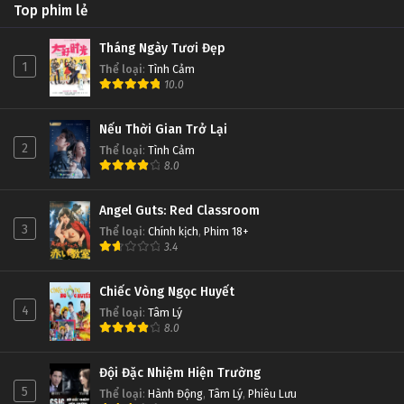
Top phim lẻ
Tháng Ngày Tươi Đẹp
1
Thể loại
:
Tình Cảm
10.0
Nếu Thời Gian Trở Lại
2
Thể loại
:
Tình Cảm
8.0
Angel Guts: Red Classroom
3
Thể loại
:
Chính kịch
,
Phim 18+
3.4
Chiếc Vòng Ngọc Huyết
4
Thể loại
:
Tâm Lý
8.0
Đội Đặc Nhiệm Hiện Trường
5
Thể loại
:
Hành Động
,
Tâm Lý
,
Phiêu Lưu