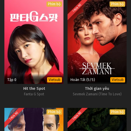
Phim bộ
Phim bộ
TRỌN BỘ
Tập 0
Hoàn Tất (5/5)
Vietsub
Vietsub
Hit the Spot
Thời gian yêu
Fanta G Spot
Sevmek Zamani (Time To Love)
Phim bộ
Phim bộ
TRỌN BỘ
TRỌN BỘ