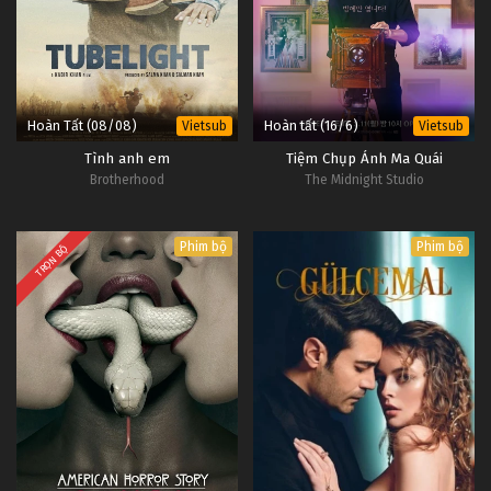
Hoàn Tất (08/08)
Hoàn tất (16/6)
Vietsub
Vietsub
Tình anh em
Tiệm Chụp Ảnh Ma Quái
Brotherhood
The Midnight Studio
Phim bộ
Phim bộ
TRỌN BỘ