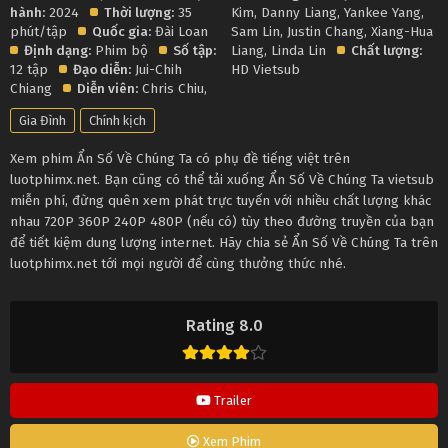
hành:
2024
Thời lượng:
35
Kim
,
Danny Liang
,
Yankee Yang
,
phút/tập
Quốc gia:
Đài Loan
Sam Lin
,
Justin Chang
,
Xiang-Hua
Định dạng:
Phim bộ
Số tập:
Liang
,
Linda Lin
Chất lượng:
12 tập
Đạo diễn:
Jui-Chih
HD Vietsub
Chiang
Diễn viên:
Chris Chiu
,
Gia Đình
Chính kịch
Xem phim Ẩn Số Về Chúng Ta có phụ đề tiếng việt trên
luotphimx.net. Bạn cũng có thể tải xuống Ẩn Số Về Chúng Ta vietsub
miễn phí, đừng quên xem phát trực tuyến với nhiều chất lượng khác
nhau 720P 360P 240P 480P (nếu có) tùy theo đường truyền của bạn
để tiết kiệm dung lượng internet. Hãy chia sẻ Ẩn Số Về Chúng Ta trên
luotphimx.net tới mọi người để cùng thưởng thức nhé.
Rating 8.0
Trailer
Xem Phim