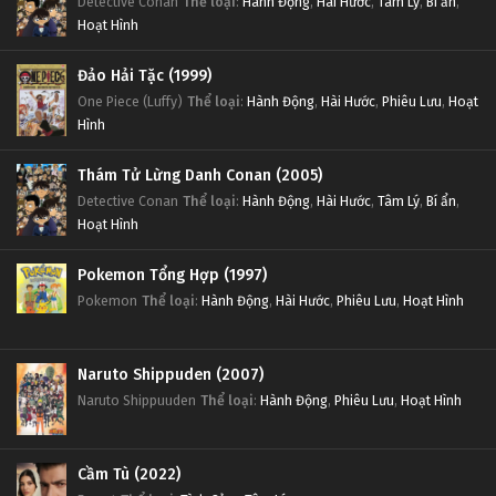
Detective Conan
Thể loại
:
Hành Động
,
Hài Hước
,
Tâm Lý
,
Bí ẩn
,
Hoạt Hình
Đảo Hải Tặc (1999)
One Piece (Luffy)
Thể loại
:
Hành Động
,
Hài Hước
,
Phiêu Lưu
,
Hoạt
Hình
Thám Tử Lừng Danh Conan (2005)
Detective Conan
Thể loại
:
Hành Động
,
Hài Hước
,
Tâm Lý
,
Bí ẩn
,
Hoạt Hình
Pokemon Tổng Hợp (1997)
Pokemon
Thể loại
:
Hành Động
,
Hài Hước
,
Phiêu Lưu
,
Hoạt Hình
Naruto Shippuden (2007)
Naruto Shippuuden
Thể loại
:
Hành Động
,
Phiêu Lưu
,
Hoạt Hình
Cầm Tù (2022)