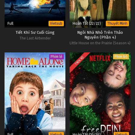
Full
Hoàn Tất (22/22)
Vietsub
Thuyết Minh
Tiết Khí Sư Cuối Cùng
Ngôi Nhà Nhỏ Trên Thảo
Nguyên (Phần 4)
The Last Airbender
Little House on the Prairie (Season 4)
Phim lẻ
Phim bộ
TRỌN BỘ
Full
Hoàn Tất (10/10)
Vietsub
Vietsub