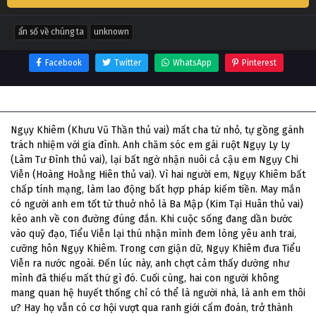
ẩn số về chúng ta
unknown
Facebook
Twitter
WhatsApp
Pinterest
Thông tin phim Ẩn Số Về Chúng Ta
Ngụy Khiêm (Khưu Vũ Thần thủ vai) mất cha từ nhỏ, tự gồng gánh
trách nhiệm với gia đình. Anh chăm sóc em gái ruột Ngụy Ly Ly
(Lâm Tư Đình thủ vai), lại bất ngờ nhận nuôi cả cậu em Ngụy Chi
Viễn (Hoàng Hoằng Hiên thủ vai). Vì hai người em, Ngụy Khiêm bất
chấp tính mạng, làm lao động bất hợp pháp kiếm tiền. May mắn
có người anh em tốt từ thuở nhỏ là Ba Mập (Kim Tại Huân thủ vai)
kéo anh về con đường đúng đắn. Khi cuộc sống đang dần bước
vào quỹ đạo, Tiểu Viễn lại thú nhận mình đem lòng yêu anh trai,
cưỡng hôn Ngụy Khiêm. Trong cơn giận dữ, Ngụy Khiêm đưa Tiểu
Viễn ra nước ngoài. Đến lúc này, anh chợt cảm thấy dường như
mình đã thiếu mất thứ gì đó. Cuối cùng, hai con người không
mang quan hệ huyết thống chỉ có thể là người nhà, là anh em thôi
ư? Hay họ vẫn có cơ hội vượt qua ranh giới cấm đoán, trở thành