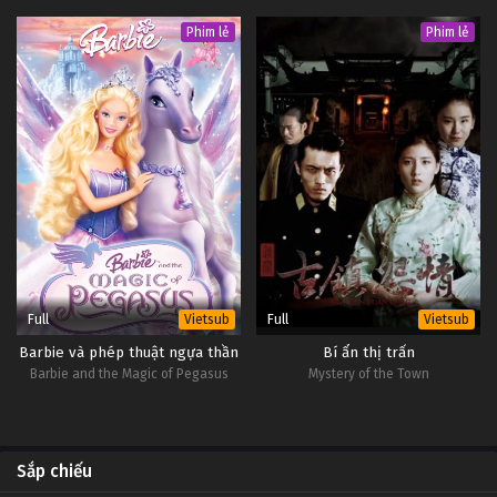
Phim lẻ
Phim lẻ
Full
Full
Vietsub
Vietsub
Barbie và phép thuật ngựa thần
Bí ẩn thị trấn
Barbie and the Magic of Pegasus
Mystery of the Town
Sắp chiếu