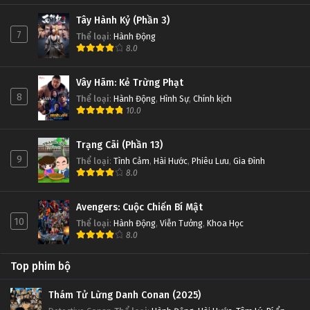
Tây Hành Kỷ (Phần 3)
7
Thể loại
:
Hành Động
8.0
Vây Hãm: Kẻ Trừng Phạt
8
Thể loại
:
Hành Động
,
Hình Sự
,
Chính kịch
10.0
Trạng Cãi (Phần 13)
9
Thể loại
:
Tình Cảm
,
Hài Hước
,
Phiêu Lưu
,
Gia Đình
8.0
Avengers: Cuộc Chiến Bí Mật
10
Thể loại
:
Hành Động
,
Viễn Tưởng
,
Khoa Học
8.0
Top phim bộ
Thám Tử Lừng Danh Conan (2025)