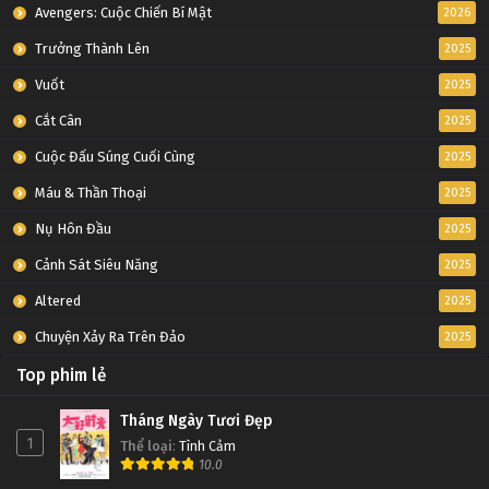
Avengers: Cuộc Chiến Bí Mật
2026
Trưởng Thành Lên
2025
Vuốt
2025
Cắt Cân
2025
Cuộc Đấu Súng Cuối Cùng
2025
Máu & Thần Thoại
2025
Nụ Hôn Đầu
2025
Cảnh Sát Siêu Năng
2025
Altered
2025
Chuyện Xảy Ra Trên Đảo
2025
Top phim lẻ
Tháng Ngày Tươi Đẹp
1
Thể loại
:
Tình Cảm
10.0