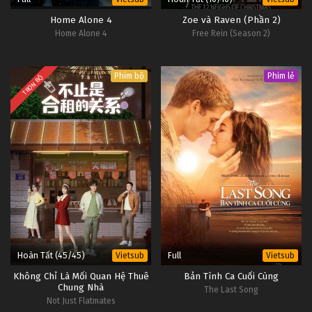
Home Alone 4
Zoe và Raven (Phần 2)
Home Alone 4
Free Rein (Season 2)
Phim bộ
Phim lẻ
TRỌN BỘ
Hoàn Tất (45/45)
Full
Vietsub
Vietsub
Không Chỉ Là Mối Quan Hệ Thuê
Bản Tình Ca Cuối Cùng
Chung Nhà
The Last Song
Not Just Flatmates