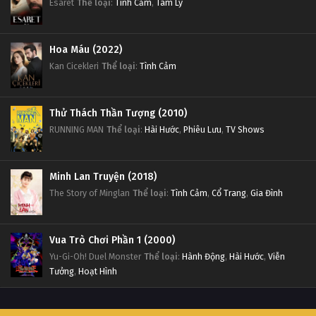
Esaret
Thể loại
:
Tình Cảm
,
Tâm Lý
Hoa Máu (2022)
Kan Cicekleri
Thể loại
:
Tình Cảm
Thử Thách Thần Tượng (2010)
RUNNING MAN
Thể loại
:
Hài Hước
,
Phiêu Lưu
,
TV Shows
Minh Lan Truyện (2018)
The Story of Minglan
Thể loại
:
Tình Cảm
,
Cổ Trang
,
Gia Đình
Vua Trò Chơi Phần 1 (2000)
Yu-Gi-Oh! Duel Monster
Thể loại
:
Hành Động
,
Hài Hước
,
Viễn
Tưởng
,
Hoạt Hình