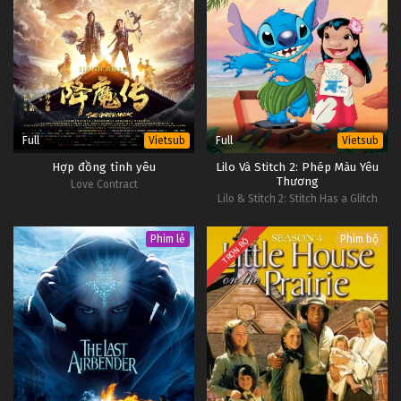
Full
Full
Vietsub
Vietsub
Hợp đồng tình yêu
Lilo Và Stitch 2: Phép Màu Yêu
Thương
Love Contract
Lilo & Stitch 2: Stitch Has a Glitch
Phim lẻ
Phim bộ
TRỌN BỘ