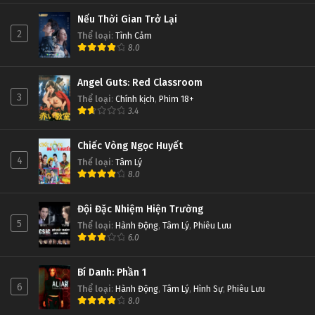
Nếu Thời Gian Trở Lại
2
Thể loại
:
Tình Cảm
8.0
Angel Guts: Red Classroom
3
Thể loại
:
Chính kịch
,
Phim 18+
3.4
Chiếc Vòng Ngọc Huyết
4
Thể loại
:
Tâm Lý
8.0
Đội Đặc Nhiệm Hiện Trường
5
Thể loại
:
Hành Động
,
Tâm Lý
,
Phiêu Lưu
6.0
Bí Danh: Phần 1
6
Thể loại
:
Hành Động
,
Tâm Lý
,
Hình Sự
,
Phiêu Lưu
8.0