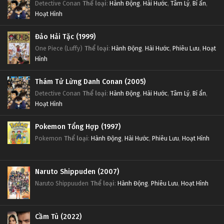
Detective Conan
Thể loại
:
Hành Động
,
Hài Hước
,
Tâm Lý
,
Bí ẩn
,
Hoạt Hình
Đảo Hải Tặc (1999)
One Piece (Luffy)
Thể loại
:
Hành Động
,
Hài Hước
,
Phiêu Lưu
,
Hoạt
Hình
Thám Tử Lừng Danh Conan (2005)
Detective Conan
Thể loại
:
Hành Động
,
Hài Hước
,
Tâm Lý
,
Bí ẩn
,
Hoạt Hình
Pokemon Tổng Hợp (1997)
Pokemon
Thể loại
:
Hành Động
,
Hài Hước
,
Phiêu Lưu
,
Hoạt Hình
Naruto Shippuden (2007)
Naruto Shippuuden
Thể loại
:
Hành Động
,
Phiêu Lưu
,
Hoạt Hình
Cầm Tù (2022)