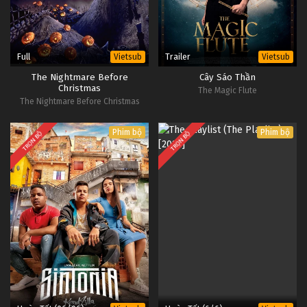
Full
Trailer
Vietsub
Vietsub
The Nightmare Before
Cây Sáo Thần
Christmas
The Magic Flute
The Nightmare Before Christmas
Phim bộ
Phim bộ
TRỌN BỘ
TRỌN BỘ