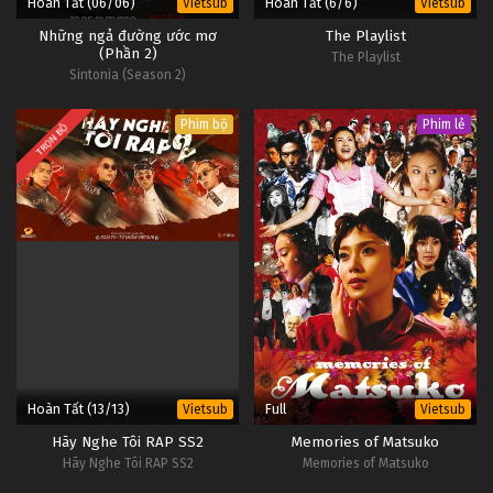
Hoàn Tất (06/06)
Hoàn Tất (6/6)
Vietsub
Vietsub
Những ngả đường ước mơ
The Playlist
(Phần 2)
The Playlist
Sintonia (Season 2)
Phim bộ
Phim lẻ
TRỌN BỘ
Hoàn Tất (13/13)
Full
Vietsub
Vietsub
Hãy Nghe Tôi RAP SS2
Memories of Matsuko
Hãy Nghe Tôi RAP SS2
Memories of Matsuko