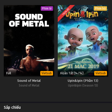
Phim lẻ
Phim bộ
TRỌN BỘ
Full
Hoàn Tất (14/14)
Vietsub
Vietsub
Sound of Metal
Upin&Ipin (Phần 13)
Sound of Metal
Upin&Ipin (Season 13)
Sắp chiếu