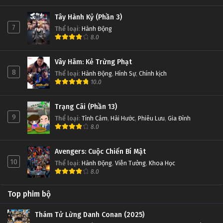
Tây Hành Kỷ (Phần 3)
7
Thể loại
:
Hành Động
8.0
Vây Hãm: Kẻ Trừng Phạt
8
Thể loại
:
Hành Động
,
Hình Sự
,
Chính kịch
10.0
Trạng Cãi (Phần 13)
9
Thể loại
:
Tình Cảm
,
Hài Hước
,
Phiêu Lưu
,
Gia Đình
8.0
Avengers: Cuộc Chiến Bí Mật
10
Thể loại
:
Hành Động
,
Viễn Tưởng
,
Khoa Học
8.0
Top phim bộ
Thám Tử Lừng Danh Conan (2025)