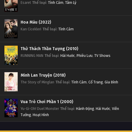
Esaret
Thể loại
:
Tình Cảm
,
Tâm Lý
Hoa Máu (2022)
Kan Cicekleri
Thể loại
:
Tình Cảm
Thử Thách Thần Tượng (2010)
RUNNING MAN
Thể loại
:
Hài Hước
,
Phiêu Lưu
,
TV Shows
Minh Lan Truyện (2018)
The Story of Minglan
Thể loại
:
Tình Cảm
,
Cổ Trang
,
Gia Đình
Vua Trò Chơi Phần 1 (2000)
Yu-Gi-Oh! Duel Monster
Thể loại
:
Hành Động
,
Hài Hước
,
Viễn
Tưởng
,
Hoạt Hình