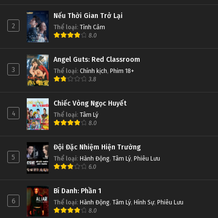
Nếu Thời Gian Trở Lại
2
Thể loại
:
Tình Cảm
8.0
Angel Guts: Red Classroom
3
Thể loại
:
Chính kịch
,
Phim 18+
3.8
Chiếc Vòng Ngọc Huyết
4
Thể loại
:
Tâm Lý
8.0
Đội Đặc Nhiệm Hiện Trường
5
Thể loại
:
Hành Động
,
Tâm Lý
,
Phiêu Lưu
6.0
Bí Danh: Phần 1
6
Thể loại
:
Hành Động
,
Tâm Lý
,
Hình Sự
,
Phiêu Lưu
8.0