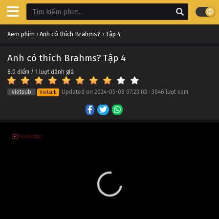
Anh có thích Brahms? Tập 14
Xem phim
›
Anh có thích Brahms?
›
Tập 4
Tập 14
Anh có thích Brahms? Tập 4
Anh có thích Brahms? Tập 13
8.0
điểm /
1
lượt đánh giá
Tập 13
vietsub
Updated on
2024-05-08 07:23:03
·
3046 lượt xem
Vietsub
Anh có thích Brahms? Tập 12
Tập 12
Anh có thích Brahms? Tập 11
Tập 11
Anh có thích Brahms? Tập 10
Tập 10
Anh có thích Brahms? Tập 9