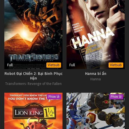
Full
Full
Vietsub
Vietsub
Robot Đại Chiến 2: Bại Binh Phục
Hanna bí ẩn
Hận
Hanna
Transformers: Revenge of the Fallen
Phim lẻ
Phim lẻ