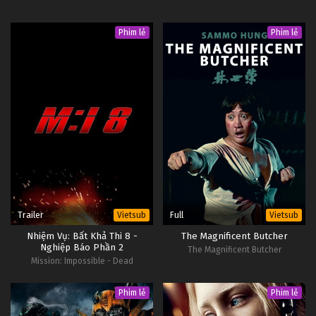
Phim lẻ
Phim lẻ
Trailer
Full
Vietsub
Vietsub
Nhiệm Vụ: Bất Khả Thi 8 -
The Magnificent Butcher
Nghiệp Báo Phần 2
The Magnificent Butcher
Mission: Impossible - Dead
Reckoning Part Two
Phim lẻ
Phim lẻ