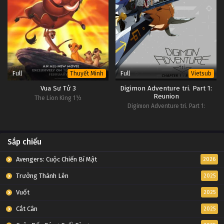
Full
Full
Thuyết Minh
Vietsub
Vua Sư Tử 3
Digimon Adventure tri. Part 1:
Reunion
The Lion King 1½
Digimon Adventure tri. Part 1:
Reunion
Sắp chiếu
Avengers: Cuộc Chiến Bí Mật
2026
Trưởng Thành Lên
2025
Vuốt
2025
Cắt Cân
2025