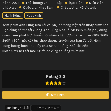
hành:
2023
Thời lượng:
24
tập
Đạo diễn:
Diễn viên:
phút/tập
Quốc gia:
Nhật Bản
Chất lượng:
HD Vietsub
Hành Động
Hoạt Hình
Xem phim Anh Hùng Nhà Tôi có phụ đề tiếng việt trên luotphimx.net.
Bạn cũng có thể tải xuống Anh Hùng Nhà Tôi vietsub miễn phí, đừng
quên xem phát trực tuyến với nhiều chất lượng khác nhau 720P 360P
240P 480P (nếu có) tùy theo đường truyền của bạn để tiết kiệm
dung lượng internet. Hãy chia sẻ Anh Hùng Nhà Tôi trên
luotphimx.net tới mọi người để cùng thưởng thức nhé.
Rating 8.0
Xem Phim
anh hùng nhà tôi
マイホームヒーロー