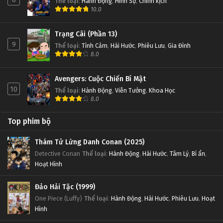
Thể loại
:
Hành Động
,
Hình Sự
,
Chính kịch
10.0
Trạng Cãi (Phần 13)
9
Thể loại
:
Tình Cảm
,
Hài Hước
,
Phiêu Lưu
,
Gia Đình
8.0
Avengers: Cuộc Chiến Bí Mật
10
Thể loại
:
Hành Động
,
Viễn Tưởng
,
Khoa Học
8.0
Top phim bộ
Thám Tử Lừng Danh Conan (2025)
Detective Conan
Thể loại
:
Hành Động
,
Hài Hước
,
Tâm Lý
,
Bí ẩn
,
Hoạt Hình
Đảo Hải Tặc (1999)
One Piece (Luffy)
Thể loại
:
Hành Động
,
Hài Hước
,
Phiêu Lưu
,
Hoạt
Hình