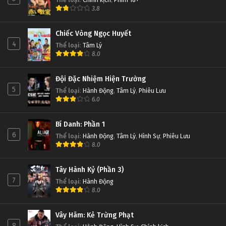
3.8
Chiếc Vòng Ngọc Huyết
4
Thể loại
:
Tâm Lý
8.0
Đội Đặc Nhiệm Hiện Trường
5
Thể loại
:
Hành Động
,
Tâm Lý
,
Phiêu Lưu
6.0
Bí Danh: Phần 1
6
Thể loại
:
Hành Động
,
Tâm Lý
,
Hình Sự
,
Phiêu Lưu
8.0
Tây Hành Kỷ (Phần 3)
7
Thể loại
:
Hành Động
8.0
Vây Hãm: Kẻ Trừng Phạt
8