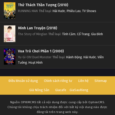
Thử Thách Thần Tượng (2010)
RUNNING MAN
Thể loại
:
Hài Hước
,
Phiêu Lưu
,
TV Shows
Minh Lan Truyện (2018)
The Story of Minglan
Thể loại
:
Tình Cảm
,
Cổ Trang
,
Gia Đình
Vua Trò Chơi Phần 1 (2000)
Yu-Gi-Oh! Duel Monster
Thể loại
:
Hành Động
,
Hài Hước
,
Viễn
Tưởng
,
Hoạt Hình
Điều khoản sử dụng
Chính sách riêng tư
Liên hệ
Sitemap
Giá Nông Sản
Giacafe
GiaSauRieng
Nguồn
OPHIMCMS
tất cả nội dung được cung cấp bởi OphimCMS.
Chúng tôi không chịu trách nhiệm đối với bất kỳ nội dung nào được
đăng tải trên trang web này.