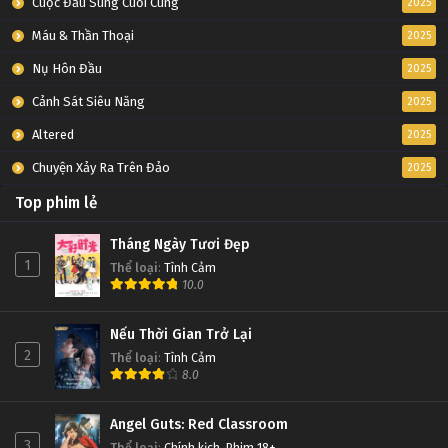
Cuộc Đấu Súng Cuối Cùng
2025
Máu & Thần Thoại
2025
Nụ Hôn Đầu
2025
Cảnh Sát Siêu Năng
2025
Altered
2025
Chuyện Xảy Ra Trên Đảo
2025
Top phim lẻ
Tháng Ngày Tươi Đẹp
1
Thể loại
:
Tình Cảm
10.0
Nếu Thời Gian Trở Lại
2
Thể loại
:
Tình Cảm
8.0
Angel Guts: Red Classroom
3
Thể loại
:
Chính kịch
,
Phim 18+