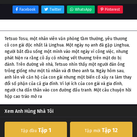
Facebook
Twitter
WhatsApp
Pinterest
Thông tin phim Anh Hùng Nhà Tôi
Tetsuo Tosu, một nhân viên văn phòng tầm thường, yêu thương
cô con gái độc nhất là Linghua. Một ngày nọ anh đã gặp Linghua,
người bắt đầu sống một mình vào một ngày vì công việc, nhưng
phát hiện ra rằng cô ấy có những vết thương trên mặt do bị
đánh. Trên đường về nhà, Tetsuo nhìn thấy một người đàn ông
trông giống như một tù nhân và đi theo anh ta. Ngày hôm sau,
anh lẻn về căn hộ của con gái nhưng một biến cố xảy ra làm thay
đổi số phận của cả gia đình. Vì lợi ích của con gái và gia đình,
người cha dấn thân vào con đường đấu tranh. Một câu chuyện hồi
hộp cao trào mở ra
Xem Anh Hùng Nhà Tôi
Tập 1
Tập 12
Tập đầu
Tập mới