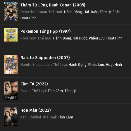
Thám Tử Lừng Danh Conan (2005)
Detective Conan
Thể loại
:
Hành Động
,
Hài Hước
,
Tâm Lý
,
Bí ẩn
,
Hoạt Hình
Pokemon Tổng Hợp (1997)
Pokemon
Thể loại
:
Hành Động
,
Hài Hước
,
Phiêu Lưu
,
Hoạt Hình
Naruto Shippuden (2007)
Naruto Shippuuden
Thể loại
:
Hành Động
,
Phiêu Lưu
,
Hoạt Hình
Cầm Tù (2022)
Esaret
Thể loại
:
Tình Cảm
,
Tâm Lý
Hoa Máu (2022)
Kan Cicekleri
Thể loại
:
Tình Cảm